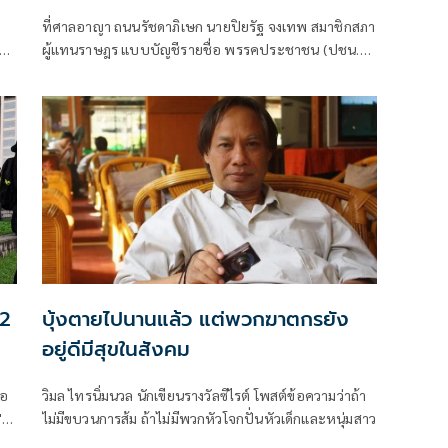
หาทำผิดม.112
ที่ศาลอาญา ถนนรัชดาภิเษก นายปิยรัฐ จงเทพ สมาชิกสภา
ห่ง
ผู้แทนราษฎร แบบบัญชีรายชื่อ พรรคประชาชน (ปชน.)
พร้อมนายนรเศรษฐ์ น
12
บุ้งตายไปนานแล้ว แต่พวกฆาตกรยัง
อยู่ดีมีสุขในสังคม
่อ
วิมล ไทรนิ่มนวล นักเขียนรางวัลซีไรต์ โพสต์ข้อความว่าถ้า
"
ไม่มีขบวนการส้ม ถ้าไม่มีพวกหัวโจกปั่นหัวเด็กและหนุ่มสาว