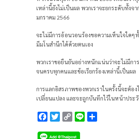
เหล่านี้ยังไม่เป็นผล พวกเราจะยกระดับทั้งจ
มกราคม 2566
จะไม่มีการอ้อนวอนร้องขอความเห็นใจใดๆทั้งส
มีมโนสำนึกได้ด้วยตนเอง
พวกเราขอยืนยันอย่างหนักแน่นว่าจะไม่มีกา
จนครบทุกคนและข้อเรียกร้องเหล่านี้เป็นผล
การแลกอิสรภาพของพวกเราในครั้งนี้จะต้องไ
เปลี่ยนแปลง และจะถูกบันทึกไว้ในหน้าประวั
F
T
C
Li
S
ac
wi
o
n
h
e
tt
p
e
ar