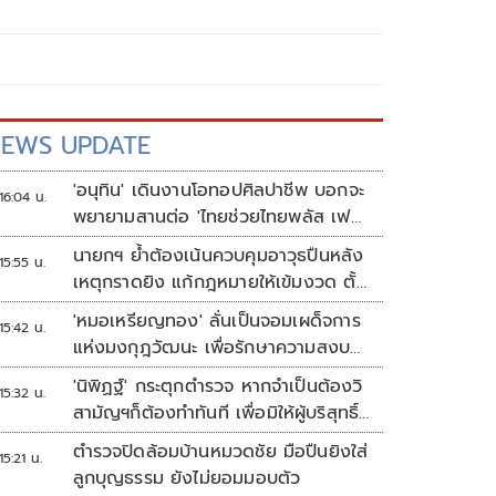
EWS UPDATE
'อนุทิน' เดินงานโอทอปศิลปาชีพ บอกจะ
16:04 น.
พยายามสานต่อ 'ไทยช่วยไทยพลัส เฟส
2'
นายกฯ ย้ำต้องเน้นควบคุมอาวุธปืนหลัง
15:55 น.
เหตุกราดยิง แก้กฎหมายให้เข้มงวด ตั้ง
ด่านตรวจเพิ่ม
'หมอเหรียญทอง' ลั่นเป็นจอมเผด็จการ
15:42 น.
แห่งมงกุฎวัฒนะ เพื่อรักษาความสงบ
ปลอดภัยภายในรพ.
'นิพิฏฐ์' กระตุกตำรวจ หากจำเป็นต้องวิ
15:32 น.
สามัญฯก็ต้องทำทันที เพื่อมิให้ผู้บริสุทธิ์
เสียชีวิตเพิ่ม
ตำรวจปิดล้อมบ้านหมวดชัย มือปืนยิงใส่
15:21 น.
ลูกบุญธรรม ยังไม่ยอมมอบตัว