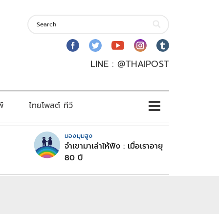
LINE : @THAIPOST
พ์
ไทยโพสต์ ทีวี
มองมุมสูง
จำเขามาเล่าให้ฟัง : เมื่อเราอายุ
80 ปี