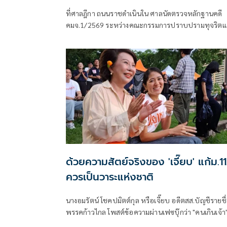
สุดท้าย 18 พ.ค.ปีหน้าก่อนนัดตัดสิน
ที่ศาลฎีกา ถนนราชดำเนินใน ศาลนัดตรวจหลักฐานคดี
คมจ.1/2569 ระหว่างคณะกรรมการปราบปรามทุจริตแ
ชาติผู้ร้อง กับ 44 สส.พร
ด้วยความสัตย์จริงของ 'เจี๊ยบ' แก้ม.1
ควรเป็นวาระแห่งชาติ
นางอมรัตน์ โชคปมิตต์กุล หรือเจี๊ยบ อดีตสส.บัญชีรายชื
พรรคก้าวไกล โพสต์ข้อความผ่านเฟซบุ๊กว่า "คนเกินเจ้า
อย่างน้อย 2 กลุ่ม