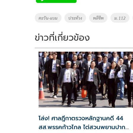
b
er
y
e
o
Li
Tags
ตะวัน-แบม
ประท้วง
พลีชีพ
ม.112
o
n
k
k
ข่าวที่เกี่ยวข้อง
โล่ง! ศาลฎีกาตรวจหลักฐานคดี 44
สส.พรรคก้าวไกล ไต่สวนพยานปาก