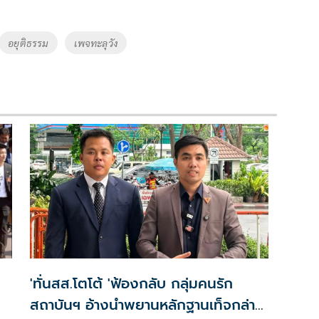
อยุติธรรม
เพจทะลุวัง
'ทั่นสส.โตโต้ 'ฟ้องกลับ กลุ่มคนรัก
สถาบันฯ อ้างนำพยานหลักฐานเท็จกล่าว