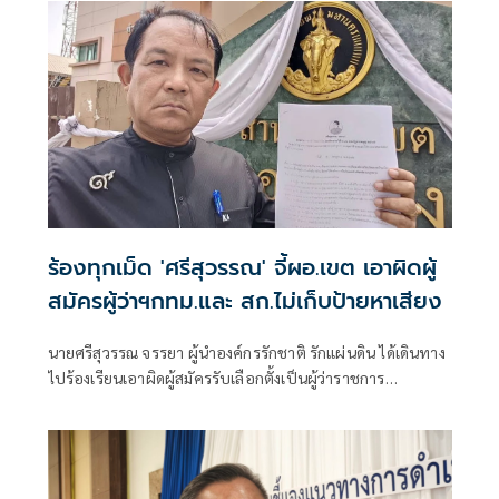
ร้องทุกเม็ด 'ศรีสุวรรณ' จี้ผอ.เขต เอาผิดผู้
สมัครผู้ว่าฯกทม.และ สก.ไม่เก็บป้ายหาเสียง
นายศรีสุวรรณ จรรยา ผู้นำองค์กรรักชาติ รักแผ่นดิน ได้เดินทาง
ไปร้องเรียนเอาผิดผู้สมัครรับเลือกตั้งเป็นผู้ว่าราชการ
กรุงเทพมหานคร และผู้สมัครรับเลือกตั้งเป็นสมาชิกสภา
กรุงเทพมหานครร (สก.) ที่ไม่ยอมเก็บป้ายหาเสียงของตน