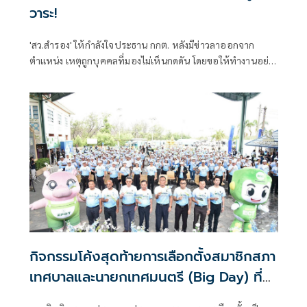
วาระ!
'สว.สำรอง' ให้กำลังใจประธาน กกต. หลังมีข่าวลาออกจาก
ตำแหน่ง เหตุถูกบุคคลที่มองไม่เห็นกดดัน โดยขอให้ทำงานอย่าง
สุจริต จี้ทบทวนพักงาน 'แสวง' ให้เวลา 7 วัน หากไม่ทำเตรียม
โดนอาญา 157
กิจกรรมโค้งสุดท้ายการเลือกตั้งสมาชิกสภา
เทศบาลและนายกเทศมนตรี (Big Day) ที่จะ
มีการเลือกตั้งในวันอาทิตย์ที่ 11 พฤษภาคม