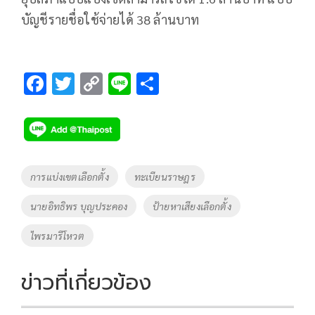
บัญชีรายชื่อใช้จ่ายได้ 38 ล้านบาท
F
T
C
Li
S
ac
wi
o
n
h
e
tt
p
e
ar
b
er
y
e
o
Li
Tags
การแบ่งเขตเลือกตั้ง
ทะเบียนราษฎร
o
n
นายอิทธิพร บุญประคอง
ป้ายหาเสียงเลือกตั้ง
k
k
ไพรมารีโหวต
ข่าวที่เกี่ยวข้อง