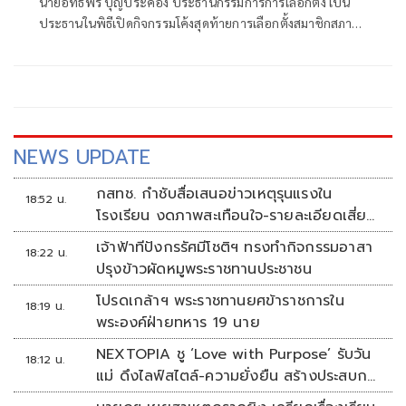
นายอิทธิพร บุญประคอง ประธานกรรมการการเลือกตั้ง เป็น
2568
ประธานในพิธีเปิดกิจกรรมโค้งสุดท้ายการเลือกตั้งสมาชิกสภา
เทศบาลและนายกเทศมนตรี (Big Day)
NEWS UPDATE
กสทช. กำชับสื่อเสนอข่าวเหตุรุนแรงใน
18:52 น.
โรงเรียน งดภาพสะเทือนใจ-รายละเอียดเสี่ยง
เลียนแบบ
เจ้าฟ้าทีปังกรรัศมีโชติฯ ทรงทำกิจกรรมอาสา
18:22 น.
ปรุงข้าวผัดหมูพระราชทานประชาชน
โปรดเกล้าฯ พระราชทานยศข้าราชการใน
18:19 น.
พระองค์ฝ่ายทหาร 19 นาย
NEXTOPIA ชู ‘Love with Purpose’ รับวัน
18:12 น.
แม่ ดึงไลฟ์สไตล์-ความยั่งยืน สร้างประสบกา
รณ์ช้อปปิงมีความหมาย