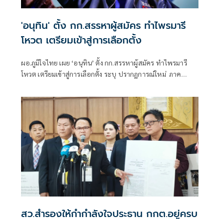
'อนุทิน' ตั้ง กก.สรรหาผู้สมัคร ทำไพรมารี
โหวต เตรียมเข้าสู่การเลือกตั้ง
ผอ.ภูมิใจไทย เผย ‘อนุทิน’ ตั้ง กก.สรรหาผู้สมัคร ทำไพรมารี
โหวต เตรียมเข้าสู่การเลือกตั้ง ระบุ ปรากฏการณ์ใหม่ ภาค
ประชาชน-นักการเมืองท้องถิ่น-อดีตผู้สมัคร ติดต่อเข้าร่วม
เพียบ
สว.สำรองให้กำกำลังใจประธาน กกต.อยู่ครบ