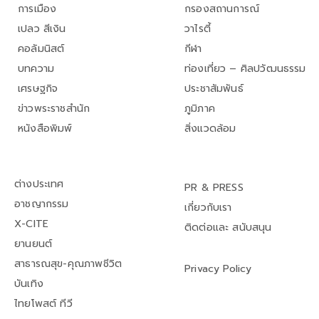
การเมือง
กรองสถานการณ์
เปลว สีเงิน
วาไรตี้
คอลัมนิสต์
กีฬา
บทความ
ท่องเที่ยว – ศิลปวัฒนธรรม
เศรษฐกิจ
ประชาสัมพันธ์
ข่าวพระราชสำนัก
ภูมิภาค
หนังสือพิมพ์
สิ่งแวดล้อม
ต่างประเทศ
PR & PRESS
อาชญากรรม
เกี่ยวกับเรา
X-CITE
ติดต่อและ สนับสนุน
ยานยนต์
สาธารณสุข-คุณภาพชีวิต
Privacy Policy
บันเทิง
ไทยโพสต์ ทีวี