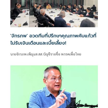
'จักรภพ' อวดทีมที่ปรึกษาคุณภาพคับแก้วที่
ไม่รับเงินเดือนและเบี้ยเลี้ยง!
นายจักรภพ เพ็ญแข สส.บัญชีรายชื่อ พรรคเพื่อไทย