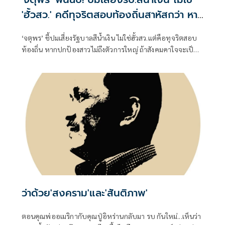
'ฮั้วสว.' คดีทุจริตสอบท้องถิ่นสาหัสกว่า หาก
สังคมคาใจ
‘จตุพร’ ชี้ปมเสี่ยงรัฐบาลสีน้ำเงิน ไม่ใช่ฮั้วสว.แต่คือทุจริตสอบ
ท้องถิ่น หากปกป้องสาวไม่ถึงตัวการใหญ่ ถ้าสังคมคาใจจะเป็น
ไฟลามทุ่ง
ว่าด้วย'สงคราม'และ'สันติภาพ'
ตอนคุณพ่ออเมริกากับคุณปู่อิหร่านกลับมา รบ กันใหม่...เห็นว่า