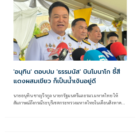
'อนุทิน' ตอบปม 'ธรรมนัส' บินโมนาโก ชี้สี
แดงผสมเขียว ก็เป็นน้ำเงินอยู่ดี
นายอนุทิน ชาญวีรกูล นายกรัฐมนตรีและรมว.มหาดไทย ให้
สัมภาษณ์ถึงกรณีระบุรีเซตกระทรวงมหาดไทยในเดือนสิงหาคม
จะเริ่มต้น ด้วยการโยกย้ายใช่หรือไม่ ว่า