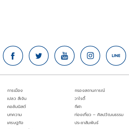
การเมือง
กรองสถานการณ์
เปลว สีเงิน
วาไรตี้
คอลัมนิสต์
กีฬา
บทความ
ท่องเที่ยว – ศิลปวัฒนธรรม
เศรษฐกิจ
ประชาสัมพันธ์