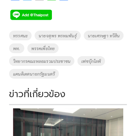
ac
wi
o
n
h
e
tt
p
e
ar
b
er
y
e
o
Li
Tags
ทรรศนะ
นายจตุพร พรหมพันธุ์
นายเศรษฐา ทวีสิน
o
n
พท.
พรรคเพื่อไทย
k
k
วิทยากรคณะหลอมรวมประชาชน
เฟซบุ๊กไลฟ์
แคนดิเดตนายกรัฐมนตรี
ข่าวที่เกี่ยวข้อง