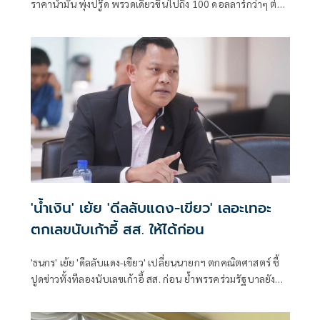
ราคาน้ำมัน พุ่งปรู๊ด พรวดเดียวขึ้นไปถึง 100 ดอลลาร์กว่าๆ ต่อ
บาร์เรล ทั้ง Brent ทะเลเหนือ และ WTI เท็กซัสของอเมริกา
'น้ำเงิน' เย้ย 'ดีลลับแดง-เขียว' เลอะเทอะ
ตกเลขนับเก้าอี้ สส. ให้ได้ก่อน
'ธนกร' เย้ย 'ดีลลับแดง-เขียว' เปลี่ยนนายกฯ ตกคณิตศาสตร์ ชี้
ปูดข่าวทั้งทีลองนับเลขเก้าอี้ สส. ก่อน ย้ำพรรคร่วมรัฐบาลยัง
แน่นปึ้ก