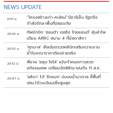
NEWS UPDATE
“โครงสร้างเก่า-คนใหม่”บีอาร์เอ็น รัฐตรึง
0:01 น.
กำลังรักษาพื้นที่ปลอดภัย
ทัพนักบิด 'ฮอนด้า เรซซิ่ง ไทยแลนด์' ลุ้นล่าโพ
20:43 น.
เดียม ARRC สนาม 4 ที่มัลดาลิกา
‘ศุภมาส’ สั่งเข้มตรวจคลินิกเสริมความงาม
20:32 น.
ย้ำโฆษณาราคาต้องจ่ายจริง
พี่ชาย 'ฮลุน โซโล่' แจ้งกำหนดการสวด
20:12 น.
อภิธรรมศพ เตรียมจัดพิธีฌาปนกิจ 11 ส.ค.
'ลลิดา' โต้ 'รักชนก' ปมงบน้ำบาดาล ชี้พื้นที่
20:07 น.
ปชน.ได้วงเงินเฉลี่ยสูงสุด