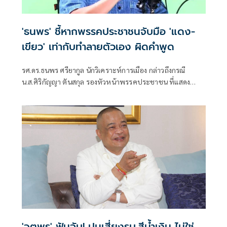
'ธนพร' ชี้หากพรรคประชาชนจับมือ 'แดง-
เขียว' เท่ากับทำลายตัวเอง ผิดคำพูด
รศ.ดร.ธนพร ศรียากูล นักวิเคราะห์การเมือง กล่าวถึงกรณี
น.ส.ศิริกัญญา ตันสกุล รองหัวหน้าพรรคประชาชน ที่แสดง
ความเห็นว่าหากเกิดการจัดตั้งรัฐบาลระหว่างพรรคเพื่อไทยกับ
พรรคภูมิใจไทย ก็จำเป็นต้องพูดคุยกับพรรคประชาชนด้วยว่า
'จตุพร' ฟันฉับ! ปมเสี่ยงรบ.สีน้ำเงิน ไม่ใช่