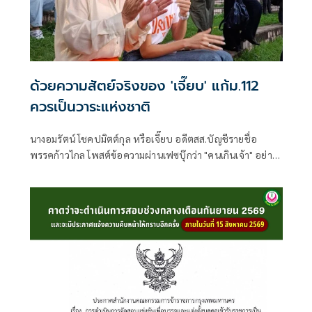
ด้วยความสัตย์จริงของ 'เจี๊ยบ' แก้ม.112
ควรเป็นวาระแห่งชาติ
นางอมรัตน์ โชคปมิตต์กุล หรือเจี๊ยบ อดีตสส.บัญชีรายชื่อ
พรรคก้าวไกล โพสต์ข้อความผ่านเฟซบุ๊กว่า "คนเกินเจ้า" อย่าง
น้อย 2 กลุ่ม