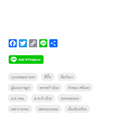
F
T
C
Li
S
ac
wi
o
n
h
e
tt
p
e
ar
b
er
y
e
o
Li
Tags
กรุงเทพมหานคร
ตีปี๊บ
ทีมรังนก
o
n
ผู้แทนราษฎร
พรรคก้าวไกล
รักชนก ศรีนอก
k
k
ส.ส.กทม.
ส.ส.ก้าวไกล
เขตจอมทอง
เขตบางบอน
เขตหนองแขม
เรื่องร้องเรียน