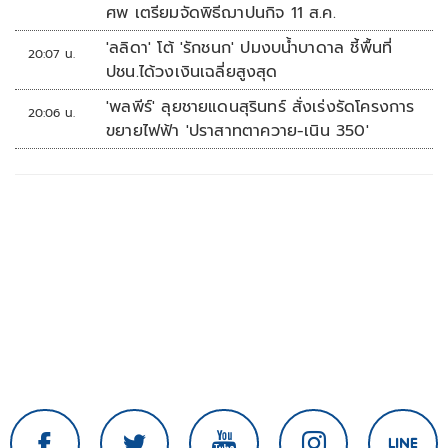
ศพ เตรียมจัดพิธีฌาปนกิจ 11 ส.ค.
'ลลิดา' โต้ 'รักชนก' ปมงบน้ำบาดาล ชี้พื้นที่
20:07 น.
ปชน.ได้วงเงินเฉลี่ยสูงสุด
'พลพีร์' ลุยชายแดนสุรินทร์ สั่งเร่งรัดโครงการ
20:06 น.
ขยายไฟฟ้า 'ปราสาทตาควาย-เนิน 350'