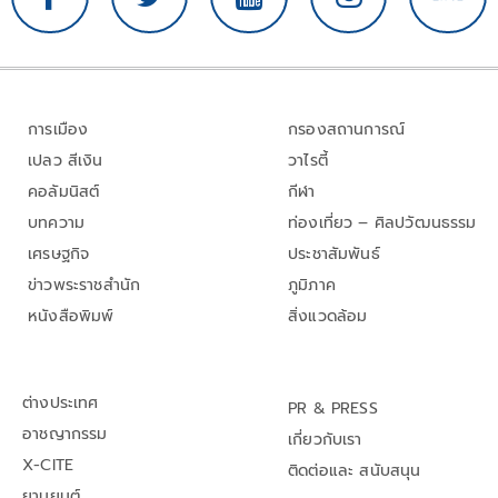
การเมือง
กรองสถานการณ์
เปลว สีเงิน
วาไรตี้
คอลัมนิสต์
กีฬา
บทความ
ท่องเที่ยว – ศิลปวัฒนธรรม
เศรษฐกิจ
ประชาสัมพันธ์
ข่าวพระราชสำนัก
ภูมิภาค
หนังสือพิมพ์
สิ่งแวดล้อม
ต่างประเทศ
PR & PRESS
อาชญากรรม
เกี่ยวกับเรา
X-CITE
ติดต่อและ สนับสนุน
ยานยนต์