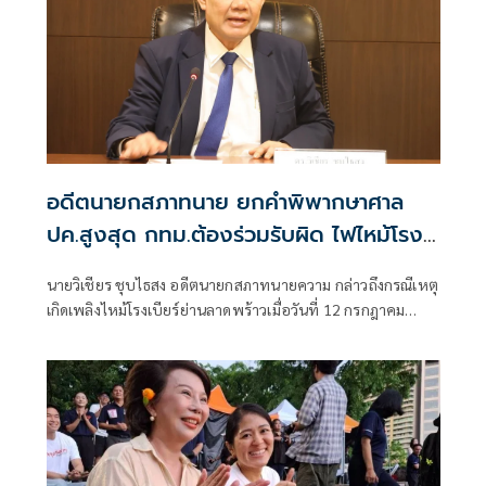
อดีตนายกสภาทนาย ยกคำพิพากษาศาล
ปค.สูงสุด กทม.ต้องร่วมรับผิด ไฟไหม้โรง
เบียร์ลาดพร้าว
นายวิเชียร ชุบไธสง อดีตนายกสภาทนายความ กล่าวถึงกรณีเหตุ
เกิดเพลิงไหม้โรงเบียร์ย่านลาดพร้าวเมื่อวันที่ 12 กรกฎาคม
2569 จนถึงขณะนี้ทำให้มียอดผู้เสียชีวิตแล้วเกือบ 30 คน การที่
เกิดเพลิงไหม้ครั้งนี้ไม่ใช่โศกนาฏกรรมที่สลดสยองครั้งแรกของ
ประเทศไทย แต่เคยเกิดมีขึ้นมาแล้วจากกรณีเพลิงไหม้พับดัง
ย่านสุขุมวิท และหากหน่วยงานที่เกี่ยวข้องยังขาดมาตรการ
ป้องกันและการ