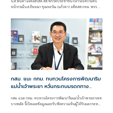
น.ส.พนิดา มงคลสวัสดิ์ สส.พรรคประชาชน กล่าวถึงความคืบ
หน้ากรณีน.ส.ธิษะณา ชุณหะวัณ (แก้วตา) อดีตสส.กทม. พรรค
ประชาชน ถูกคุกคามทางเพศ ว่า ได้มีการตั้งคณะกรรมการโดย
ไม่มีผู้ที่มีส่วนเกี่ยวข้องกับสภาชุดที่ผ่านมาขึ้นมา เพื่อเปิดพื้นที่
ให้ผู้เสียหายรู้สึกสบายใจที่สุด วางใจที่สุด และปลอดภัยที่สุด
กสม. แนะ กทม. ทบทวนโครงการพัฒนาริม
แม่น้ำเจ้าพระยา หวั่นกระทบมรดกทาง
วัฒนธรรม
กสม. แนะ กทม. ทบทวนโครงการพัฒนาริมแม่น้ำเจ้าพระยาเขต
บางพลัด จี้เปิดเผยข้อมูลและรับฟังความเห็นผู้ได้รับผลกระทบ
ให้ครบถ้วน หลังประชาชนร้องเรียนไม่ทราบข้อมูล หวั่นกระทบ