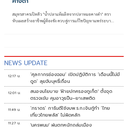
คางดำ
สมุทรสาครเปิดตัว "น้ำปลาแท้ผลิตจากปลาหมอคางดำ" ตรา
หับเผยสร้างอาชีพผู้ต้องขัง ควบคู่การแก้ไขปัญหาแพร่ระบาด
ปลาหมอคางดำ
NEWS UPDATE
‘ศุลกากรช่องจอม’ เปิดปฏิบัติการ ‘เดือนนี้ไม่มี
12:17 น.
ดูด’ ลุยจับบุหรี่เถื่อน
สนองนโยบาย 'ฝ่ายปกครองภูเก็ต' ตั้งจุด
12:01 น.
ตรวจเข้ม คุมอาวุธปืน–ยาเสพติด
‘ภราดร’ การันตีใช้งบพ.ร.ก.เงินกู้ทำ ‘ไทย
11:49 น.
เที่ยวไทยพลัส’ ไม่ผิดหลัก
11:27 น.
'นครพนม' ฝนตกหนักถล่มเมือง