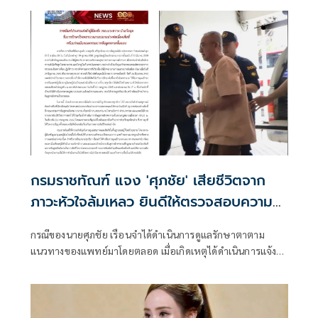
ร่วมเป็นสมาชิก OECD ของประเทศไทย กสม.ก็เตือนแล้วว่าจะ
เข้าข่ายละเมิดสิทธิมนุษยชน
กรมราชทัณฑ์ แจง 'ศุภชัย' เสียชีวิตจาก
ภาวะหัวใจล้มเหลว ยินดีให้ตรวจสอบความ
โปร่งใส
กรณีของนายศุภชัย เรือนจำได้ดำเนินการดูแลรักษาตาตาม
แนวทางของแพทย์มาโดยตลอด เมื่อเกิดเหตุได้ดำเนินการแจ้ง
พนักงานสอบสวนและเจ้าพนักงานชันสูตรพลิกศพตามที่
กฎหมายกำหนดโดยทันที