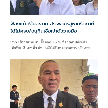
ฟ้องแม้ว!ล้มละลาย สรรพากรขู่หากรีดภาษี
ได้ไม่ครบ/อนุทินเชื่อเจ้าตัววางมือ
"รมว.ยุติธรรม" ลงนามตั้ง คกก. 3 ฝ่าย พิจารณาปล่อยตัว
"ทักษิณ-นักโทษทั่ว ปท." หลังได้รับพระราชทานอภัยโทษ
"ปลัด ยธ." คาดภายในสิ้นเดือน มิ.ย.น่าจะออกใบบริสุทธิ์ได้