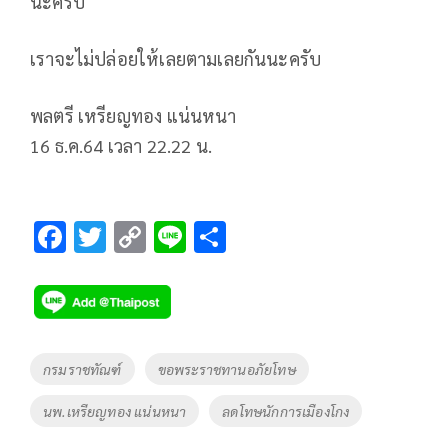
นะครับ
เราจะไม่ปล่อยให้เลยตามเลยกันนะครับ
พลตรี เหรียญทอง แน่นหนา
16 ธ.ค.64 เวลา 22.22 น.
F
T
C
Li
S
ac
wi
o
n
h
e
tt
p
e
ar
b
er
y
e
o
Li
Tags
กรมราชทัณฑ์
ขอพระราชทานอภัยโทษ
o
n
นพ.เหรียญทอง แน่นหนา
ลดโทษนักการเมืองโกง
k
k