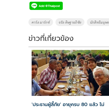
e
tt
p
e
ar
b
er
y
e
o
Li
Tags
คาร์ล มาร์กซ์
จรัล ดิษฐาอภิชัย
นักสิทธิมนุษ
o
n
k
k
ข่าวที่เกี่ยวข้อง
'ประธานผู้ลี้ภัย' อายุครบ 80 แล้ว ไม่