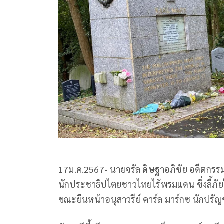
17ม.ค.2567- นายจรัล ดิษฐาอภิชัย อดีตกร
นักประชาธิปไตยชาวไทยไร้พรมแดน ซึ่งลี้ภัย
ขณะยืนหน้าอนุสาวรีย์ คาร์ล มาร์กซ นักปรัญช