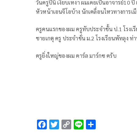
วันครูปีนี้ เงียบเหงา ผมเคยเป็นอาจารย์10 ปี 
หัวหน้าเอนจีโอบ้าง นักเคลื่อนไหวทางการเมื
ครูคนแรกของผม ครูทับประจำชั้น ป.1 โรงเร
ชายเกตุ ครู ประจำขั่น ม.2 โรงเรียนพัทลุง ท
ครูยิ่งใหญ่ของผม คาร์ล มาร์กซ ครับ
F
T
C
Li
S
ac
wi
o
n
h