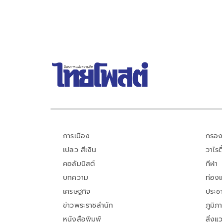
การเมือง
กรอง
เปลว สีเงิน
วาไรตี
คอลัมนิสต์
กีฬา
บทความ
ท่อง
เศรษฐกิจ
ประชา
ข่าวพระราชสำนัก
ภูมิภ
หนังสือพิมพ์
สิ่งแ