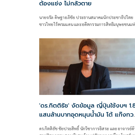
ต้องแช่ง ไม่กลัวตาย
นายจรัล ดิษฐาอภิชัย ประธานสมาคมนักประชาธิปไตย
ชาวไทยไร้พรมแดน และอดีตกรรมการสิทธิมนุษยชนแห่
ชาติ (กสม.) ซึ่งปัจจุบั
'ดร.กิตติธัช' งัดข้อมูล ญี่ปุ่นใช้งบฯ 1.
แสนล้านบาทอุดหนุนน้ำมัน โต้ แก๊งทว
คืนพลังงาน
ดร.กิตติธัช ชัยประสิทธิ์ นักวิชาการอิสระ และอาจารย์ด