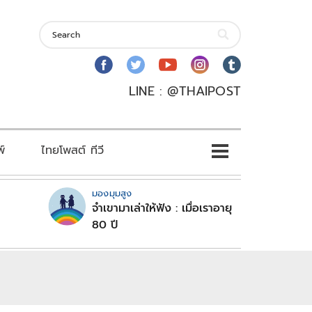
LINE : @THAIPOST
พ์
ไทยโพสต์ ทีวี
มองมุมสูง
จำเขามาเล่าให้ฟัง : เมื่อเราอายุ
80 ปี