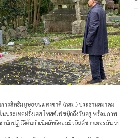
รมการสิทธิมนุษยชนแห่งชาติ (กสม.) ประธานสมาคม
ในประเทศฝรั่งเศส โพสต์เฟซบุ๊กถึงวันครู พร้อมภาพ
านักปฏิวัติต้นกำเนิดลัทธิคอมมิวนิสต์ชาวเยอรมัน ว่า