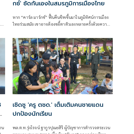
กซ์' ซัดกันเองในสมรภูมิการเมืองไทย
หาก “คาร์ล มาร์กซ์” ฟื้นคืนชีพขึ้นมาในภูมิทัศน์การเมือง
ง
ไทยร่วมสมัย เขาอาจต้องขยี้ตาตัวเองหลายครั้งด้วยความ
ฉงน เพราะสิ่งที่ปรากฏบนโลกออนไลน์ในเวลานี้ ไม่ใช่การ
รวมตัวของชนชั้นกรรมาชีพเพื่อปฏิวัติโครงสร้างส่วนบนแต่
อย่างใด
8
เชิดชู 'ครู ตชด.' เต็มเติมคนชายแดน
ง
ปกป้องนักเรียน
้าน
พล.ต.ท.รุ่งโรจน์ ฐากูรปุณยสิริ ผู้บัญชาการตำรวจตระเวน