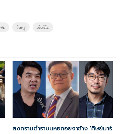
ยชน
วันครู
เอ็นจีโอ
สงครามตำราบนหอคอยงาช้าง 'ศิษย์มาร์