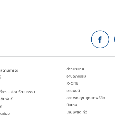
ต่างประเทศ
สถานการณ์
อาชญากรรม
้
X-CITE
ยานยนต์
เที่ยว – ศิลปวัฒนธรรม
สาธารณสุข-คุณภาพชีวิต
สัมพันธ์
บันเทิง
าค
ไทยโพสต์ ทีวี
วดล้อม