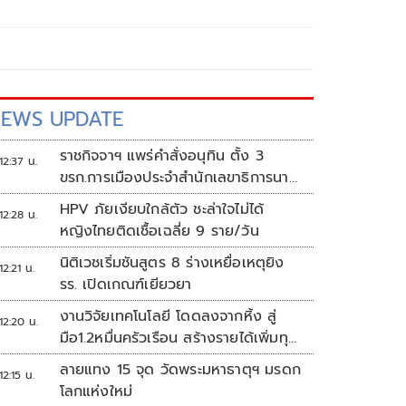
EWS UPDATE
ราชกิจจาฯ แพร่คำสั่งอนุทิน ตั้ง 3
12:37 น.
ขรก.การเมืองประจำสำนักเลขาธิการนา
ยกฯ
HPV ภัยเงียบใกล้ตัว ชะล่าใจไม่ได้
12:28 น.
หญิงไทยติดเชื้อเฉลี่ย 9 ราย/วัน
นิติเวชเริ่มชันสูตร 8 ร่างเหยื่อเหตุยิง
12:21 น.
รร. เปิดเกณฑ์เยียวยา
งานวิจัยเทคโนโลยี โดดลงจากหิ้ง สู่
12:20 น.
มือ1.2หมื่นครัวเรือน สร้างรายได้เพิ่มทุก
เดือน
ลายแทง 15 จุด วัดพระมหาธาตุฯ มรดก
12:15 น.
โลกแห่งใหม่