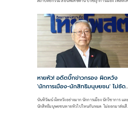
สถาปัตยกรรม สอนพิเศษด้าน ปรัชญาการเมือง โพสต์เ
ซบุ๊ก ระบุว่า
หายหัว! อดีตบิ๊กข่าวกรอง ผิดหวัง
'นักการเมือง-นักสิทธิมนุษยชน' ไม่ซัด
ผู้นำเขมรห้ามคนไทยกลับปท.
นันทิวัฒน์ ผิดหวังอย่างมาก​ นักการเมือง​ นักวิชาการ​ แล
นักสิทธิมนุษยชนหายหัวไปไหนกันหมด ไม่ออกมาส่งเสี
ด่าผู้นำเขมร