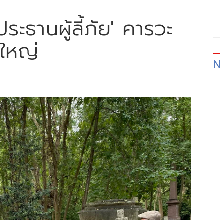
ประธานผู้ลี้ภัย' คารวะ
งใหญ่
N