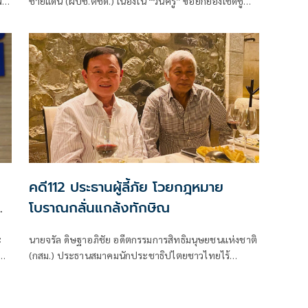
ฟ
ชายแดน (ผบช.ตชด.) เนื่องใน “วันครู” ขอยกย่องเชิดชู
“ครู ตชด.” ทุกคน ซึ่งถือเป็นครูผู้เสียสละ ครูผู้สร้างสุขเติม
เต็มให้ประชาชนตามแนวชายแดนทั่วประเทศ
คดี112 ประธานผู้ลี้ภัย โวยกฎหมาย
โบราณกลั่นแกล้งทักษิณ
ะ
นายจรัล ดิษฐาอภิชัย อดีตกรรมการสิทธิมนุษยชนแห่งชาติ
ยง
(กสม.) ประธานสมาคมนักประชาธิปไตยชาวไทยไร้
พรมแดน ปัจจุบันลี้ภัยในฝรั่งเศส โพสต์เ