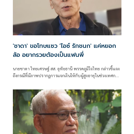
'ชาดา' ขอโทษแซว 'ไอซ์ รักชนก' แค่หยอก
ล้อ อยากรวยต้องเป็นแฟนพี่
นายชาดา ไทยเศรษฐ์ สส. อุทัยธานี พรรคภูมิใจไทย กล่าวชี้แจง
ถึงกรณีที่มีภาพปรากฏการแจกเงินให้กับผู้สูงอายุในช่วงเทศกาล
สงกรานต์ว่า เรื่องแจกเงิน ก็แจกคนแก่ไม่กี่คน ตาม อบต. ก็ถือว่า
เป็นธรรมเนียมของไทย ในช่วงที่เศรษฐกิจไม่ดี แล้วตนก็แจก
แบบนี้มาตั้งแต่นานแล้วแต่ช่วงที่การเลือกตั้ง ไม่เคยมีการแจก
และการมาแจกช่วงนี้ก็ไม่ได้มีผลต่อการเลือกตั้งแล้ว