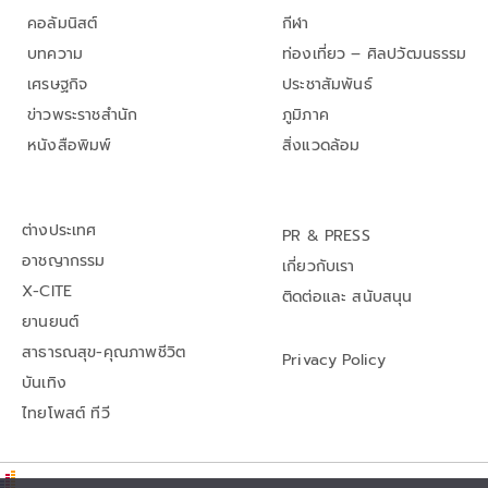
คอลัมนิสต์
กีฬา
บทความ
ท่องเที่ยว – ศิลปวัฒนธรรม
เศรษฐกิจ
ประชาสัมพันธ์
ข่าวพระราชสำนัก
ภูมิภาค
หนังสือพิมพ์
สิ่งแวดล้อม
ต่างประเทศ
PR & PRESS
อาชญากรรม
เกี่ยวกับเรา
X-CITE
ติดต่อและ สนับสนุน
ยานยนต์
สาธารณสุข-คุณภาพชีวิต
Privacy Policy
บันเทิง
ไทยโพสต์ ทีวี