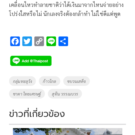
เคลื่อนไหวทำลายชาติว่าได้เงินมาจากไหนจ่ายอย่าง
โปร่งใสหรือไม่ นักเลงจริงต้องกล้าทำ ไม่ใช่ดีแต่พูด
F
T
C
Li
S
ac
wi
o
n
h
e
tt
p
e
ar
b
er
y
e
o
Li
Tags
กลุ่มทะลุวัง
ก้าวไกล
ขบวนเสด็จ
o
n
ชาดา ไทยเศรษฐ์
สุทิน วรรณบวร
k
k
ข่าวที่เกี่ยวข้อง