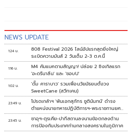
ฝ่ายค้าน
NEWS UPDATE
808 Festival 2026 ไลน์อัปแรกสุดยิ่งใหญ่
1:24 น.
ระเบิดความมันส์ 2 วันเต็ม 2-3 ต.ค.นี้
M4 คัมแบคตามสัญญา! ปล่อย 2 ซิงเกิลแรก
1:16 น.
'อะดรีนาลีน' และ 'ชอบU'
'ดั๊ม คาราบาว' รวมเพื่อนวัยมัธยมตั้งวง
1:02 น.
SweetCane (สวีทเคน)
โปรดเกล้าฯ 'พันเอกสุภัทร ชูตินันทน์' ดำรง
23:49 น.
ตำแหน่งนายทหารปฏิบัติการฯ-พระราชทานยศ
'พลตรี'
ซาอุฯ-ตุรเคีย-ปากีสถานลงนามข้อตกลงด้าน
23:45 น.
การป้องกันประเทศท่ามกลางสงครามในภูมิภาค