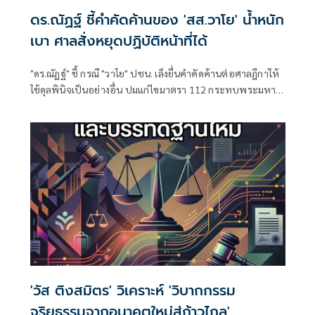
ดร.ณัฏฐ์ ชี้คำคัดค้านของ 'สส.วาโย' น้ำหนัก
เบา ศาลสั่งหยุดปฏิบัติหน้าที่ได้
"ดร.ณัฏฐ์" ชี้ กรณี "วาโย" ปชน. เล็งยื่นคำคัดค้านต่อศาลฎีกาให้
ใช้ดุลพินิจเป็นอย่างอื่น ปมแก่ไขมาตรา 112 กระทบพระมหา
กษัตริย์-ความรู้สึกประชาชน เป็นเรื่องร้ายแรง
'วัส ติงสมิตร' วิเคราะห์ 'วิบากกรรม
จริยธรรมจากอนาคตใหม่สู่ก้าวไกล'