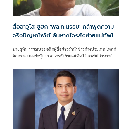
สื่ออาวุโส ซูฮก 'พล.ท.นรธิป' กล้าพูดความ
จริงปัญหาไฟใต้ ลั่นหากโจรสั่งย้ายแม่ทัพได้
คนมีอำนาจย้ายไปเลี้ยงควายดีกว่า
นายสุทิน วรรณบวร อดีตผู้สื่อข่าวสำนักข่าวต่างประเทศ โพสต์
ข้อความบนเฟซบุ๊กว่า ถ้าโจรสั่งย้ายแม่ทัพได้ คนที่มีอำนาจย้าย
ไปเลี้ยงควายขายดีกว่า