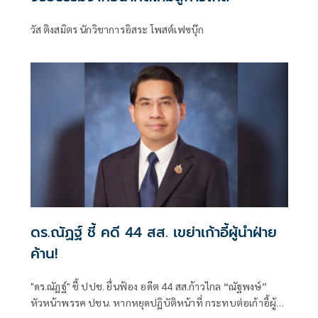
วัส ติงสมิตร นักวิชาการอิสระ โพสต์เฟซบุ๊ก
ดร.ณัฏฐ์ ชี้ คดี 44 สส. เขย่าเก้าอี้ผู้นำฝ่าย
ค้าน!
"ดร.ณัฏฐ์" ชี้ ปปช. ยื่นฟ้อง อดีต 44 สส.ก้าวไกล “ณัฐพงษ์”
หัวหน้าพรรค ปชน. หากหยุดปฏิบัติหน้าที่ กระทบต่อเก้าอี้ผู้นำ