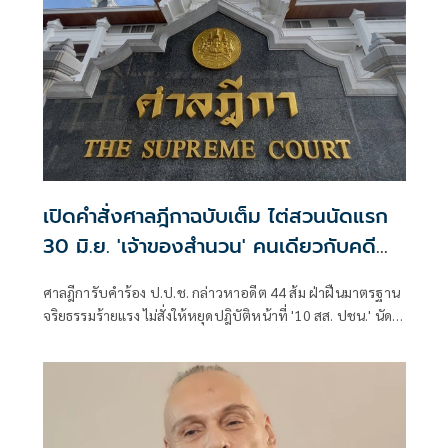
เปิดคำสั่งศาลฎีกาฉบับเต็ม ไต่สวนนัดแรก
30 มิ.ย. 'เจ้าของสำนวน' คนเดียวกับคดี
ทักษิณ
ศาลฎีการับคำร้อง ป.ป.ช. กล่าวหาอดีต 44 ส้ม ฝ่าฝืนมาตรฐาน
จริยธรรมร้ายแรง ไม่สั่งให้หยุดปฎิบัติหน้าที่ '10 สส. ปชน.' นัด
พิจารณาคดีครั้งแรก 30 มิ.ย.นี้ เปิดตัวเจ้าของสำนวนคนเดียวกับ
คดีชั้น 14