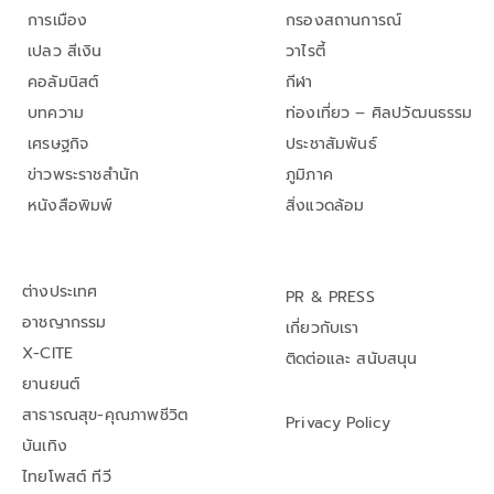
การเมือง
กรองสถานการณ์
เปลว สีเงิน
วาไรตี้
คอลัมนิสต์
กีฬา
บทความ
ท่องเที่ยว – ศิลปวัฒนธรรม
เศรษฐกิจ
ประชาสัมพันธ์
ข่าวพระราชสำนัก
ภูมิภาค
หนังสือพิมพ์
สิ่งแวดล้อม
ต่างประเทศ
PR & PRESS
อาชญากรรม
เกี่ยวกับเรา
X-CITE
ติดต่อและ สนับสนุน
ยานยนต์
สาธารณสุข-คุณภาพชีวิต
Privacy Policy
บันเทิง
ไทยโพสต์ ทีวี