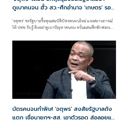
ดูเบาคนจน ฮั้ว สว.-ศึกอำนาจ 'เกษตร' รอ
ระเบิด
'จตุพร' ชงรัฐบาลรื้อคุณสมบัติบัตรคนจนใหม่ แจงสถานการณ์
ให้ ปชช.รับรู้ ติงอย่าดูเบาปัญหาคนจน หวั่นผสมศึกซักฟอกเปิด
ประชุมสภาหน้า พร้อมกับดักขั้วอำนาจเก่า-ใหม่ใน ก.เกษตร
จ้องล้างบางกัน ชี้ล้วนวิกฤตใหญ่จ่อรุมขย่ม'อนุทิน'
บัตรคนจนทำพิษ! 'จตุพร' สงสัยรัฐบาลถัง
แตก เชื่อนายกฯ-สส. เอาตัวรอด ส่อลอยแพ
'เทคโนแครต'