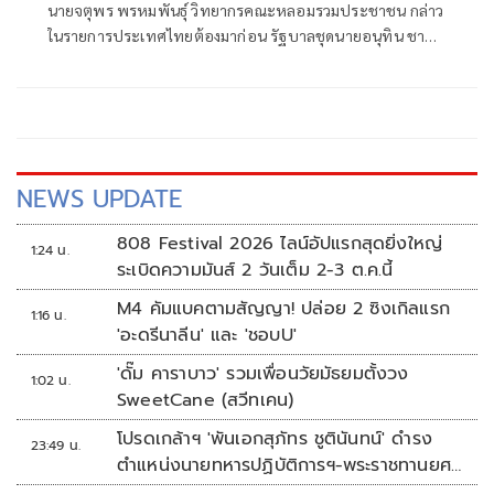
นายจตุพร พรหมพันธุ์ วิทยากรคณะหลอมรวมประชาชน กล่าว
ในรายการประเทศไทยต้องมาก่อน รัฐบาลชุดนายอนุทิน ชาญ
วีรกูล นายกฯ อ
NEWS UPDATE
808 Festival 2026 ไลน์อัปแรกสุดยิ่งใหญ่
1:24 น.
ระเบิดความมันส์ 2 วันเต็ม 2-3 ต.ค.นี้
M4 คัมแบคตามสัญญา! ปล่อย 2 ซิงเกิลแรก
1:16 น.
'อะดรีนาลีน' และ 'ชอบU'
'ดั๊ม คาราบาว' รวมเพื่อนวัยมัธยมตั้งวง
1:02 น.
SweetCane (สวีทเคน)
โปรดเกล้าฯ 'พันเอกสุภัทร ชูตินันทน์' ดำรง
23:49 น.
ตำแหน่งนายทหารปฏิบัติการฯ-พระราชทานยศ
'พลตรี'