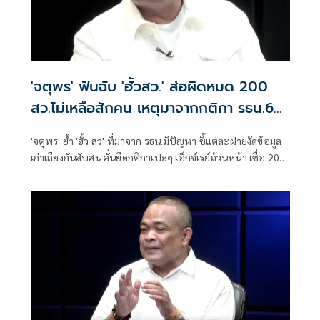
'จตุพร' ฟันฉับ 'ฮั้วสว.' ส่อผิดหมด 200
สว.ไม่เหลือสักคน เหตุมาจากกติกา รธน.60
เป็นปัญหา
'จตุพร' ย้ำ 'ฮั้ว สว' ที่มาจาก รธน.มีปัญหา ชี้แต่ละฝ่ายงัดข้อมูล
เก่าเถียงกันสับสน ลั่นยึดกติกาเปะๆ เอ็กซ์เรย์ถ้วนหน้า เชื่อ 200
สว.ไม่เหลือสักคน