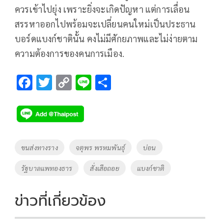
ควรเข้าไปยุ่ง เพราะยิ่งจะเกิดปัญหา แต่การเลื่อน
สรรหาออกไปพร้อมจะเปลี่ยนคนใหม่เป็นประธาน
บอร์ดแบงก์ชาตินั้น คงไม่มีศักยภาพและไม่ง่ายตาม
ความต้องการของคนการเมือง.
F
T
C
Li
S
ac
wi
o
n
h
e
tt
p
e
ar
b
er
y
e
o
Li
Tags
ขนส่งทางราง
จตุพร พรหมพันธุ์
บ่อน
o
n
รัฐบาลแพทองธาร
สั่งเสือถอย
แบงก์ชาติ
k
k
ข่าวที่เกี่ยวข้อง