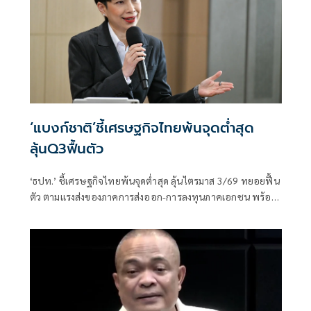
‘แบงก์ชาติ’ชี้เศรษฐกิจไทยพ้นจุดต่ำสุด
ลุ้นQ3ฟื้นตัว
‘ธปท.’ ชี้เศรษฐกิจไทยพ้นจุดต่ำสุด ลุ้นไตรมาส 3/69 ทยอยฟื้น
ตัว ตามแรงส่งของภาคการส่งออก-การลงทุนภาคเอกชน พร้อม
รับไทยยังอยู่ในบัญชี Monitoring List ของสหรัฐฯ แต่เข้าเกณฑ์
เพียง 1 ข้อ มีโอกาสหลุดในรอบถัดไป