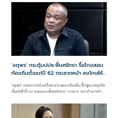
'จตุพร' กระตุ้นปปช.ฟื้นศรัทธา รื้อโกงสอบ
ท้องถิ่นตั้งแต่ปี 62 กระชากหน้า ลงโทษให้
เข็ดหลาบ
'จตุพร' กระชากหน้าเครือข่ายโกงสอบท้องถิ่น ชี้ปฐมบททุจริต
เริ่มก่อตัวปี 62 ออกแบบตั้งองค์พวก 'ก.กลาง' รวบอำนาจทำ
รมต.เป็นฝ่ายเสียงข้างน้อย กระตุ้น ปปช.รื้อตรวจสอบตั้งแต่ปี
62 จับกุมลงโทษให้เข็ดหลาบ