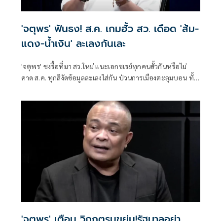
'จตุพร' ฟันธง! ส.ค. เกมฮั้ว สว. เดือด 'ส้ม-
แดง-น้ำเงิน' ละเลงกันเละ
'จตุพร' ชงรื้อที่มา สว.ใหม่ แนะเอกซเรย์ทุกคนฮั้วกันหรือไม่
คาด ส.ค. ทุกสีงัดข้อมูลละเลงใส่กัน ป่วนการเมืองตะลุมบอน ทั้ง
ส้ม-แดง-น้ำเงินเละเทะ ไม่เหลือพื้นที่การเมืองดีให้ยืน
'จตุพร' เตือน วิกฤตรุมขย่ม!รัฐบาลอย่า