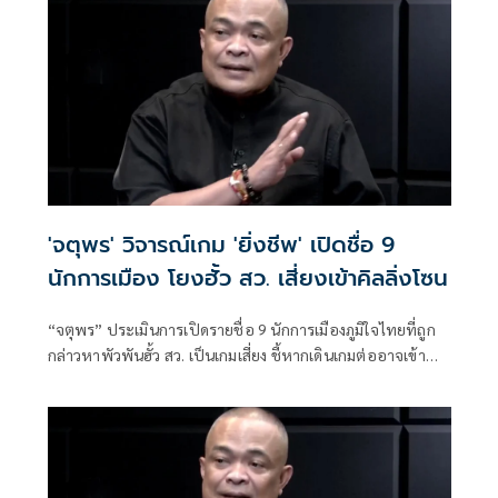
'จตุพร' วิจารณ์เกม 'ยิ่งชีพ' เปิดชื่อ 9
นักการเมือง โยงฮั้ว สว. เสี่ยงเข้าคิลลิ่งโซน
“จตุพร” ประเมินการเปิดรายชื่อ 9 นักการเมืองภูมิใจไทยที่ถูก
กล่าวหาพัวพันฮั้ว สว. เป็นเกมเสี่ยง ชี้หากเดินเกมต่ออาจเข้า
ทางฝ่ายถูกกล่าว