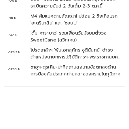
1:24 น.
ระเบิดความมันส์ 2 วันเต็ม 2-3 ต.ค.นี้
M4 คัมแบคตามสัญญา! ปล่อย 2 ซิงเกิลแรก
1:16 น.
'อะดรีนาลีน' และ 'ชอบU'
'ดั๊ม คาราบาว' รวมเพื่อนวัยมัธยมตั้งวง
1:02 น.
SweetCane (สวีทเคน)
โปรดเกล้าฯ 'พันเอกสุภัทร ชูตินันทน์' ดำรง
23:49 น.
ตำแหน่งนายทหารปฏิบัติการฯ-พระราชทานยศ
'พลตรี'
ซาอุฯ-ตุรเคีย-ปากีสถานลงนามข้อตกลงด้าน
23:45 น.
การป้องกันประเทศท่ามกลางสงครามในภูมิภาค