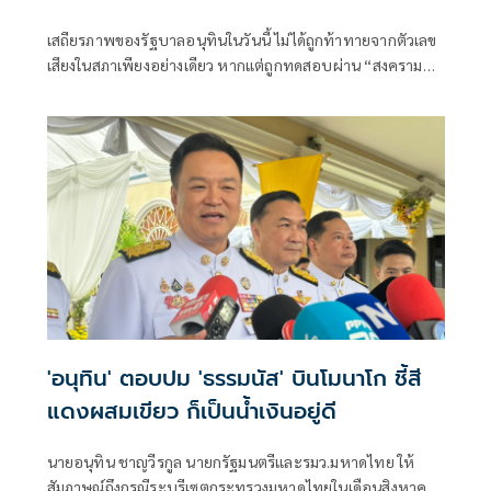
เสถียรภาพของรัฐบาลอนุทินในวันนี้ ไม่ได้ถูกท้าทายจากตัวเลข
เสียงในสภาเพียงอย่างเดียว หากแต่ถูกทดสอบผ่าน “สงคราม
ข่าวลือ” และความพยายามสร้างภาพความแตกแยกภายในเครือ
ข่ายอำนาจของพรรคภูมิใจไทย
'อนุทิน' ตอบปม 'ธรรมนัส' บินโมนาโก ชี้สี
แดงผสมเขียว ก็เป็นน้ำเงินอยู่ดี
นายอนุทิน ชาญวีรกูล นายกรัฐมนตรีและรมว.มหาดไทย ให้
สัมภาษณ์ถึงกรณีระบุรีเซตกระทรวงมหาดไทยในเดือนสิงหาคม