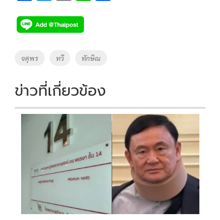
ac
wi
o
n
h
e
tt
p
e
ar
b
er
y
e
o
Li
Tags
จตุพร
ทวี
ทักษิณ
o
n
k
k
ข่าวที่เกี่ยวข้อง