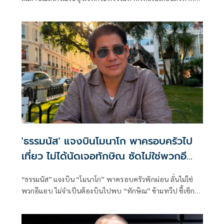
จะเริ่มต้น ด้วยการโยกย้ายใช่หรือไม่ ว่า
'ธรรมนัส' แจงบินโมนาโก พาครอบครัวไป
เที่ยว ไม่ได้นัดเจอทักษิณ ซัดไม่ใช่พวกอี
แอบ
“ธรรมนัส” แจงบิน “โมนาโก” พาครอบครัวพักผ่อน ลั่นไม่ใช่
พวกอีแอบ ไม่จำเป็นต้องบินไปพบ “ทักษิณ” ข้ามทวีป ชี้เช็ก
เส้นทางบินก็รู้ความจริง พร้อมติด #ไม่มีปฏิญญาMonaco