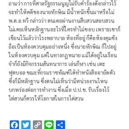
ถามว่า การที่ศาลรัฐธรรมนูญไม่รับคำร้องดังกล่าวไว้
จะทำให้คดีของนายทักษิณ มีน้ำหนักขึ้นมาหรือไม่
พ.ต.อ.ทวี กล่าวว่า ตนเคยผ่านงานสืบสวนสอบสวน
ไม่เคยเห็นหลักฐานอะไรที่ใครทำไม่ชอบ เพราะเขาก็
เขียนไว้แล้วว่าโรงพยาบาล ห้องที่อยู่ ก็คือห้องคุมขัง
ถือเป็นห้องควบคุมอย่างหนึ่ง ซึ่งนายทักษิณ ก็ไปอยู่
ในห้องควบคุม แต่ในทางกฎหมาย แม้ได้อยู่ในเรือน
จำก็ยังมีกิจกรรมสันทนาการ เล่นกีฬา เช่น เตะ
ฟุตบอล ขณะที่กรมราชทัณฑ์ได้ทำหนังสืออายัดตัว
ซึ่งก็มีหลักฐาน ซึ่งตนไม่เห็นว่ามีหน่วยงานไหน
บกพร่องต่อการทำงาน ซึ่งเมื่อ ป.ป.ช. รับเรื่องไว้
ไต่สวนก็ควรให้โอกาสในการไต่สวน
F
T
C
Li
S