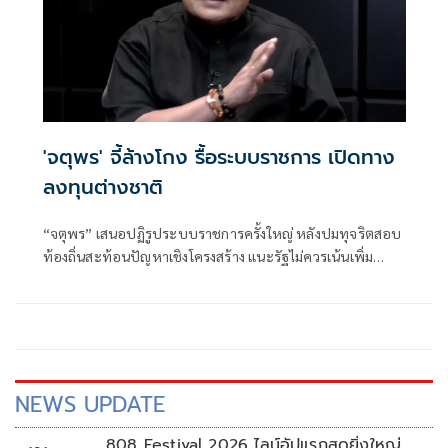
'จตุพร' จี้ล้างโกง รื้อระบบราชการ เปิดทาง
ลงทุนต่างชาติ
“จตุพร” เสนอปฏิรูประบบราชการครั้งใหญ่ หลังปมทุจริตสอบ
ท้องถิ่นสะท้อนปัญหาเชิงโครงสร้าง แนะรัฐไม่ควรเน้นเพิ่ม
จำนวนข้าราชการ แต่คัดคนคุณภาพ ใช้เทคโนโลยี AI
NEWS UPDATE
808 Festival 2026 ไลน์อัปแรกสุดยิ่งใหญ่