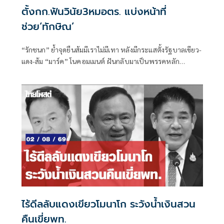
ตั้งกก.ฟันวินัย3หมอตร. แบ่งหน้าที่
ช่วย‘ทักษิณ’
“รักชนก” ย้ำจุดยืนส้มมีเราไม่มีเทา หลังมีกระแสตั้งรัฐบาลเขียว-
แดง-ส้ม “มาร์ค” โนคอมเมนต์ ฝันกลับมาเป็นพรรคหลัก
“ผบ.ตร.” ตั้งกรรมการสอบ
ไร้ดีลลับแดงเขียวโมนาโก ระวังน้ำเงินสวน
คืนเขี่ยพท.