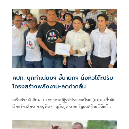
ประชาชนปฏิ
คปท. บุกทำเนียบฯ จี้นายกฯ นั่งหัวโต๊ะปรับ
โครงสร้างพลังงาน-ลดค่ากลั่น
เครือข่ายนักศึกษาประชาชนปฏิรูปประเทศไทย (คปท.) ยื่นข้อ
เรียกร้องต่อนายอนุทิน ชาญวีนกูล นายกรัฐมนตรี ขอให้แก้
วิกฤตพลังงาน โดยมี นายภราดร ปริศนานันทกุล รัฐมนตรีป