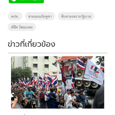
Tags
คปท.
ชายแดนกัมพูชา
ชิบหายเพราะรัฐบาล
พิชิต ไชยมงคล
ข่าวที่เกี่ยวข้อง