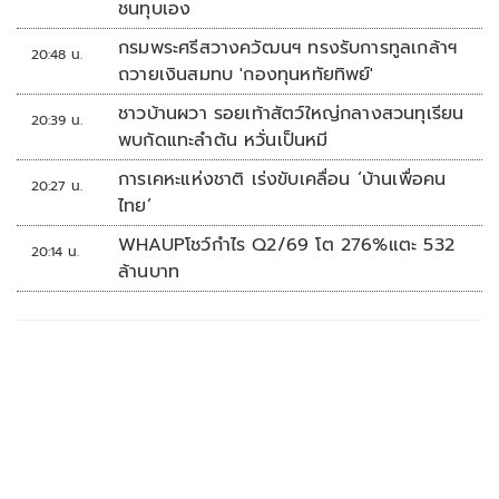
ชนทุบเอง
กรมพระศรีสวางควัฒนฯ ทรงรับการทูลเกล้าฯ
20:48 น.
ถวายเงินสมทบ 'กองทุนหทัยทิพย์'
ชาวบ้านผวา รอยเท้าสัตว์ใหญ่กลางสวนทุเรียน
20:39 น.
พบกัดแทะลำต้น หวั่นเป็นหมี
การเคหะแห่งชาติ เร่งขับเคลื่อน ‘บ้านเพื่อคน
20:27 น.
ไทย’
WHAUPโชว์กำไร Q2/69 โต 276%แตะ 532
20:14 น.
ล้านบาท