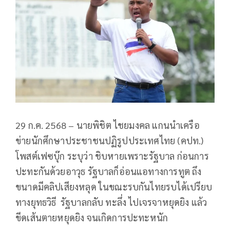
29 ก.ค. 2568 – นายพิชิต ไชยมงคล แกนนำเครือ
ข่ายนักศึกษาประชาชนปฏิรูปประเทศไทย (คปท.)
โพสต์เฟซบุ๊ก ระบุว่า ชิบหายเพราะรัฐบาล ก่อนการ
ปะทะกันด้วยอาวุธ รัฐบาลก็อ่อนแอทางการทูต ถึง
ขนาดมีคลิปเสียงหลุด ในขณะรบกันไทยรบได้เปรียบ
ทางยุทธวิธี รัฐบาลกลับ ทะลึ่ง ไปเจรจาหยุดยิง แล้ว
ขีดเส้นตายหยุดยิง จนเกิดการปะทะหนัก