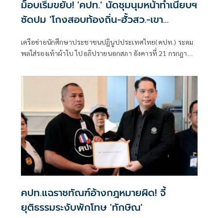
ม็อบเริ่มขยับ! 'คปท.' นัดชุมนุมหน้าทำเนียบฯ
ซัดปม 'โกงสอบท้องถิ่น-ฮั้วสว.-เขา
กระโดง-น้ำมัน'
เครือข่ายนักศึกษาประชาชนปฎินูปประเทศไทย(คปท.) ระดม
พลใส่รองเท้าผ้าใบ ไปอภิปรายนอกสภา อังคารที่ 21 กรกฎาคม
นี้
คปท.แฉราชทัณฑ์อ้างกฎหมายผิด! จี้
ยุติธรรมระงับพักโทษ 'ทักษิณ'