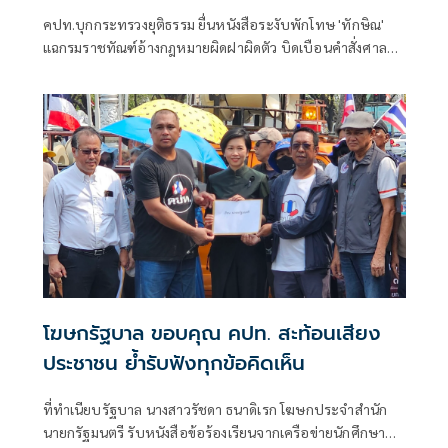
คปท.บุกกระทรวงยุติธรรม ยื่นหนังสือระงับพักโทษ 'ทักษิณ'
แฉกรมราชทัณฑ์อ้างกฎหมายผิดฝาผิดตัว บิดเบือนคำสั่งศาล
ฎีกาฯ 3 ประเด็น จับตาหลังพ้นโทษแทรกแซงการเมืองทำไทยมี
นายกฯ อีก 2 คน
โฆษกรัฐบาล ขอบคุณ คปท. สะท้อนเสียง
ประชาชน ย้ำรับฟังทุกข้อคิดเห็น
ที่ทำเนียบรัฐบาล นางสาวรัชดา ธนาดิเรก โฆษกประจำสำนัก
นายกรัฐมนตรี รับหนังสือข้อร้องเรียนจากเครือข่ายนักศึกษา