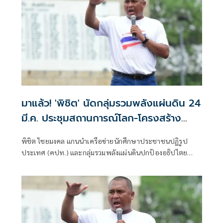
มาแล้ว! 'พิชิต' นัดกลุ่มรวมพลังแผ่นดิน 24
มี.ค. ประชุมสถานการณ์โลก-โครงสร้าง
น้ำมันไทย
พิชิต ไชยมงคล แกนนำเครือข่ายนักศึกษาประชาชนปฏิรูป
ประเทศ (คปท.) และกลุ่มรวมพลังแผ่นดินปกป้องอธิปไตย
โพสต์นัดประชุม