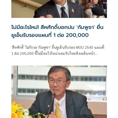
ไม่มีอะไรใหม่! สีหศักดิ์บอกปม 'กัมพูชา' ยื่น
ยูเอ็นรับรองแผนที่ 1 ต่อ 200,000
'สีหศักดิ์' ไม่กังวล 'กัมพูชา' ยื่นยูเอ็นรับรอง MOU 2543-แผนที่
1 ต่อ 200,000​ ชี้ไม่มีอะไรใหม่ ยอมรับไทยต้องเดินหน้า
UNCLOS หลัง 'กัมพูชา' เมินเจรจาทวิภาคี เตือนกรรมการสิทธิฯ
ระวังตกเป็นเครื่องมือเขมร​