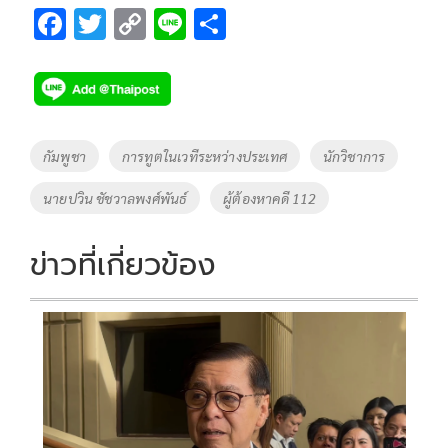
F
T
C
Li
S
ac
wi
o
n
h
e
tt
p
e
ar
b
er
y
e
o
Li
Tags
กัมพูชา
การทูตในเวทีระหว่างประเทศ
นักวิชาการ
o
n
นายปวิน ชัชวาลพงศ์พันธ์
ผู้ต้องหาคดี 112
k
k
ข่าวที่เกี่ยวข้อง