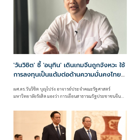
'วันวิชิต' ชี้ 'อนุทิน' เดินเกมจีนถูกจังหวะ ใช้
การลงทุนเป็นแต้มต่อด้านความมั่นคงไทย
สร้างมูลค่าเพิ่มในสายตาจีนเหนือกัมพูชา
ผศ.ดร.วันวิชิต บุญโปร่ง อาจารย์ประจำคณะรัฐศาสตร์
มหาวิทยาลัยรังสิต มองว่า การเยือนสาธารณรัฐประชาชนจีน
ของนายกรัฐมนตรี นายอนุ