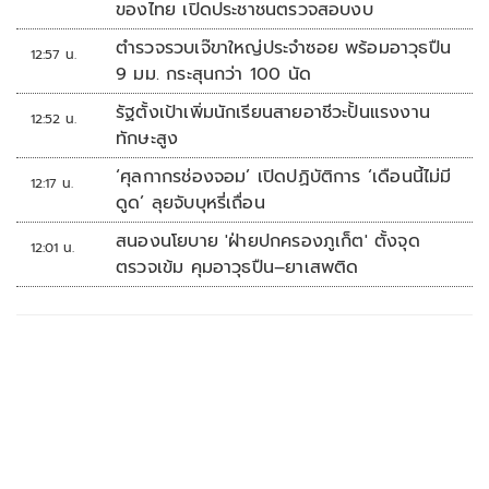
ของไทย เปิดประชาชนตรวจสอบงบ
ตำรวจรวบเจ๊ขาใหญ่ประจำซอย พร้อมอาวุธปืน
12:57 น.
9 มม. กระสุนกว่า 100 นัด
รัฐตั้งเป้าเพิ่มนักเรียนสายอาชีวะปั้นแรงงาน
12:52 น.
ทักษะสูง
‘ศุลกากรช่องจอม’ เปิดปฏิบัติการ ‘เดือนนี้ไม่มี
12:17 น.
ดูด’ ลุยจับบุหรี่เถื่อน
สนองนโยบาย 'ฝ่ายปกครองภูเก็ต' ตั้งจุด
12:01 น.
ตรวจเข้ม คุมอาวุธปืน–ยาเสพติด