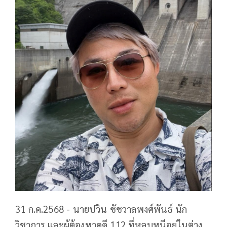
31 ก.ค.2568 - นายปวิน ชัชวาลพงศ์พันธ์ นัก
วิชาการ และผู้ต้องหาคดี 112 ที่หลบหนีอยู่ในต่าง