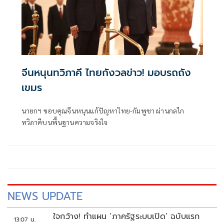
จีนหนุนทวิภาคี ไทยกังวลข่าว! มอบรถถัง
เขมร
นายกฯ ขอบคุณจีนหนุนแก้ปัญหาไทย-กัมพูชา ผ่านกลไก
ทวิภาคีบนพื้นฐานความจริงใจ
NEWS UPDATE
ใจกว้าง! ทำแผน ‘ภาครัฐระบบเปิด’ ฉบับแรก
13:07 น.