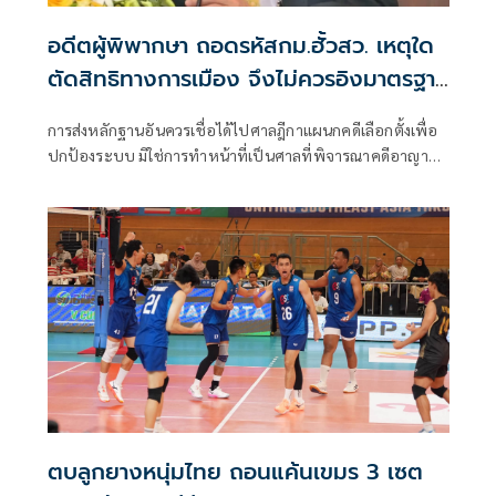
อดีตผู้พิพากษา ถอดรหัสกม.ฮั้วสว. เหตุใด
ตัดสิทธิทางการเมือง จึงไม่ควรอิงมาตรฐาน
เดียวกับคดีอาญา
การส่งหลักฐานอันควรเชื่อได้ไปศาลฎีกาแผนกคดีเลือกตั้งเพื่อ
ปกป้องระบบ มิใช่การทำหน้าที่เป็นศาลที่พิจารณาคดีอาญา
เพื่อลงโทษตัวบุคคล
ตบลูกยางหนุ่มไทย ถอนแค้นเขมร 3 เซต