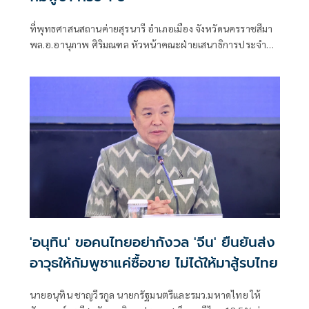
ที่พุทธศาสนสถานค่ายสุรนารี อำเภอเมือง จังหวัดนครราชสีมา
พล.อ.อานุภาพ ศิริมณฑล หัวหน้าคณะฝ่ายเสนาธิการประจำผู้
บัญชาการทหารบก ในฐานะผู้แทนผู้บัญชาการทหารบก พร้อม
ด้วย พล.ท.ชัยรัตน์ ธรรมชาติ หัวหน้าสำนักงานคณะฝ่าย
เสนาธิการประจำผู้บังคับบัญชา พล.ท.นฤดล สุขมา ผู้บัญชาการ
หน่วยบัญชาการรักษาดินแดน
'อนุทิน' ขอคนไทยอย่ากังวล 'จีน' ยืนยันส่ง
อาวุธให้กัมพูชาแค่ซื้อขาย ไม่ได้ให้มาสู้รบไทย
นายอนุทิน ชาญวีรกูล นายกรัฐมนตรีและรมว.มหาดไทย ให้