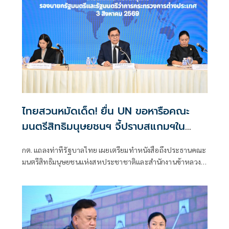
ไทยสวนหมัดเด็ด! ยื่น UN ขอหารือคณะ
มนตรีสิทธิมนุษยชนฯ จี้ปราบสแกมฯใน
กัมพูชา โต้ยิบรายงาน 'ทอม แอนดรูว์ส'
กต. แถลงท่าทีรัฐบาลไทย เผยเตรียมทำหนังสือถึงประธานคณะ
มนตรีสิทธิมนุษยชนแห่งสหประชาชาติและสำนักงานข้าหลวง
ใหญ่สิทธิมนุษยชน ที่นครเจนีวา หลัง “ทอม แอนดรูส์” เสนอ
รายงานพิเศษพาดพิงประเทศไทย มีหลายประเด็นที่ไม่เห็นด้วย
ชี้กระทบความเป็นกลาง -เที่ยงธรรม “สีหศักดิ์”