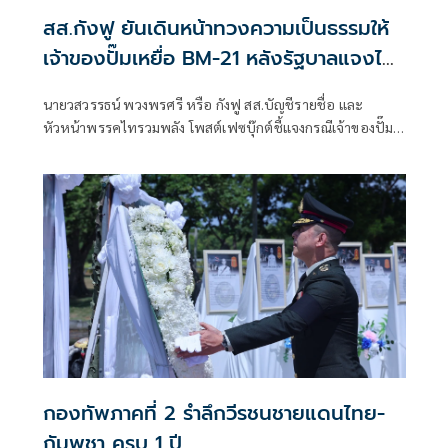
สส.กังฟู ยันเดินหน้าทวงความเป็นธรรมให้
เจ้าของปั๊มเหยื่อ BM-21 หลังรัฐบาลแจงไม่
เข้าหลักเกณฑ์เยียวยา
นายวสวรรธน์ พวงพรศรี หรือ กังฟู สส.บัญชีรายชื่อ และ
หัวหน้าพรรคไทรวมพลัง โพสต์เฟซบุ๊กต์ชี้แจงกรณีเจ้าของปั๊ม
น้ำมัน ปตท. สาขาบ้านผือ อำเภอกันทรลักษ์ จังหวัดศรีสะเกษ ที่
เสียหายจากจรวด BM-21 ของกัมพูชา ออกมาร้องเรียนว่ายังไม่
ได้รับเงินเยียวจากภาครัฐ ก่อนที่นางสาวรัชดา ธนาดิเรก โฆษก
ประจำสำนักนายกรัฐมนตรี ยืนยันว่า
กองทัพภาคที่ 2 รำลึกวีรชนชายแดนไทย-
กัมพูชา ครบ 1 ปี