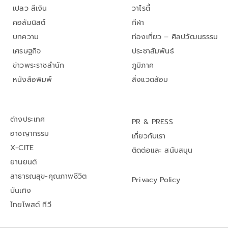
เปลว สีเงิน
วาไรตี้
คอลัมนิสต์
กีฬา
บทความ
ท่องเที่ยว – ศิลปวัฒนธรรม
เศรษฐกิจ
ประชาสัมพันธ์
ข่าวพระราชสำนัก
ภูมิภาค
หนังสือพิมพ์
สิ่งแวดล้อม
ต่างประเทศ
PR & PRESS
อาชญากรรม
เกี่ยวกับเรา
X-CITE
ติดต่อและ สนับสนุน
ยานยนต์
สาธารณสุข-คุณภาพชีวิต
Privacy Policy
บันเทิง
ไทยโพสต์ ทีวี