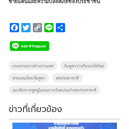
ชายแดนและความปลอดภัยของประชาชน
F
T
C
Li
S
ac
wi
o
n
h
e
tt
p
e
ar
b
er
y
e
o
Li
Tags
กระทรวงการต่างประเทศ
กัมพูชาวางกับระเบิดใหม่
o
n
ชายแดนไทยกัมพูชา
สหประชาชาติ
k
k
เอกอัครราชทูตผู้แทนถาวรไทยประจำสหประชาชาติ
ข่าวที่เกี่ยวข้อง