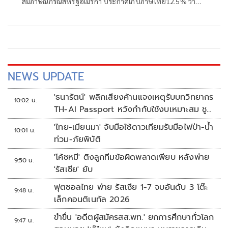
สัมภาษณ์กรณีสหรัฐอเมริกา ประกาศเก็บภาษีไทย12.5% ว่า
เป็นการปรับให้เข้าเกณฑ์ ได้รับรายงานเบื้องต้นว่าไทยได้
12.5% ตนเร่งให้หน่วยงานที่เกี่ยวของไปดำเนินการแก้ไข ซึ่งมี
เรื่องที่เกี่ยวกับแรงงานภาคบังคับอะไรสักอย่างหนึ่ง ตนยังต้อง
ไปลงในรายละเอียดว่าทำไมไม่มีการดำเนินการด้านนี้ให้เ
NEWS UPDATE
'ธนารัตน์' พลิกเสียงค้านแจงเหตุรับบทวิทยากร
10:02 น.
TH-AI Passport หวังกำกับใช้งบเหมาะสม ชู
จุดเด่นคนไทยได้ใช้ AI ระดับโปร ลดเหลื่อมล้ำ
'ไทย-เมียนมา' จับมือใช้ดาวเทียมรับมือไฟป่า-น้ำ
10:01 น.
ทางเทคโนโลยี เซฟงบไปกว่า900ล้าน เชื่อหาก
ท่วม-ภัยพิบัติ
ใช้เต็มที่เอกชนขาดทุนย่อยยับ
'โค้ชหมี' ติงลูกทีมข้อผิดพลาดเพียบ หลังพ่าย
9:50 น.
'รัสเซีย' ยับ
ฟุตซอลไทย พ่าย รัสเซีย 1-7 จบอันดับ 3 โต๊ะ
9:48 น.
เล็กคอนติเนทัล 2026
ขำขื่น 'อดีตผู้สมัครสส.พท.' ยกการศึกษาทั่วโลก
9:47 น.