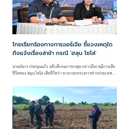
ไทยเรียกร้องทางการจอร์เจีย ชี้แจงเหตุใด
ถึงแจ้งเรื่องล่าช้า กรณี 'ฮลุน โซโล่'
นายมังกร ประทุมแก้ว อธิบดีกรมการกงสุล กล่าวถึงกรณีการเสีย
ชีวิตของ ฮลุน โซโล่ เสียชีวิตว่า ทางกระทรวงการต่างประเทศ
ขอแสดงความเสียใจอย่างสุดซึ้งกับครอบครัว และ นายสีหศักดิ์
พวงเกตุแก้ว รองนายกฯ และ รมว.ต่างประเทศ จะหาโอกาสพูด
คุยกับครอบครัวผู้สูญเสียอีกครั้งหนึ่ง