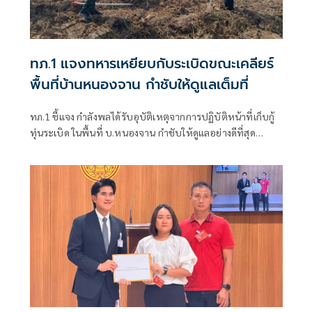
ทภ.1 แจงทหารเหยียบกับระเบิดขณะเคลียร์
พื้นที่บ้านหนองจาน กำชับให้ดูแลเต็มที่
ทภ.1 ชี้แจง กำลังพลได้รับอุบัติเหตุจากการปฏิบัติหน้าที่เก็บกู้
ทุ่นระเบิด ในพื้นที่ บ.หนองจาน กำชับให้ดูแลอย่างดีที่สุด
พร้อมเน้นย้ำให้ปฏิบัติหน้าที่อย่างความรอบคอบไม่ประมาท
ปัจจุบันสร้างพื้นที่ปลอดภัยแล้ว 76.73%