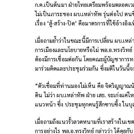
ก.ค.เป็นต้นมา ฝ่ายไทยเตรียมพร้อมตลอดเวลา ว
ไม่เป็นภาระของ ผบ.เหล่าทัพ รุ่นต่อไป ตนช
เรื่อง ‘สู้-สร้าง-ปิด’ คือมาตรการที่ใช้อ้างอ
เมื่อถามย้ำว่าในขณะนี้มีการเปลี่ยน ผบ.เหล
การเมืองและนโยบายหรือไม่ พล.อ.ทรงวิทย์ ก
ต้องมีการเชื่อมต่อกัน โดยคณะผู้บัญชาการท
มาร่วมคิดและประชุมร่วมกัน ซึ่งมติในวันนี้จะ
“ตัวเชื่อมที่ท่านมองไม่เห็น คือ จิตวิญญาณน
ดิน ไม่ว่า ผบ.เหล่าทัพ ฝ่าย เสธ. จะเก่งแค่ไห
แนวหน้า ซึ่ง ประชุมทุกคนรู้สึกซาบซึ้ง ในบุ
เมื่อถามถึงแนวรั้วลวดหนามที่เราสร้างในเขต
การอย่างไร พล.อ.ทรงวิทย์ กล่าวว่า ได้คุยกับ