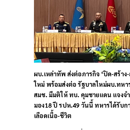
ผบ.เหล่าทัพ ส่งต่อภารกิจ ‘ปิด-สร้าง
ใหม่ พร้อมส่งต่อ รัฐบาลใหม่ผบ.ทหารสูง
สมช. มีมติให้ ทบ. คุมชายแดน แจงจำเ
มอง18 ปี รปห.49 วันนี้ ทหารได้ร
เลือดเนื้อ-ชีวิต