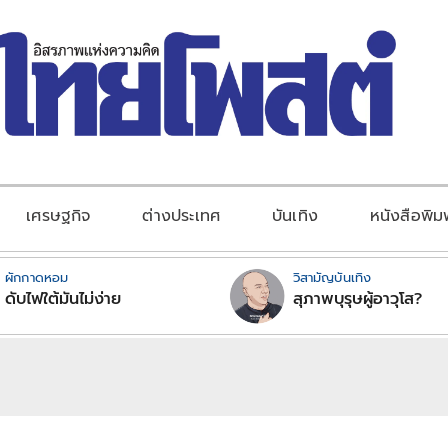
เศรษฐกิจ
ต่างประเทศ
บันเทิง
หนังสือพิม
ผักกาดหอม
วิสามัญบันเทิง
ดับไฟใต้มันไม่ง่าย
สุภาพบุรุษผู้อาวุโส?