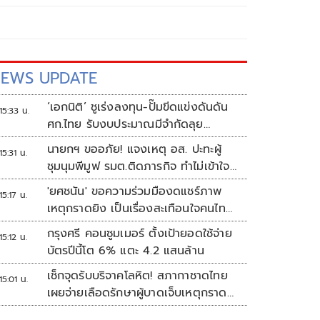
EWS UPDATE
‘เอกนิติ’ ชูเร่งลงทุน-ปั๊มขีดแข่งดันดัน
15:33 น.
ศก.ไทย รับงบประมาณมีจำกัดลุย
งัด5Tปูพรมโตยาว
นายกฯ ขออภัย! แจงเหตุ อส. ปะทะผู้
15:31 น.
ชุมนุมพีมูฟ รมต.ติดภารกิจ ทำไม่เข้าใจ
กัน ยันพร้อมคุยหาทางออก
'ยศชนัน' ขอความร่วมมืองดแชร์ภาพ
15:17 น.
เหตุกราดยิง เป็นเรื่องสะเทือนใจคนไทย
ทั้งประเทศ
กรุงศรี คอนซูมเมอร์ ตั้งเป้ายอดใช้จ่าย
15:12 น.
บัตรปีนี้โต 6% แตะ 4.2 แสนล้าน
เช็กจุดรับบริจาคโลหิต! สภากาชาดไทย
15:01 น.
เผยจ่ายเลือดรักษาผู้บาดเจ็บเหตุกราด
ยิงแล้ว 148 ยูนิต