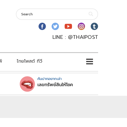
LINE : @THAIPOST
พ์
ไทยโพสต์ ทีวี
คันปากอยากเล่า
เลขทรัพย์สินให้โชค