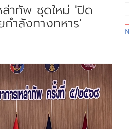
ล่าทัพ ชุดใหม่ 'ปิด
ด้วยกำลังทางทหาร'
N