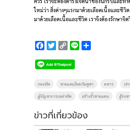
ควร เราจะต้องดำรงเจตนาของนักรบและทหาร
ใหม่ว่า สิ่งต่างๆแรกมาด้วยเลือดเนื้อและชีว
มาด้วยเลือดเนื้อและชีวิต เราจึงต้องรักษาจ
F
T
C
Li
S
ac
wi
o
n
h
e
tt
p
e
ar
b
er
y
e
o
Li
Tags
กองทัพ
ชายแดนไทยกัมพูชา
ทหาร
ปกป
o
n
ผู้บัญชาการเหล่าทัพ
สร้างรั้วชายแดน
สู้รบ
k
k
ข่าวที่เกี่ยวข้อง