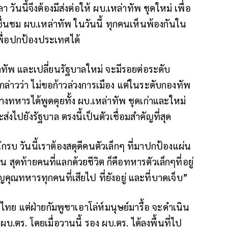
ันนี้จึงต้องมีส่งต่อให้ ผบ.เหล่าทัพ ชุดใหม่ เพื่อ
ื่นชม ผบ.เหล่าทัพ ในวันนี้ ทุกคนเห็นพ้องกันใน
ิงเพื่อปกป้องประเทศได้
่าทัพ และเปลี่ยนรัฐบาลใหม่ จะมีรอยต่อระดับ
ล่าวว่า ไม่ขอก้าวล่วงการเมือง แต่ในระดับกองทัพ
างทหารได้พูดคุยทั้ง ผบ.เหล่าทัพ ชุดเก่าและใหม่
ส่งไปยังรัฐบาล ตรงนี้เป็นตัวเชื่อมสำคัญที่สุด
ักรบ วันนี้เราต้องสดุดีคนตัวเล็กๆ ที่มาปกป้องแผ่น
น สุดท้ายคนที่แลกด้วยชีวิต ก็คือทหารตัวเล็กๆที่อยู่
ญคุณทหารทุกคนที่เสียไป ที่ยังอยู่ และที่บาดเจ็บ”
ไทย แต่ฝ่ายกัมพูชาเอาโล่ห์มนุษย์มารื้อ จะดำเนิน
 ผบ.ตร. โดยเมื่อวานนี้ รอง ผบ.ตร. ได้ลงพื้นที่ไป