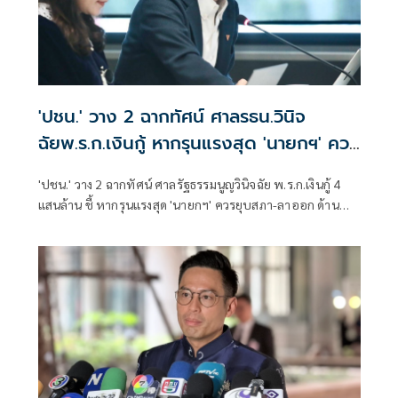
'ปชน.' วาง 2 ฉากทัศน์ ศาลรธน.วินิจ
ฉัยพ.ร.ก.เงินกู้ หากรุนแรงสุด 'นายกฯ' ควร
ยุบสภา-ลาออก
'ปชน.' วาง 2 ฉากทัศน์ ศาลรัฐธรรมนูญวินิจฉัย พ.ร.ก.เงินกู้ 4
แสนล้าน ชี้ หากรุนแรงสุด 'นายกฯ' ควรยุบสภา-ลาออก ด้าน
'วีระยุทธ' หวั่นเกิดแร้งทึ้งชิงใช้เงินส่วนที่2 หากพ.ร.ก.ผ่าน หลัง
พบไร้โรดแมพเปลี่ยนผ่านพลังงาน เสี่ยงเกิดเบี้ยหัวแตก ยัดไส้-
สอดไส้โครงการ