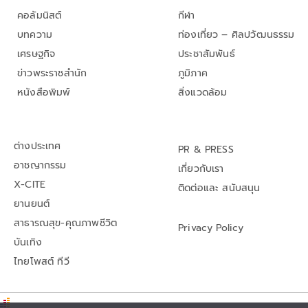
คอลัมนิสต์
กีฬา
บทความ
ท่องเที่ยว – ศิลปวัฒนธรรม
เศรษฐกิจ
ประชาสัมพันธ์
ข่าวพระราชสำนัก
ภูมิภาค
หนังสือพิมพ์
สิ่งแวดล้อม
ต่างประเทศ
PR & PRESS
อาชญากรรม
เกี่ยวกับเรา
X-CITE
ติดต่อและ สนับสนุน
ยานยนต์
สาธารณสุข-คุณภาพชีวิต
Privacy Policy
บันเทิง
ไทยโพสต์ ทีวี