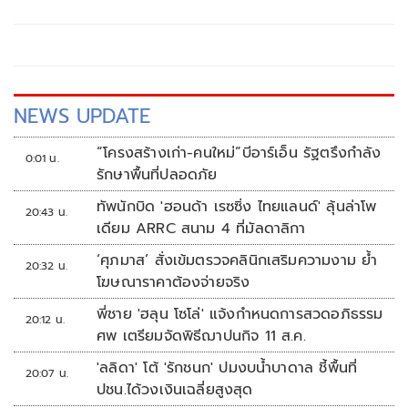
NEWS UPDATE
“โครงสร้างเก่า-คนใหม่”บีอาร์เอ็น รัฐตรึงกำลัง
0:01 น.
รักษาพื้นที่ปลอดภัย
ทัพนักบิด 'ฮอนด้า เรซซิ่ง ไทยแลนด์' ลุ้นล่าโพ
20:43 น.
เดียม ARRC สนาม 4 ที่มัลดาลิกา
‘ศุภมาส’ สั่งเข้มตรวจคลินิกเสริมความงาม ย้ำ
20:32 น.
โฆษณาราคาต้องจ่ายจริง
พี่ชาย 'ฮลุน โซโล่' แจ้งกำหนดการสวดอภิธรรม
20:12 น.
ศพ เตรียมจัดพิธีฌาปนกิจ 11 ส.ค.
'ลลิดา' โต้ 'รักชนก' ปมงบน้ำบาดาล ชี้พื้นที่
20:07 น.
ปชน.ได้วงเงินเฉลี่ยสูงสุด