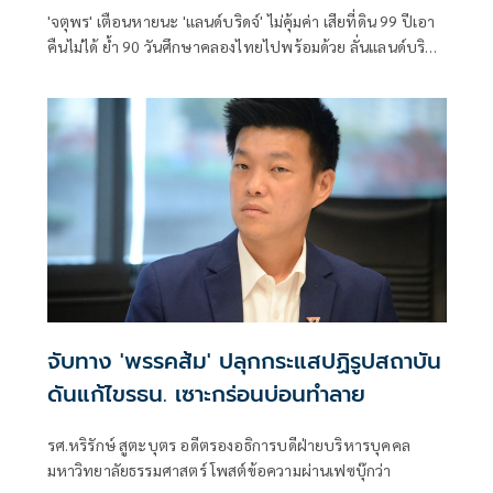
'จตุพร' เตือนหายนะ 'แลนด์บริดจ์' ไม่คุ้มค่า เสียที่ดิน 99 ปีเอา
คืนไม่ได้ ย้ำ 90 วันศึกษาคลองไทยไปพร้อมด้วย ลั่นแลนด์บริดจ์
เพรียวๆ อย่าริทำ มีแต่เจ๊งกับเจ๊ง เสนอใช้เส้นทางมอเตอร์เวย์เซา
ท์เทิร์นซีบอร์ดเดิมเกิดประโยชน์กว่า ไม่เสียค่าเวนคืนที่ดินอีก
จับทาง 'พรรคส้ม' ปลุกกระแสปฏิรูปสถาบัน
ดันแก้ไขรธน. เซาะกร่อนบ่อนทำลาย
รศ.หริรักษ์ สูตะบุตร อดีตรองอธิการบดีฝ่ายบริหารบุคคล
มหาวิทยาลัยธรรมศาสตร์ โพสต์ข้อความผ่านเฟซบุ๊กว่า