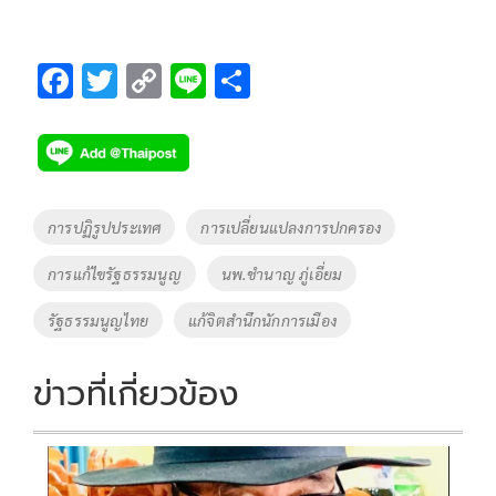
F
T
C
Li
S
ac
wi
o
n
h
e
tt
p
e
ar
b
er
y
e
o
Li
Tags
การปฏิรูปประเทศ
การเปลี่ยนแปลงการปกครอง
o
n
การแก้ไขรัฐธรรมนูญ
นพ.ชำนาญ ภู่เอี่ยม
k
k
รัฐธรรมนูญไทย
แก้จิตสำนึกนักการเมือง
ข่าวที่เกี่ยวข้อง