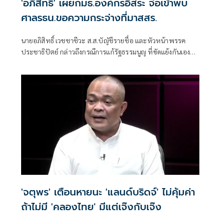
'อภิสิทธิ์' เผยกมธ.องค์กรอิสระ จ่อเข้าพบ
ศาลรธน.ขอความกระจ่างที่มาสสร.
นายอภิสิทธิ์ เวชชาชีวะ ส.ส.บัญัชีรายชื่อ และหัวหน้าพรรค
ประชาธิปัตย์ กล่าวถึงกรณีการแก้รัฐธรรมนูญ ที่ขัดแย้งกันเอง
ของพรรคร่วมรัฐบาลว่า ร่างแก้ไขของพรรคเพื่อไทยเท่าที่ตน
เห็น ก็เป็นร่างที่คล้ายคลึงกับที่เคยเสนอมาก่อนหน้านี้
'จตุพร' เตือนหายนะ 'แลนด์บริดจ์' ไม่คุ้มค่า
ถ้าไม่มี 'คลองไทย' มีแต่เจ๊งกับเจ๊ง