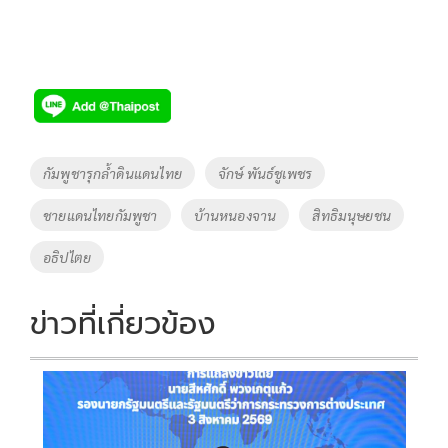
Tags
กัมพูชารุกล้ำดินแดนไทย
จักษ์ พันธ์ชูเพชร
ชายแดนไทยกัมพูชา
บ้านหนองจาน
สิทธิมนุษยชน
อธิปไตย
ข่าวที่เกี่ยวข้อง