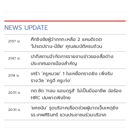
เสนาธิการประจำผู้บังคับบัญชา พล.ท.นฤดล สุขมา ผู้บัญชาการ
หน่วยบัญชาการรักษาดินแดน
NEWS UPDATE
ศึกชิงชัยผู้ว่ากกท.เหลือ 2 แคนดิเดต
21:57 น.
'โปรดปราน-มีชัย' คุณสมบัติครบถ้วน
ปากีสถานจำกัดการรายงานข่าวของสื่อต่าง
21:47 น.
ประเทศนอกเมืองสำคัญ
เศร้า ‘ครูหมวย’ 1 ในเหยื่อกราดยิง เพิ่งรับ
21:14 น.
รางวัล ‘ครูดี ครูเก่ง’
กต.ซัด 'ทอม แอนดรูส์' ไม่เป็นมืออาชีพ จ่อร้อง
20:51 น.
HRC ปมพาดพิงไทย
'ยศชนัน' รุดบริจาคเลือดช่วยผู้บาดเจ็บเหตุยิง
20:31 น.
รร.เทพศิรินทร์ ชวนประชาชนร่วมบริจาค