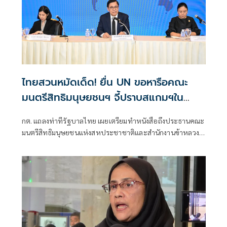
ไทยสวนหมัดเด็ด! ยื่น UN ขอหารือคณะ
มนตรีสิทธิมนุษยชนฯ จี้ปราบสแกมฯใน
กัมพูชา โต้ยิบรายงาน 'ทอม แอนดรูว์ส'
กต. แถลงท่าทีรัฐบาลไทย เผยเตรียมทำหนังสือถึงประธานคณะ
มนตรีสิทธิมนุษยชนแห่งสหประชาชาติและสำนักงานข้าหลวง
ใหญ่สิทธิมนุษยชน ที่นครเจนีวา หลัง “ทอม แอนดรูส์” เสนอ
รายงานพิเศษพาดพิงประเทศไทย มีหลายประเด็นที่ไม่เห็นด้วย
ชี้กระทบความเป็นกลาง -เที่ยงธรรม “สีหศักดิ์”