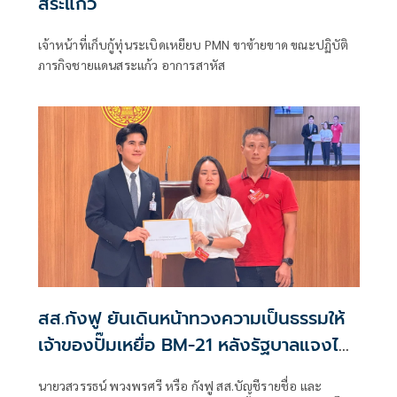
สระแก้ว
เจ้าหน้าที่เก็บกู้ทุ่นระเบิดเหยียบ PMN ขาซ้ายขาด ขณะปฏิบัติ
ภารกิจชายแดนสระแก้ว อาการสาหัส
สส.กังฟู ยันเดินหน้าทวงความเป็นธรรมให้
เจ้าของปั๊มเหยื่อ BM-21 หลังรัฐบาลแจงไม่
เข้าหลักเกณฑ์เยียวยา
นายวสวรรธน์ พวงพรศรี หรือ กังฟู สส.บัญชีรายชื่อ และ