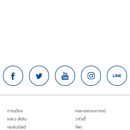
การเมือง
กรองสถานการณ์
เปลว สีเงิน
วาไรตี้
คอลัมนิสต์
กีฬา