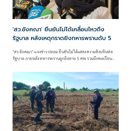
'สว.อังคณา' ยืนยันไม่ได้เคลื่อนไหวถึง
รัฐบาล หลังเหตุกราดยิงทหารพรานดับ 5
"สว.อังคณา" แจงข่าวปลอม ยืนยันไม่ได้แสดงความคิดเห็นต่อ
รัฐบาล ภายหลังทหารพรานถูกยิงตาย 5 ศพ รวมถึงพลเรือน
และเด็กได้รับบาดเจ็บ มีการประกาศขยายอำนาจการใช้กฎ
อัยการศึกในการตรวจค้น