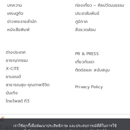
บทความ
ท่องเที่ยว – ศิลปวัฒนธรรม
เศรษฐกิจ
ประชาสัมพันธ์
ข่าวพระราชสำนัก
ภูมิภาค
หนังสือพิมพ์
สิ่งแวดล้อม
ต่างประเทศ
PR & PRESS
อาชญากรรม
เกี่ยวกับเรา
X-CITE
ติดต่อและ สนับสนุน
ยานยนต์
สาธารณสุข-คุณภาพชีวิต
Privacy Policy
บันเทิง
ไทยโพสต์ ทีวี
Copyright© thaipost.net, All rights reserved.,
เราใช้คุกกี้เพื่อพัฒนาประสิทธิภาพ และประสบการณ์ที่ดีในการใช้