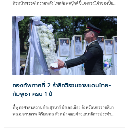
หัวหน้าพรรคไทรวมพลัง โพสต์เฟซบุ๊กต์ชี้แจงกรณีเจ้าของปั๊ม
น้ำมัน ปตท. สาขาบ้านผือ อำเภอกันทรลักษ์ จังหวัดศรีสะเกษ ที่
เสียหายจากจรวด BM-21 ของกัมพูชา ออกมาร้องเรียนว่ายังไม่
ได้รับเงินเยียวจากภาครัฐ ก่อนที่นางสาวรัชดา ธนาดิเรก โฆษก
ประจำสำนักนายกรัฐมนตรี ยืนยันว่า
กองทัพภาคที่ 2 รำลึกวีรชนชายแดนไทย-
กัมพูชา ครบ 1 ปี
ที่พุทธศาสนสถานค่ายสุรนารี อำเภอเมือง จังหวัดนครราชสีมา
พล.อ.อานุภาพ ศิริมณฑล หัวหน้าคณะฝ่ายเสนาธิการประจำผู้
บัญชาการทหารบก ในฐานะผู้แทนผู้บัญชาการทหารบก พร้อม
ด้วย พล.ท.ชัยรัตน์ ธรรมชาติ หัวหน้าสำนักงานคณะฝ่าย