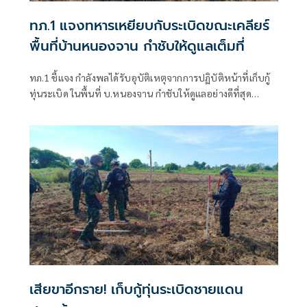
ทภ.1 แจงทหารเหยียบกับระเบิดขณะเคลียร์
พื้นที่บ้านหนองจาน กำชับให้ดูแลเต็มที่
ทภ.1 ชี้แจง กำลังพลได้รับอุบัติเหตุจากการปฏิบัติหน้าที่เก็บกู้
ทุ่นระเบิด ในพื้นที่ บ.หนองจาน กำชับให้ดูแลอย่างดีที่สุด
พร้อมเน้นย้ำให้ปฏิบัติหน้าที่อย่างความรอบคอบไม่ประมาท
ปัจจุบันสร้างพื้นที่ปลอดภัยแล้ว 76.73%
เสียขาอีกราย! เก็บกู้ทุ่นระเบิดชายแดน