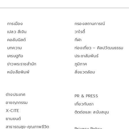
การเมือง
กรองสถานการณ์
เปลว สีเงิน
วาไรตี้
คอลัมนิสต์
กีฬา
บทความ
ท่องเที่ยว – ศิลปวัฒนธรรม
เศรษฐกิจ
ประชาสัมพันธ์
ข่าวพระราชสำนัก
ภูมิภาค
หนังสือพิมพ์
สิ่งแวดล้อม
ต่างประเทศ
PR & PRESS
อาชญากรรม
เกี่ยวกับเรา
X-CITE
ติดต่อและ สนับสนุน
ยานยนต์
สาธารณสุข-คุณภาพชีวิต
Privacy Policy