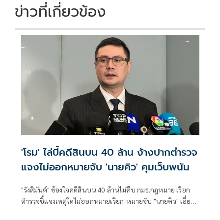
ข่าวที่เกี่ยวข้อง
'โรม' ไล่บี้คดีสินบน 40 ล้าน ง้างปากตำรวจ
แจงไม่ออกหมายจับ 'นายคิว' คุมเว็บพนัน
"รังสิมันต์" ข้องใจคดีสินบน 40 ล้านไม่คืบ กมธ.กฎหมาย เรียก
ตำรวจชี้แจงเหตุใดไม่ออกหมายเรียก-หมายจับ "นายคิว" เอี่ยว
เว็บพนันกว่า 4,000 เว็บ พร้อมตั้ง 2 ปมสงสัย "ไชยชนก" แจ้ง