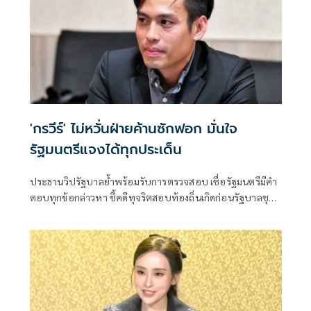
'กรวีร์' ไม่หวั่นฝ่ายค้านซักฟอก มั่นใจ
รัฐมนตรีแจงได้ทุกประเด็น
ประธานวิปรัฐบาลย้ำพร้อมรับการตรวจสอบ เชื่อรัฐมนตรีมีคำ
ตอบทุกข้อกล่าวหา ชี้คดีทุจริตสอบท้องถิ่นเกิดก่อนรัฐบาลชุด
ปัจจุบันเข้าบริหารประเทศ พร้อมยืนยันไม่เกี่ยวข้องกับนายก
รัฐมนตรีและรัฐมนตรีพรรคภูมิใจไทย