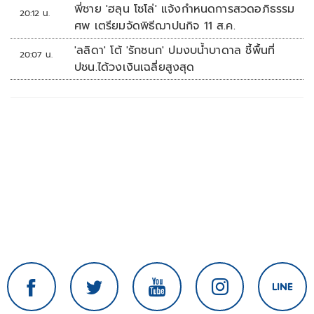
พี่ชาย 'ฮลุน โซโล่' แจ้งกำหนดการสวดอภิธรรม
20:12 น.
ศพ เตรียมจัดพิธีฌาปนกิจ 11 ส.ค.
'ลลิดา' โต้ 'รักชนก' ปมงบน้ำบาดาล ชี้พื้นที่
20:07 น.
ปชน.ได้วงเงินเฉลี่ยสูงสุด