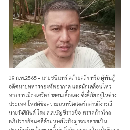
19 ก.พ.2565 - นายชนินทร์ คล้ายคลึง หรือ ผู้พันสู้
อดีตนายทหารกองทัพอากาศ และนักเคลื่อนไหว
ทางการเมืองเครือข่ายคนเสื้อแดง ซึ่งลี้ภัยอยู่ในต่าง
ประเทศ โพสต์ข้อความบนทวิตเตอร์กล่าวถึงกรณี
นายรังสิมันต์ โรม ส.ส.บัญชีรายชื่อ พรรคก้าวไกล
อภิปรายย้อนคดีค้ามนุษย์โรฮิงญาจนกลายเป็น
ประเด็นร้อนในขณะนี้ ว่า ติ่งส้ม ดราม่า โหนโรฮิงญา