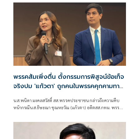
ความเท็จ หรือเจ้าหน้าที่ละเว้นปฏิบัติหน้าที่
พรรคส้มเพิ่งตื่น ตั้งกรรมการพิสูจน์ข้อเท็จ
จริงปม 'แก้วตา' ถูกคนในพรรคคุกคามทาง
เพศ
น.ส.พนิดา มงคลสวัสดิ์ สส.พรรคประชาชน กล่าวถึงความคืบ
หน้ากรณีน.ส.ธิษะณา ชุณหะวัณ (แก้วตา) อดีตสส.กทม. พรรค
ประชาชน ถูกคุกคามทางเพศ ว่า ได้มีการตั้งคณะกรรมการโดย
ไม่มีผู้ที่มีส่วนเกี่ยวข้องกับสภาชุดที่ผ่านมาขึ้นมา เพื่อเปิดพื้นที่
ให้ผู้เสียหายรู้สึกสบายใจที่สุด วางใจที่สุด และปลอดภัยที่สุด