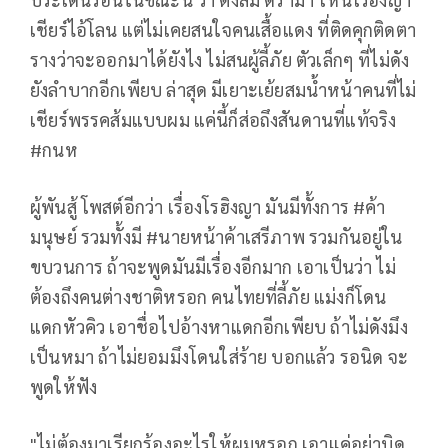
เชียร์ไอ้โลน แต่ไม่เคยสนใจคนเสื้อแดง ที่ติดคุกติดตา
รางว่าจะออกมาได้ยังไง ไม่สนผู้ลี้ภัย ตัวเล็กๆ ที่ไม่ดัง
ยังลำบากอีกเพียบ ล่าสุด มีเยาะเย้ยสมน้ำหน้าคนที่ไม่
เชียร์พรรคส้มแบบผม แค่นี้ก็ส่อถึงสันดานที่แท้จริง
#กนห
ผู้พันสู้ โพสต์อีกว่า เรื่องโรฮิงญา มันมีทั้งการ #ค้า
มนุษย์ รวมทั้งมี #นายหน้าค้าเสรีภาพ รวมกันอยู่ใน
ขบวนการ ถ้าจะพูดมันมีเรื่องอีกมาก เอาเป็นว่า ไม่
ต้องถึงคนต่างชาติหรอก คนไทยที่ลี้ภัย แม่งก็โดน
แดกหัวคิว เอาชื่อไปอ้างหาแดกอีกเพียบ ถ้าไม่ดังมึง
เป็นหมา ถ้าไม่ยอมมึงโดนใส่ร้าย บอกแล้ว รอนิด จะ
พูดให้ฟัง
"ไม่ต้องมาเรียกร้องอะไรให้ผมหรอก เอาแค่อย่าบิด