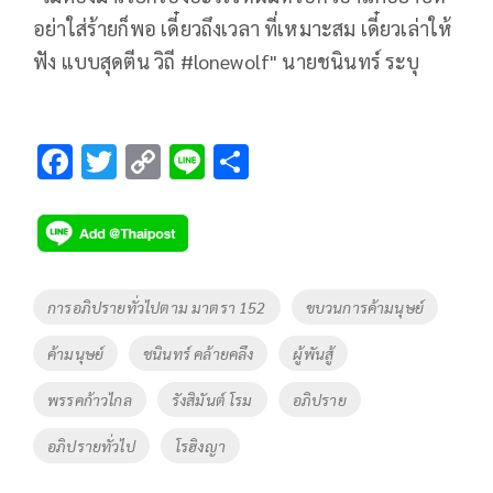
อย่าใส่ร้ายก็พอ เดี๋ยวถึงเวลา ที่เหมาะสม เดี๋ยวเล่าให้
ฟัง แบบสุดตีน วิถี #lonewolf" นายชนินทร์ ระบุ
F
T
C
Li
S
ac
wi
o
n
h
e
tt
p
e
ar
b
er
y
e
o
Li
Tags
การอภิปรายทั่วไปตาม มาตรา 152
ขบวนการค้ามนุษย์
o
n
ค้ามนุษย์
ชนินทร์ คล้ายคลึง
ผู้พันสู้
k
k
พรรคก้าวไกล
รังสิมันต์ โรม
อภิปราย
อภิปรายทั่วไป
โรฮิงญา