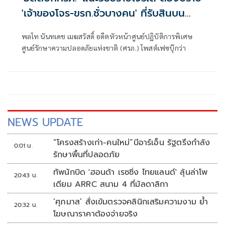
'เจ้าของโจร-ขรก.ชั่วบางคน' ที่รับสินบน
เจ้าของโจร
พลโท นันทเดช เมฆสวัสดิ์ อดีตหัวหน้าศูนย์ปฏิบัติการพิเศษ
ศูนย์รักษาความปลอดภัยแห่งชาติ (ศรภ.) โพสต์เฟซบุ๊กว่า
NEWS UPDATE
“โครงสร้างเก่า-คนใหม่”บีอาร์เอ็น รัฐตรึงกำลัง
0:01 น.
รักษาพื้นที่ปลอดภัย
ทัพนักบิด 'ฮอนด้า เรซซิ่ง ไทยแลนด์' ลุ้นล่าโพ
20:43 น.
เดียม ARRC สนาม 4 ที่มัลดาลิกา
‘ศุภมาส’ สั่งเข้มตรวจคลินิกเสริมความงาม ย้ำ
20:32 น.
โฆษณาราคาต้องจ่ายจริง