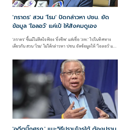
'ภราดร' สวน 'โรม' ปัดกล่าวหา ปชน. ยัด
ข้อมูล 'ไอลอว์' แค่เป๋ ให้สังคมดูเอง
'ภราดร' ชี้แม้ไม่ติดใจฟ้อง 'ยิ่งชีพ' แต่เชื่อ 'ภท.' ไปในทิศทาง
เดียวกัน สวน 'โรม' ไม่ได้กล่าวหา ปชน. ยัดข้อมูลให้ 'ไอลอว์' แค่
พักหลังเป๋ ภาคประชาชนไม่ควรเป็นเครื่องมือฝ่ายการเมือง โยน
สังคมดูเอง
'อดีตบิ๊กศรภ.' แนะวิธีปราบโจรใต้ ต้องปราบ