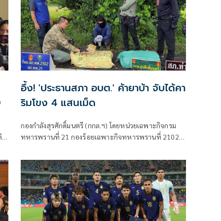
อึ้ง! 'ประธานสภา อบต.' ค้ายาบ้า จับได้คา
0
ริมโขง 4 แสนเม็ด
กองกำลังสุรศักดิ์มนตรี (กกล.ฯ) โดยหน่วยเฉพาะกิจกรม
ดิน
ทหารพรานที่ 21 กองร้อยเฉพาะกิจทหารพรานที่ 2102
(ฉก.ทพ.21 ร้อย.ฉก.ทพ.2102) ต.ไชยบุรี อ.ท่าอุเทน
จ.นครพนม