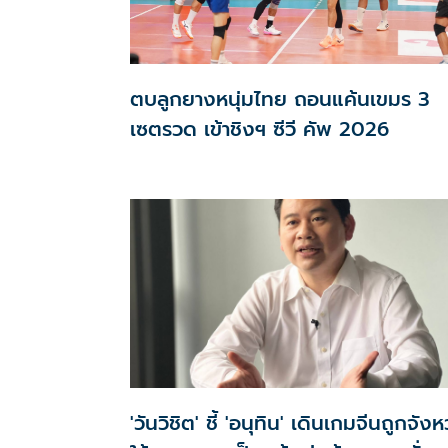
ตบลูกยางหนุ่มไทย ถอนแค้นเขมร 3
เซตรวด เข้าชิงฯ ซีวี คัพ 2026
'วันวิชิต' ชี้ 'อนุทิน' เดินเกมจีนถูกจังห