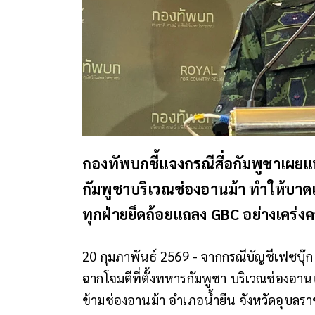
กองทัพบกชี้แจงกรณีสื่อกัมพูชาเผยแ
กัมพูชาบริเวณช่องอานม้า ทำให้บาดเ
ทุกฝ่ายยึดถ้อยแถลง GBC อย่างเคร่งค
20 กุมภาพันธ์ 2569 - จากกรณีบัญชีเฟซบุ๊
ฉากโจมตีที่ตั้งทหารกัมพูชา บริเวณช่องอา
ข้ามช่องอานม้า อำเภอน้ำยืน จังหวัดอุบลรา