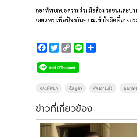
กองทัพบกขอความร่วมมือสื่อมวลชนและปร
เผยแพร่ เพื่อป้องกันความเข้าใจผิดที่อ
F
T
C
Li
S
ac
wi
o
n
h
e
tt
p
e
ar
b
er
y
e
o
Li
Tags
กองทัพบก
กัมพูชา
ช่องอานม้า
ชายแด
o
n
k
k
ข่าวที่เกี่ยวข้อง