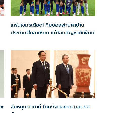
แฟนเขมรเดือด! ทีมบอลพ่ายคาบ้าน
ประเดิมศึกอาเซียน แม้โอนสัญชาติเพียบ
วะ
จีนหนุนทวิภาคี ไทยกังวลข่าว! มอบรถ