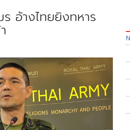
ขมร อ้างไทยยิงทหาร
้า
N