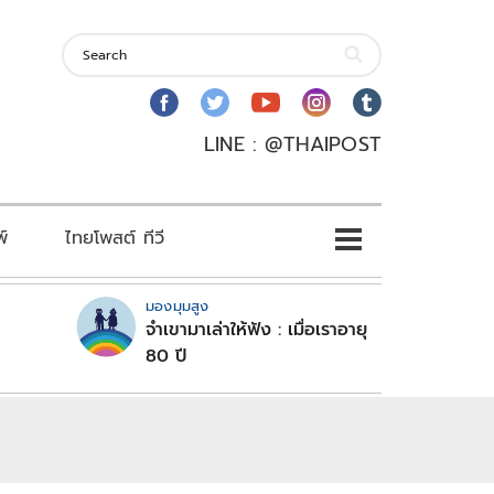
LINE : @THAIPOST
พ์
ไทยโพสต์ ทีวี
มองมุมสูง
จำเขามาเล่าให้ฟัง : เมื่อเราอายุ
80 ปี