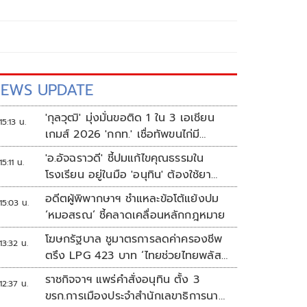
EWS UPDATE
'กุลวุฒิ' มุ่งมั่นขอติด 1 ใน 3 เอเชียน
15:13 น.
เกมส์ 2026 'กกท.' เชื่อทัพขนไก่มี
เหรียญแน่
'อ.อัจฉราวดี' ชี้ปมแก้ไขคุณธรรมใน
15:11 น.
โรงเรียน อยู่ในมือ 'อนุทิน' ต้องใช้ยา
แรงกับ ก.ศึกษา เรื่องปืนแค่ปลายเหตุ
อดีตผู้พิพากษาฯ ชำแหละข้อโต้แย้งปม
15:03 น.
‘หมอสรณ’ ชี้คลาดเคลื่อนหลักกฎหมาย
โฆษกรัฐบาล ชูมาตรการลดค่าครองชีพ
13:32 น.
ตรึง LPG 423 บาท ‘ไทยช่วยไทยพลัส’
ดันเงินหมุนแสนล้าน
ราชกิจจาฯ แพร่คำสั่งอนุทิน ตั้ง 3
12:37 น.
ขรก.การเมืองประจำสำนักเลขาธิการนา