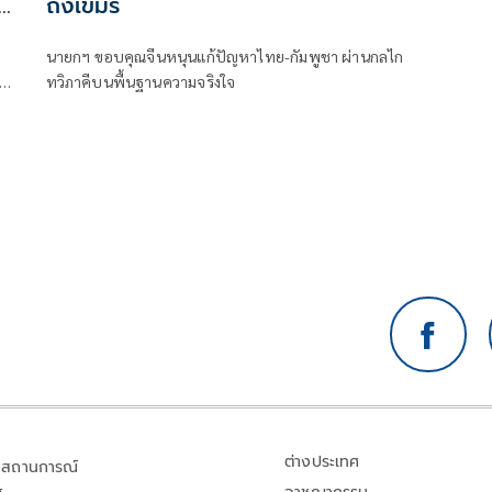
คง
ถังเขมร
นายกฯ ขอบคุณจีนหนุนแก้ปัญหาไทย-กัมพูชา ผ่านกลไก
ชน
ทวิภาคีบนพื้นฐานความจริงใจ
ต่างประเทศ
สถานการณ์