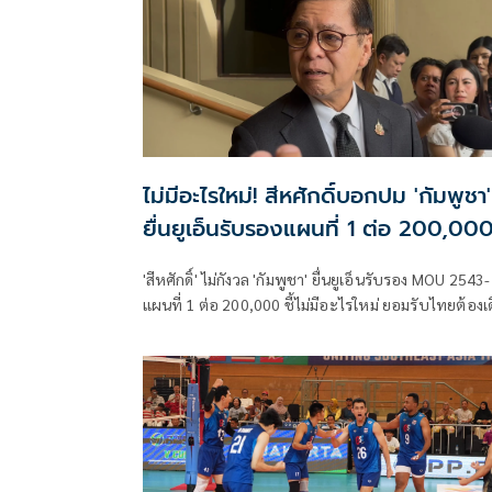
ไม่มีอะไรใหม่! สีหศักดิ์บอกปม 'กัมพูชา'
ยื่นยูเอ็นรับรองแผนที่ 1 ต่อ 200,00
'สีหศักดิ์' ไม่กังวล 'กัมพูชา' ยื่นยูเอ็นรับรอง MOU 2543-
แผนที่ 1 ต่อ 200,000​ ชี้ไม่มีอะไรใหม่ ยอมรับไทยต้องเ
หน้า UNCLOS หลัง 'กัมพูชา' เมินเจรจาทวิภาคี เตือน
กรรมการสิทธิฯระวังตกเป็นเครื่องมือเขมร​