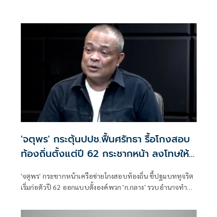
ภูมิภาค
'จตุพร' กระตุ้นปปช.ฟื้นศรัทธา รื้อโกงสอบ
ท้องถิ่นตั้งแต่ปี 62 กระชากหน้า ลงโทษให้
เข็ดหลาบ
'จตุพร' กระชากหน้าเครือข่ายโกงสอบท้องถิ่น ชี้ปฐมบททุจริต
เริ่มก่อตัวปี 62 ออกแบบตั้งองค์พวก 'ก.กลาง' รวบอำนาจทำ
รมต.เป็นฝ่ายเสียงข้างน้อย กระตุ้น ปปช.รื้อตรวจสอบตั้งแต่ปี
62 จับกุมลงโทษให้เข็ดหลาบ