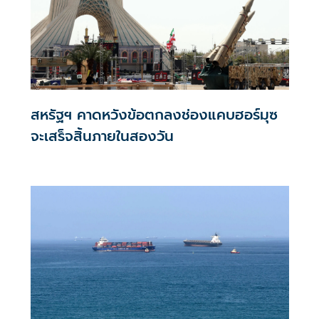
สหรัฐฯ คาดหวังข้อตกลงช่องแคบฮอร์มุซ
จะเสร็จสิ้นภายในสองวัน