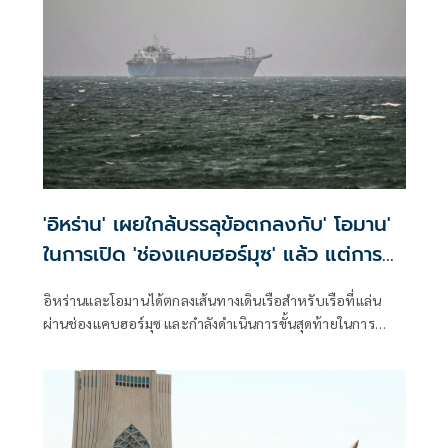
'อิหร่าน' เผยใกล้บรรลุข้อตกลงกับ' โอมาน'
ในการเปิด 'ช่องแคบฮอร์มุซ' แล้ว แต่การ
เปิดขึ้นอยู่กับสหรัฐฯ
อิหร่านและโอมานได้ตกลงเส้นทางเดินเรือสำหรับเรือที่แล่น
ผ่านช่องแคบฮอร์มุซ และกำลังดำเนินการขั้นสุดท้ายในการ
บริหารจัดการเส้นทางเดินเรือยุทธศาสตร์นี้ร่วมกัน เตหะราน
กล่าวเมื่อวันพุธที่ผ่านมา แม้ว่าเหตุการณ์ด้านความมั่นคงล่าสุด
จะเน้นย้ำถึงความเสี่ยงที่ยังคงมีอยู่สำหรับการขนส่งทางเรือใน
ภูมิภาคก็ตาม