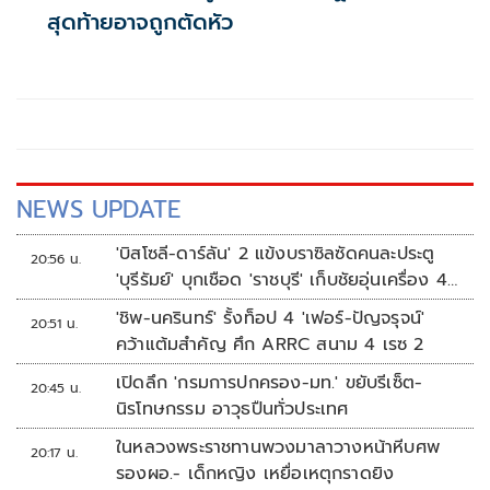
สุดท้ายอาจถูกตัดหัว
NEWS UPDATE
'บิสโซลี-ดาร์ลัน' 2 แข้งบราซิลซัดคนละประตู
20:56 น.
'บุรีรัมย์' บุกเชือด 'ราชบุรี' เก็บชัยอุ่นเครื่อง 4
นัดรวด
'ชิพ-นครินทร์' รั้งท็อป 4 'เฟอร์-ปัญจรุจน์'
20:51 น.
คว้าแต้มสำคัญ ศึก ARRC สนาม 4 เรซ 2
เปิดลึก 'กรมการปกครอง-มท.' ขยับรีเซ็ต-
20:45 น.
นิรโทษกรรม อาวุธปืนทั่วประเทศ
ในหลวงพระราชทานพวงมาลาวางหน้าหีบศพ
20:17 น.
รองผอ.- เด็กหญิง เหยื่อเหตุกราดยิง