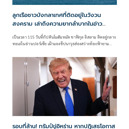
ลูกเรือชาวบังกลาเทศที่ติดอยู่ในวังวน
สงคราม เล่าถึงความยากลำบากในอ่าว
เปอร์เซีย
เป็นเวลา 115 วันที่กัปตันโมฮัมหมัด ชาฟิกุล อิสลาม ติดอยู่กลาง
ทะเลในอ่าวเปอร์เซีย เฝ้ามองขีปนาวุธส่องสว่างท้องฟ้ายาม
ค่ำคืน และต้องปันส่วนอาหารและน้ำให้แก่ลูกเรือของเขา
รอบที่ล้าน! ทรัมป์ขู่อิหร่าน หากปฏิเสธโอกาส