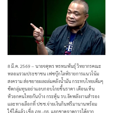
8 มี.ค. 2569 – นายจตุพร พรหมพันธุ์ วิทยากรคณะ
หลอมรวมประชาชน เฟซบุ๊กไลฟ์รายการแนวโน้ม
สงคราม ส่อขยายผลถล่มคลังน้ำมัน กระทบไทยเต็มๆ
ซัดกลุ่มทุนอย่าแอบกอบโกยขึ้นราคา เตือนเห็น
หัวอกคนไทยกันบ้าง กระตุ้น รบ.งัดพลังงานสำรอง
และทางเลือกที่ ปชช.จ่ายเงินกินฟรีมานานพร้อม
ใช้ได้แล้ว เชื่อ ภท.-กธ. แยกขาดจาดการได้ยาก