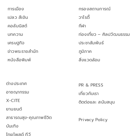
การเมือง
กรองสถานการณ์
เปลว สีเงิน
วาไรตี้
คอลัมนิสต์
กีฬา
บทความ
ท่องเที่ยว – ศิลปวัฒนธรรม
เศรษฐกิจ
ประชาสัมพันธ์
ข่าวพระราชสำนัก
ภูมิภาค
หนังสือพิมพ์
สิ่งแวดล้อม
ต่างประเทศ
PR & PRESS
อาชญากรรม
เกี่ยวกับเรา
X-CITE
ติดต่อและ สนับสนุน
ยานยนต์
สาธารณสุข-คุณภาพชีวิต
Privacy Policy
บันเทิง
ไทยโพสต์ ทีวี