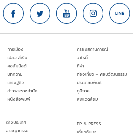
การเมือง
กรองสถานการณ์
เปลว สีเงิน
วาไรตี้
คอลัมนิสต์
กีฬา
บทความ
ท่องเที่ยว – ศิลปวัฒนธรรม
เศรษฐกิจ
ประชาสัมพันธ์
ข่าวพระราชสำนัก
ภูมิภาค
หนังสือพิมพ์
สิ่งแวดล้อม
ต่างประเทศ
PR & PRESS
อาชญากรรม
เกี่ยวกับเรา