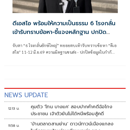
ดีเอสไอ พร้อมให้ความเป็นธรรม 6 โรงกลั่น
เข้ารับทราบข้อหา-ชี้แจงหลักฐาน ปกปิด
ข้อมูลขนส่งน้ำมัน
จับตา “6 โรงกลั่นยักษ์ใหญ่” ทยอยตบเท้ารับทราบข้อหา “ดีเอ
สไอ" 11-12 มิ.ย.69 ความผิดฐานขนส่ง - ปกปิดข้อมูลใบกำกับ
ขนส่งน้ำมันทางเรือ 166 ฉบับ ไม่เป็นไปตามประกาศกรมธุรกิจ
พลังงานกำหนด ส่อเวียนใช้กระทำผิด
NEWS UPDATE
คุมตัว 'โทน บางแค' สอบปากคำคดีฉ้อโกง
12:13 น.
ประชาชน เจ้าตัวยันไม่ได้หนีพร้อมสู้คดี
'บ้านตลาดสามย่าน' ดาวน์ทาวน์เมืองแกลง
11:58 น.