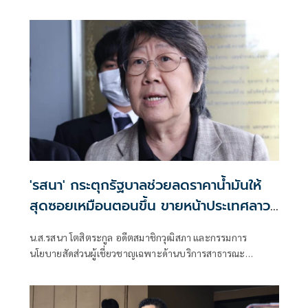
เหมือนไทยที่ต้องจ่ายเข้ากองทุนเพื่อพยุงราคาค่ะแก๊งทวงคืน
พลังงาน
'รสนา' กระตุกรัฐบาลช่วยลดราคาน้ำมันให้
สุดซอยเหมือนตอนขึ้น ขายหน้าประเทศลาว
นำเข้าน้ำมันจากไทย ยังปรับลงทีเดียวเกือบ
น.ส.รสนา โตสิตระกูล อดีตสมาชิกวุฒิสภา และกรรมการ
4 บาท
นโยบายสัดส่วนผู้เชี่ยวชาญเฉพาะด้านบริการสาธารณะ
พลังงานและสิ่งแวดล้อม สภาผู้บริโภค โพสต์ข้อความผ่านเฟ
ซบุ๊ก เรียกร้องให้รัฐบาลเร่งปรับลดราคาน้ำมันขายปลีกภายใน
ประเทศ หลังสถานการณ์ความตึงเครียดในตะวันออกกลางเริ่ม