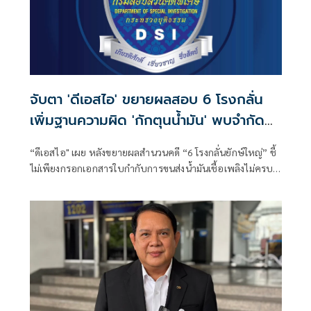
จับตา 'ดีเอสไอ' ขยายผลสอบ 6 โรงกลั่น
เพิ่มฐานความผิด 'กักตุนน้ำมัน' พบจำกัด
โควตาลูกค้าประจำ แต่มีขาจรแทรกผิดปกติ
“ดีเอสไอ" เผย หลังขยายผลสำนวนคดี “6 โรงกลั่นยักษ์ใหญ่” ชี้
ไม่เพียงกรอกเอกสารใบกำกับการขนส่งน้ำมันเชื้อเพลิงไม่ครบ
ตามประกาศกรมธุรกิจกำหนด ซึ่งมีความผิดตาม ”พ.ร.บ.การค้า
น้ำมันเชื้อเพลิง พ.ศ. 2543“ แต่ยังมีพฤติการณ์ ส่อมีความผิด
กักตุนน้ำมันตาม “พ.ร.บ.ด้วยราคาสินค้าและบริการ พ.ศ.
2542” เหตุ หลัง “กบน.“ มีมติขึ้นพรวดน้ำมันทุกชนิด 6 บาทต่อ
ลิตร