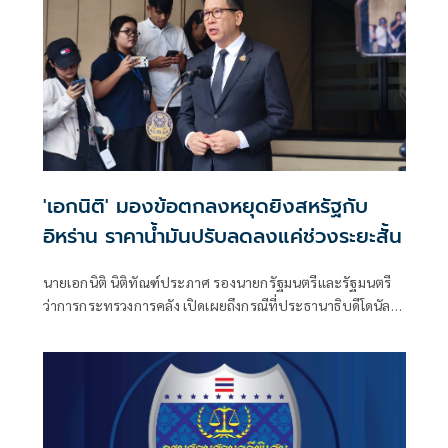
คลี่คลาย และราคาน้ำมันดิบในตลาดโลกปรับตัวลดลง
'เอกนิติ' มองข้อตกลงหยุดยิงสหรัฐกับ
อิหร่าน ราคาน้ำมันปรับลดลงแค่ช่วงระยะสั้น
นายเอกนิติ นิติทัณฑ์ประภาศ รองนายกรัฐมนตรีและรัฐมนตรี
ว่าการกระทรวงการคลัง เปิดเผยถึงกรณีที่ประธานาธิบดีโดนัลด์
ทรัมป์ ผู้นำสหรัฐฯ และประธานาธิบดีมาซูด เปเซชเคียน แห่ง
อิหร่าน ได้ร่วมลงนามในบันทึกความเข้าใจ (MoU) ทางออนไลน์
เมื่อวันพุธ (17 มิ.ย.)