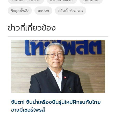
o
n
วิกฤตน้ำมัน
สอบตก
อดีตบิ๊กข่าวกรอง
k
k
ข่าวที่เกี่ยวข้อง
จับตา! จีนนำเครื่องบินรุ่นใหม่ฝึกรบกับไทย
อาจมีเซอร์ไพรส์