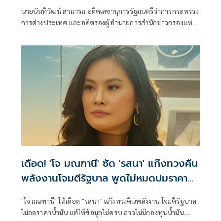
นายนันทิวัฒน์ สามารถ อดีตเลขานุการรัฐมนตรีว่าการกระทรวง
การต่างประเทศ และอดีตรองผู้อำนวยการสำนักข่าวกรองแห่ง
ชาติ โพสต์ข้อความผ่านเฟซบุ๊กในหัวข้อ "สัมพันธ์แนบแน่น"
เดือด! 'โจ มณฑานี' ซัด 'รสนา' แก๊งทวงคืน
พลังงานโจมตีรัฐบาล พูดไม่หมดปมราคา
น้ำมัน
"โจ มณฑานี" โต้เดือด "รสนา" แก๊งทวงคืนพลังงาน โจมตีรัฐบาล
ไม่ลดราคาน้ำมัน แต่ให้ข้อมูลไม่ครบ ลาวไม่มีกองทุนน้ำมัน