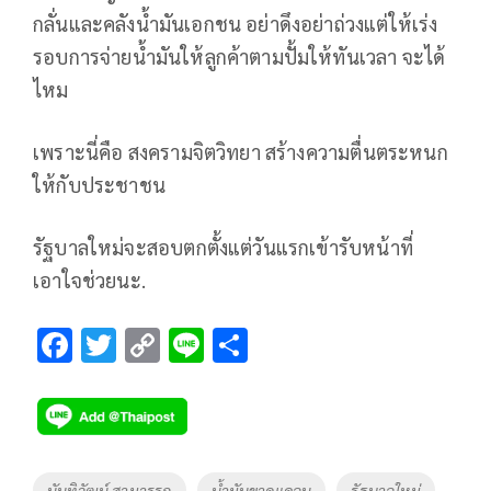
กลั่นและคลังน้ำมันเอกชน​ อย่าดึง​อย่าถ่วงแต่ให้เร่ง
รอบการจ่ายน้ำมันให้ลูกค้าตามปั้มให้ทันเวลา​ จะได้
ไหม​
เพราะนี่คือ​ สงครามจิตวิทยา​ สร้างความตื่นตระหนก
ให้กับประชาชน
รัฐบาลใหม่จะสอบตกตั้งแต่วันแรกเข้ารับหน้าที่​
เอาใจช่วยนะ.
F
T
C
Li
S
ac
wi
o
n
h
e
tt
p
e
ar
b
er
y
e
o
Li
Tags
นันทิวัฒน์ สามารรถ
น้ำมันขาดแคลน
รัฐบาลใหม่