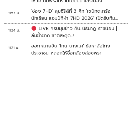
โชว์ความพร้อมร่วมเบียนนาเล่ระยอง
'ช่อง 7HD' ลุยซีรีส์ที่ 3 ศึก 'เซปักตะกร้อ
11:57 น.
นักเรียน แชมป์กีฬา 7HD 2026' เปิดรับทีม
หญิงครั้งแรก
LIVE ครบมุมข่าว กับ..นิธินาฏ ราชนิยม |
11:34 น.
ล่มซ้ำซาก ชาติสะดุด..!
ออกหมายจับ 'โทน บางแค' ข้อหาฉ้อโกง
11:21 น.
ประชาชน หลอกให้ซื้อกล้องส่องพระ