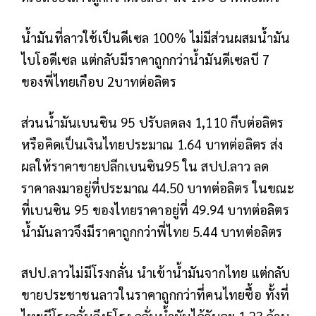
น้ำมันที่ลาวใช้เป็นดีเซล 100% ไม่มีส่วนผสมน้ำมัน
ไบโอดีเซล แต่กลับมีราคาถูกกว่าน้ำมันดีเซลบี 7
ของพี่ไทยเกือบ 2บาทต่อลิตร
ส่วนน้ำมันเบนซิน 95 ปรับลดลง 1,110 กีบต่อลิตร
หรือคิดเป็นเงินไทยประมาณ 1.64 บาทต่อลิตร ส่ง
ผลให้ราคาขายปลีกเบนซิน95 ใน สปป.ลาว ลด
ราคาลงมาอยู่ที่ประมาณ 44.50 บาทต่อลิตร ในขณะ
ที่เบนซิน 95 ของไทยราคาอยู่ที่ 49.94 บาทต่อลิตร
น้ำมันลาวจึงมีราคาถูกกว่าพี่ไทย 5.44 บาทต่อลิตร
สปป.ลาวไม่มีโรงกลั่น นำเข้าน้ำมันจากไทย แต่กลับ
ขายประชาชนลาวในราคาถูกกว่าที่คนไทยซื้อ ทั้งที่
ไทยมีโรงกลั่นถึง5โรง กลั่นน้ำมันได้วันละ 1.23 ล้าน