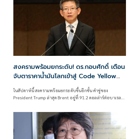
สงครามพร้อมยกระดับ! ดร.กอบศักดิ์ เตือน
จับตาราคาน้ำมันโลกเข้าสู่ Code Yellow
อีกครั้ง
ในสัปดาห์นี้ สงครามพร้อมยกระดับขึ้นอีกขั้น คำขู่ของ
President Trump ล่าสุด Brent อยู่ที่ 91.2 ดอลล่าร์ต่อบาเรล
จากการยิงเรือขนสินค้า เรือบรรทุกน้ำมัน การเริ่มตอบโต้ไปมา
ของ 2 ฝ่าย