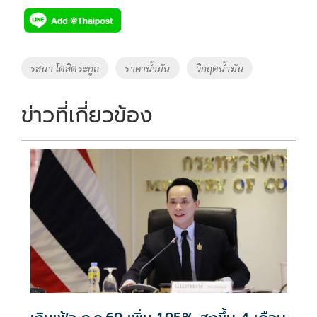
e
tt
p
e
ar
b
er
y
e
o
Li
Tags
รสนา โตสิตระกูล
ราคาน้ำมัน
วิกฤตน้ำมัน
o
n
k
k
ข่าวที่เกี่ยวข้อง