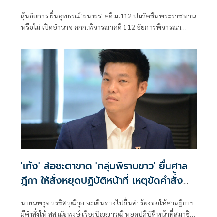
พระราชทาน
ลุ้นอัยการ ยื่นอุทธรณ์ 'ธนาธร' คดี ม.112 ปมวัคซีนพระราชทาน
หรือไม่ เปิดอำนาจ คกก.พิจารณาคดี 112 อัยการพิจารณา
อุทธรณ์ รองโฆษก อสส.เปิดขั้นตอนคดี
'เท้ง' ส่อชะตาขาด 'กลุ่มพิราบขาว' ยื่นศาล
ฎีกา ให้สั่งหยุดปฏิบัติหน้าที่ เหตุขัดคำสั่้ง
ศาล
นายนพรุจ วรชิตวุฒิกุล จะเดินทางไปยื่นคำร้องขอให้ศาลฎีกาฯ
มีคำสั่งให้ สส.ณัฐพงษ์ เรืองปัญญาวุฒิ หยุดปฎิบัติหน้าที่สมาชิก