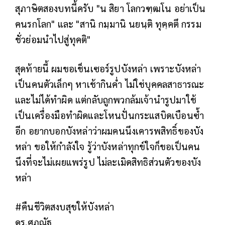
สุภาษิตสองบทนี้ครับ "น สิยา โลกวฑฺฒโน อย่าเป็น
คนรกโลก" และ "สานิ กมฺมานิ นยนฺติ ทุคฺคตึ กรรม
ชั่วย่อมนำไปสู่ทุคติ"
สุดท้ายนี้ ผมขอเช็นเซอร์รูปบังหล่า เพราะบังหล่า
เป็นคนตัวเล็กๆ หาเช้ากินค่ำ ไม่ใช่บุคคลสาธารณะ
และไม่ได้ทำผิด แต่กลับถูกพวกล้มเจ้านำรูปมาใช้
เป็นเครื่องมือทำผิดและโหนปั่นกระแสบิดเบือนซ้ำ
อีก อยากบอกบังหล่าว่าผมคนนึงเคารพสิทธิ์ของบัง
หล่า ขอให้กำลังใจ รู้ว่าบังหล่าทุกข์ใจก็ขอเป็นคน
นึงที่จะไม่เผยแพร่รูป ไม่ละเมิดสิทธิส่วนตัวของบัง
หล่า
#คืนชีวิตสงบสุขให้บังหล่า
ดร.ศุภณัฐ