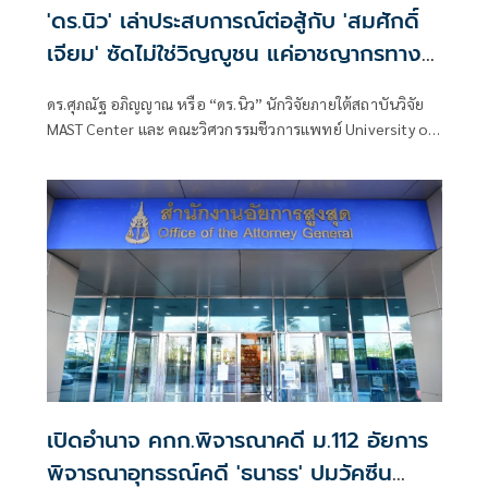
'ดร.นิว' เล่าประสบการณ์ต่อสู้กับ 'สมศักดิ์
เจียม' ซัดไม่ใช่วิญญูชน แค่อาชญากรทาง
วิชาการ
ดร.ศุภณัฐ อภิญญาณ หรือ “ดร.นิว” นักวิจัยภายใต้สถาบันวิจัย
MAST Center และ คณะวิศวกรรมชีวการแพทย์ University of
Arkansas ประเทศสหรัฐอเมริกา โพสต์ข้อความ เรื่อง เล่า
ประสบการณ์ต่อสู้กับสมศักดิ์เจียม มีเนื้อหาดังนี้
เปิดอำนาจ คกก.พิจารณาคดี ม.112 อัยการ
พิจารณาอุทธรณ์คดี 'ธนาธร' ปมวัคซีน