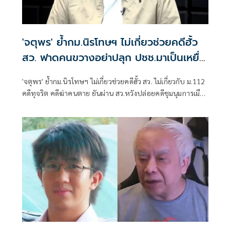
'จตุพร' ย้ำกม.นิรโทษฯ ไม่เกี่ยวช่วยคดีฮั้ว
สว. ฟาดคนขวางอย่าปลุก ปชช.มาเป็นเหยื่อ
อีกเลย
'จตุพร' ย้ำกม.นิรโทษฯ ไม่เกี่ยวช่วยคดีฮั้ว สว. ไม่เกี่ยวกับ ม.112
คดีทุจริต คดีฆ่าคนตาย ยันผ่าน สว.หวังปล่อยคดีชุมนุมการเมือง
48-68 ฟาดคนขวางอย่าปลุก ปชช.มาเป็นเหยื่ออีกเลย