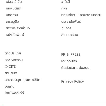
เปลว สีเงิน
วาไรตี้
คอลัมนิสต์
กีฬา
บทความ
ท่องเที่ยว – ศิลปวัฒนธรรม
เศรษฐกิจ
ประชาสัมพันธ์
ข่าวพระราชสำนัก
ภูมิภาค
หนังสือพิมพ์
สิ่งแวดล้อม
ต่างประเทศ
PR & PRESS
อาชญากรรม
เกี่ยวกับเรา
X-CITE
ติดต่อและ สนับสนุน
ยานยนต์
สาธารณสุข-คุณภาพชีวิต
Privacy Policy
บันเทิง
ไทยโพสต์ ทีวี