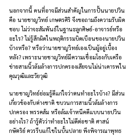
นอกจากนี้ คนที่อาจมีส่วนสำคัญในการปั้นนายปวิน
คือ นายชาญวิทย์ เกษตรศิริ จึงขอถามถึงความรับผิด
ชอบ ไม่ว่าจะสัมพันธ์ในฐานะลูกศิษย์-อาจารย์หรือ
อะไร? ไม่รู้สึกผิดในพฤติกรรมบิดเบือนของนายปวิน
บ้างหรือ? หรือว่านายชาญวิทย์เองเป็นผู้อยู่เบื้อง
หลัง? เพราะนายชาญวิทย์มีความเชื่อมโยงกับเครือ
ข่ายสามนิ้วล้มล้างการปกครองเสียจนไม่น่าเคารพใน
คุณวุฒิและวัยวุฒิ
นายชาญวิทย์ย่อมรู้ดีแก่ใจว่าตนทำอะไรบ้าง? มีส่วน
เกี่ยวข้องกับต่างชาติ ขบวนการสามนิ้วล้มล้างการ
ปกครอง พรรคส้ม หรือล้มเจ้าหนีคดีแบบนายปวิน
อย่างไร? ถ้ารู้ตัวว่าทำอะไรไม่ดีต่อชาติ ศาสน์
กษัตริย์ ควรรีบแก้ไขในบั้นปลาย พึงพิจารณาพุทธ