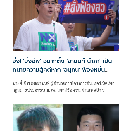
อึ้ง! 'ยิ่งชีพ' อยากตั้ง 'อานนท์ นำภา' เป็น
ทนายความสู้คดีหาก 'อนุทิน' ฟ้องหมิ่น
ประมาท
นายยิ่งชีพ อัชฌานนท์ ผู้อำนวยการโครงการอินเทอร์เน็ตเพื่อ
กฎหมายประชาชน (iLaw) โพสต์ข้อความผ่านเฟซบุ๊ก ว่า