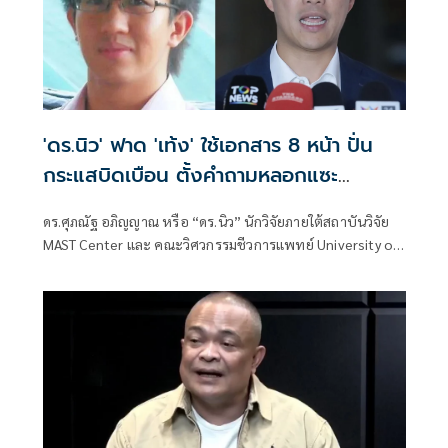
'ดร.นิว' ฟาด 'เท้ง' ใช้เอกสาร 8 หน้า ปั่น
กระแสบิดเบือน ตั้งคำถามหลอกแซะ
สถาบันฯ
ดร.ศุภณัฐ อภิญญาณ หรือ “ดร.นิว” นักวิจัยภายใต้สถาบันวิจัย
MAST Center และ คณะวิศวกรรมชีวการแพทย์ University of
Arkansas ประเทศสหรัฐอเมริกา โพสต์ข้อความ ตอบโต้กรณี
นายณัฐพงษ์ เรืองปัญญาวุฒิ ส.ส.บัญชีรายชื่อ พรรคประชาชน
อภิปรายเกี่ยวกับงบฯหน่วยราชการในพระองค์ ว่า