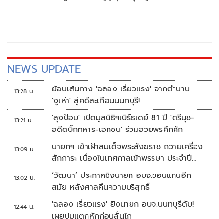
สภาผู้แทนราษฎรในทันที ซึ่งเป็นหนึ่งในคดี 44 อดีต สส.พรรค
ก้าวไกล จากกรณีให้สัมภาษณ์ส่อเซาะกร่อนบ่อนทำลายสถาบัน
อย่างต่อเนื่อง
NEWS UPDATE
ย้อนเส้นทาง 'ฉลอง เรี่ยวแรง' จากตำนาน
13:28 น.
'งูเห่า' สู่คดีสะเทือนนนทบุรี!
'ลุงป้อม' เปิดมูลนิธิฯเบิร์ธเดย์ 81 ปี 'ตรีนุช-
13:21 น.
อดีตบิ๊กทหาร-เอกชน' ร่วมอวยพรคึกคัก
นายกฯ เข้าเฝ้าสมเด็จพระสังฆราช ถวายเครื่อง
13:09 น.
สักการะ เนื่องในเทศกาลเข้าพรรษา ประจำปี
2569
‘วัฒนา’ ประกาศชิงนายก อบจ.ขอนแก่นอีก
13:02 น.
สมัย หลังศาลคืนความบริสุทธิ์
'ฉลอง เรี่ยวแรง' ยิงนายก อบจ.นนทบุรีดับ!
12:44 น.
เผยปมแตกหักก่อนลั่นไก