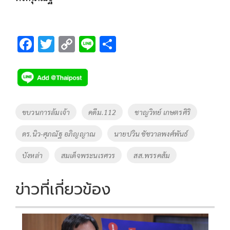
F
T
C
Li
S
ac
wi
o
n
h
e
tt
p
e
ar
b
er
y
e
o
Li
Tags
ขบวนการล้มเจ้า
คดีม.112
ชาญวิทย์ เกษตรศิริ
o
n
ดร.นิว-ศุภณัฐ อภิญญาณ
นายปวิน ชัชวาลพงศ์พันธ์
k
k
บังหล่า
สมเด็จพระนเรศวร
สส.พรรคส้ม
ข่าวที่เกี่ยวข้อง