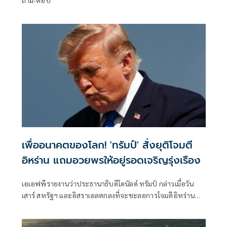
ถาม-ตอบ
เพื่ออนาคตของโลก! 'ทรัมป์' สั่งยุติโจมตี
อิหร่าน แถมอวยพรให้อยู่รอดเจริญรุ่งเรือง
เอเอฟพีรายงานว่าประธานาธิบดีโดนัลด์ ทรัมป์ กล่าวเมื่อวัน
เสาร์ สหรัฐฯ และอิสราเอลตกลงที่จะชะลอการโจมตีอิหร่าน
ครั้งใหม่ โดยมีเงื่อนไขว่าต้องบรรลุข้อตกลงยุติความขัดแย้งที่ยืด
เยื้อมาหลายเดือนโดยเร็ว