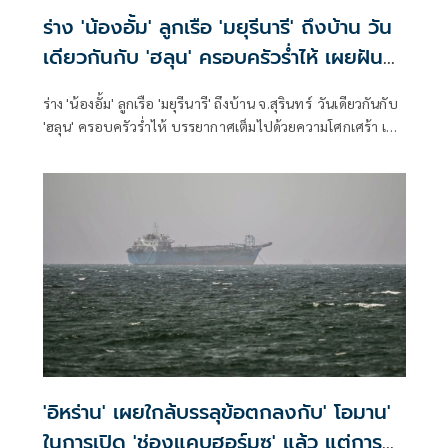
ร่าง 'น้องอั้ม' ลูกเรือ 'มยุรีนารี' ถึงบ้าน วัน
เดียวกันกับ 'ฮลุน' ครอบครัวร่ำไห้ เผยฝัน
อยากเป็นทหารเรือ
ร่าง 'น้องอั้ม' ลูกเรือ 'มยุรีนารี' ถึงบ้าน จ.สุรินทร์ วันเดียวกันกับ
'ฮลุน' ครอบครัวร่ำไห้ บรรยากาศเต็มไปด้วยความโศกเศร้า เผย
ฝันสุดท้ายอยากเป็นทหารเรือ
'อิหร่าน' เผยใกล้บรรลุข้อตกลงกับ' โอมาน'
ในการเปิด 'ช่องแคบฮอร์มุซ' แล้ว แต่การ