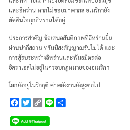
และทหารอเมริกันยังปิดล้อมช่องแคบฮอร์มุช
และอิหร่าน​ หากไม่ชอบมาพากล​ อเมริกายัง
ตัดสินใจบุกอิหร่านได้อยู่
ประการสำคัญ​ ข้อเสนอสันติภาพที่อิหร่านยื่น
ผ่านปากีสถาน​ ทรัมป์ส่งสัญญาณรับไม่ได้​ และ
การสู้รบระหว่างอิหร่านและพันธมิตรต่อ
อิสราเอลไม่อยู่ในกรอบกฎหมายของอเมริกา
โลกยังอยู่ในวิกฤติ​ ค่าพลังงานยังสูงต่อไป
F
T
C
Li
S
ac
wi
o
n
h
e
tt
p
e
ar