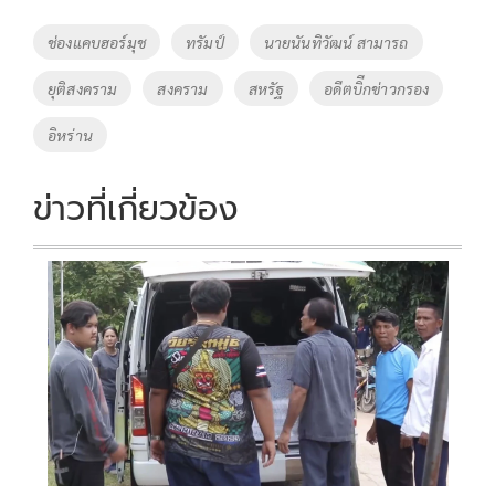
b
er
y
e
o
Li
Tags
ช่องแคบฮอร์มุช
ทรัมป์
นายนันทิวัฒน์ สามารถ
o
n
ยุติสงคราม
สงคราม
สหรัฐ
อดีตบิีกข่าวกรอง
k
k
อิหร่าน
ข่าวที่เกี่ยวข้อง