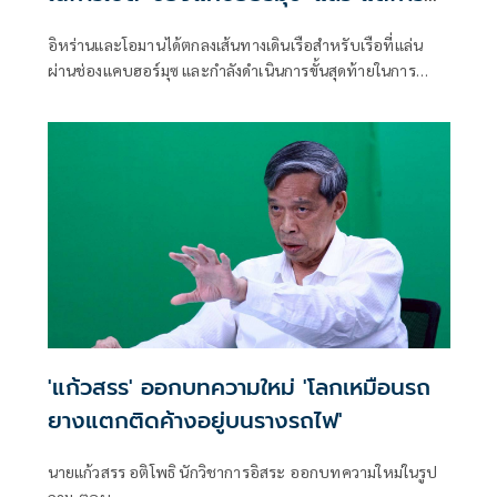
เปิดขึ้นอยู่กับสหรัฐฯ
อิหร่านและโอมานได้ตกลงเส้นทางเดินเรือสำหรับเรือที่แล่น
ผ่านช่องแคบฮอร์มุซ และกำลังดำเนินการขั้นสุดท้ายในการ
บริหารจัดการเส้นทางเดินเรือยุทธศาสตร์นี้ร่วมกัน เตหะราน
กล่าวเมื่อวันพุธที่ผ่านมา แม้ว่าเหตุการณ์ด้านความมั่นคงล่าสุด
จะเน้นย้ำถึงความเสี่ยงที่ยังคงมีอยู่สำหรับการขนส่งทางเรือใน
ภูมิภาคก็ตาม
'แก้วสรร' ออกบทความใหม่ 'โลกเหมือนรถ
ยางแตกติดค้างอยู่บนรางรถไฟ'
นายแก้วสรร อติโพธิ นักวิชาการอิสระ ออกบทความใหม่ในรูป