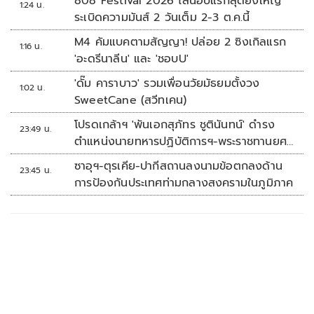
808 Festival 2026 ไลน์อัปแรกสุดยิ่งใหญ่
1:24 น.
ระเบิดความมันส์ 2 วันเต็ม 2-3 ต.ค.นี้
M4 คัมแบคตามสัญญา! ปล่อย 2 ซิงเกิลแรก
1:16 น.
'อะดรีนาลีน' และ 'ชอบU'
'ดั๊ม คาราบาว' รวมเพื่อนวัยมัธยมตั้งวง
1:02 น.
SweetCane (สวีทเคน)
โปรดเกล้าฯ 'พันเอกสุภัทร ชูตินันทน์' ดำรง
23:49 น.
ตำแหน่งนายทหารปฏิบัติการฯ-พระราชทานยศ
'พลตรี'
ซาอุฯ-ตุรเคีย-ปากีสถานลงนามข้อตกลงด้าน
23:45 น.
การป้องกันประเทศท่ามกลางสงครามในภูมิภาค