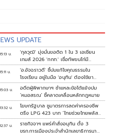
EWS UPDATE
'กุลวุฒิ' มุ่งมั่นขอติด 1 ใน 3 เอเชียน
15:13 น.
เกมส์ 2026 'กกท.' เชื่อทัพขนไก่มี
เหรียญแน่
'อ.อัจฉราวดี' ชี้ปมแก้ไขคุณธรรมใน
15:11 น.
โรงเรียน อยู่ในมือ 'อนุทิน' ต้องใช้ยา
แรงกับ ก.ศึกษา เรื่องปืนแค่ปลายเหตุ
อดีตผู้พิพากษาฯ ชำแหละข้อโต้แย้งปม
15:03 น.
‘หมอสรณ’ ชี้คลาดเคลื่อนหลักกฎหมาย
โฆษกรัฐบาล ชูมาตรการลดค่าครองชีพ
13:32 น.
ตรึง LPG 423 บาท ‘ไทยช่วยไทยพลัส’
ดันเงินหมุนแสนล้าน
ราชกิจจาฯ แพร่คำสั่งอนุทิน ตั้ง 3
12:37 น.
ขรก.การเมืองประจำสำนักเลขาธิการนา