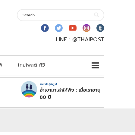
LINE : @THAIPOST
พ์
ไทยโพสต์ ทีวี
มองมุมสูง
จำเขามาเล่าให้ฟัง : เมื่อเราอายุ
80 ปี