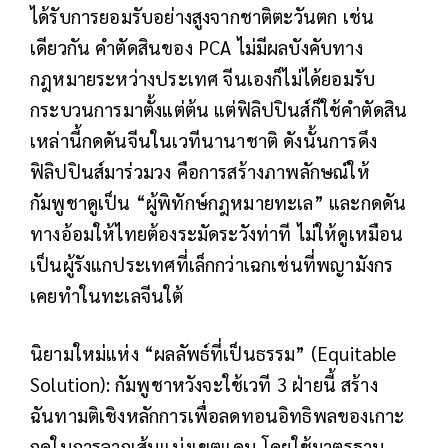
ได้รับการยอมรับอย่างสูงจากชาติตะวันตก เช่น
เดียวกัน คำตัดสินของ PCA ไม่มีผลบังคับทาง
กฎหมายระหว่างประเทศ จีนเองก็ไม่ได้ยอมรับ
กระบวนการมาตั้งแต่ต้น แต่ฟิลิปปินส์ก็ใช้คำตัดสิน
เหล่านี้กดดันจีนในเวทีนานาชาติ ดังนั้นการดึง
ฟิลิปปินส์มาร่วมวง คือการสร้างภาพลักษณ์ให้
กัมพูชาดูเป็น “ผู้พิทักษ์กฎหมายทะเล” และกดดัน
ทางอ้อมให้ไทยต้องระมัดระวังท่าที ไม่ให้ดูเหมือน
เป็นผู้รังแกประเทศที่เล็กกว่าเฉกเช่นที่พญามังกร
เคยทำในทะเลจีนใต้
นิยามใหม่แห่ง “ผลลัพธ์ที่เป็นธรรม” (Equitable
Solution): กัมพูชาหวังจะใช้เวที 3 ฝ่ายนี้ สร้าง
ฉันทามติเชิงหลักการเพื่อลดทอนอิทธิพลของเกาะ
กูดในการลากเส้นแบ่งเขตแดน โดยใช้มาตรฐาน