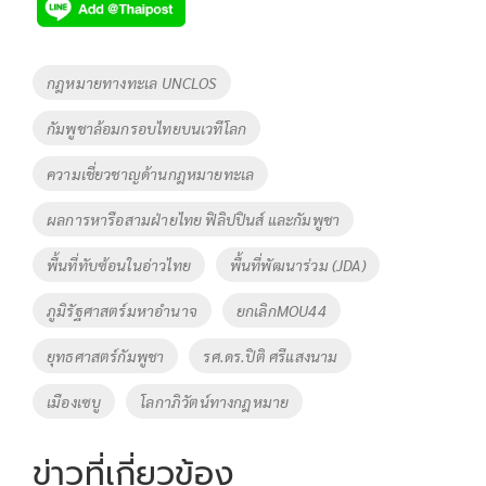
e
tt
p
e
ar
b
er
y
e
o
Li
Tags
กฎหมายทางทะเล​ UNCLOS
o
n
กัมพูชาล้อมกรอบไทยบนเวทีโลก
k
k
ความเชี่ยวชาญด้านกฎหมายทะเล
ผลการหารือสามฝ่ายไทย ฟิลิปปินส์ และกัมพูชา
พื้นที่ทับซ้อนในอ่าวไทย
พื้นที่พัฒนาร่วม (JDA)
ภูมิรัฐศาสตร์มหาอำนาจ
ยกเลิกMOU44
ยุทธศาสตร์กัมพูชา
รศ.ดร.ปิติ ศรีแสงนาม
เมืองเซบู
โลกาภิวัตน์ทางกฎหมาย
ข่าวที่เกี่ยวข้อง