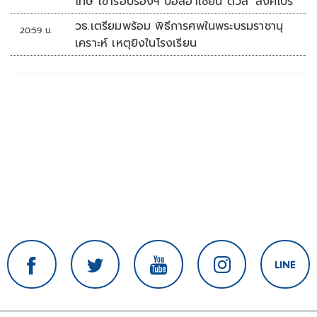
โทษ เข้ารอบรองฯ บอลอาเซียน ดวล 'สิงคโปร์'
วธ.เตรียมพร้อม พิธีการศพในพระบรมราชานุ
20:59 น.
เคราะห์ เหตุยิงในโรงเรียน