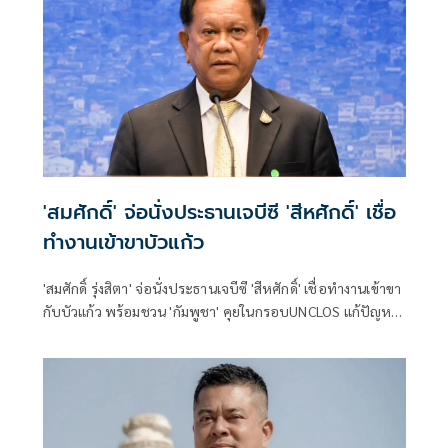
'สมศักดิ์' จ่อนั่งประธานเจบีซี 'สีหศักดิ์' เชื่อ
ทำงานเข้าขาบัวแก้ว
'สมศักดิ์ รุ่งสิตา' จ่อนั่งประธานเจบีซี 'สีหศักดิ์' เชื่อทำงานเข้าขา
กับบัวแก้ว พร้อมชวน 'กัมพูชา' คุยในกรอบUNCLOS แก้ปัญหา
ก่อนตั้งเป้า เข้ากลไกประนีประนอมภาคบังคับ ชี้ผลการเจรจา
ไร้ผลผูกพันกม.