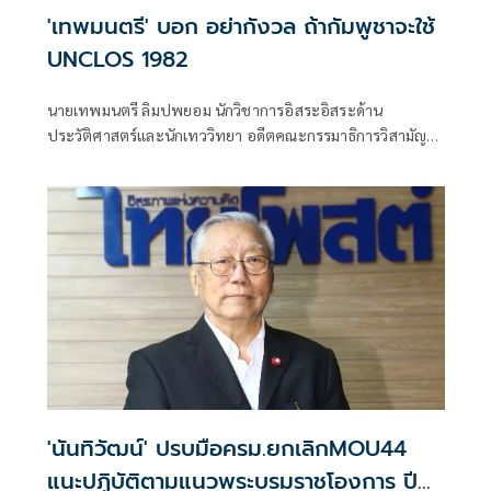
'เทพมนตรี' บอก อย่ากังวล ถ้ากัมพูชาจะใช้
UNCLOS 1982
นายเทพมนตรี ลิมปพยอม นักวิชาการอิสระอิสระด้าน
ประวัติศาสตร์และนักเทววิทยา อดีตคณะกรรมาธิการวิสามัญ
ศึกษาข้อดี-ข้อเสียการยกเลิก MOU 2544 (และ 2543) สภาผู้
แทนราษฎร โพสต์เฟซบุ๊กกรณีครม.ยกเลิก MOU 44 แล้วใช้
อนุสัญญาสหประชาชาติว่าด้วยกฎหมายทางทะเล (UNCLOS)
ว่า ·
'นันทิวัฒน์' ปรบมือครม.ยกเลิกMOU44
แนะปฏิบัติตามแนวพระบรมราชโองการ ปี