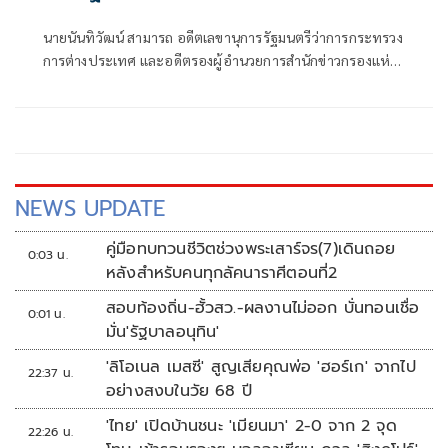
16
นายนันทิวัฒน์ สามารถ อดีตเลขานุการรัฐมนตรีว่าการกระทรวง
การต่างประเทศ และอดีตรองผู้อำนวยการสำนักข่าวกรองแห่ง
ชาติ โพสต์ข้อความผ่านเฟซบุ๊ก ว่า
NEWS UPDATE
คู่มือทบทวนชีวิตช่วงพระเสาร์จร(7)เดินถอย
0:03 น.
หลังสำหรับคนทุกลัคนาราศีตอนที่2
สอบท้องถิ่น-ฮั้วสว.-ผลงานไม่ออก บั่นทอนเชื่อ
0:01 น.
มั่น'รัฐบาลอนุทิน'
'ลิโอเนล เมสซี' สูญเสียคุณพ่อ 'ฮอร์เก' จากไป
22:37 น.
อย่างสงบในวัย 68 ปี
'ไทย' เปิดบ้านชนะ 'เมียนมา' 2-0 จาก 2 จุด
22:26 น.