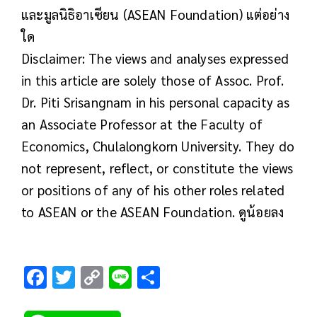
และมูลนิธิอาเซียน (ASEAN Foundation) แต่อย่าง
ใด
Disclaimer: The views and analyses expressed
in this article are solely those of Assoc. Prof.
Dr. Piti Srisangnam in his personal capacity as
an Associate Professor at the Faculty of
Economics, Chulalongkorn University. They do
not represent, reflect, or constitute the views
or positions of any of his other roles related
to ASEAN or the ASEAN Foundation. ดูน้อยลง
F
T
C
Li
S
ac
wi
o
n
h