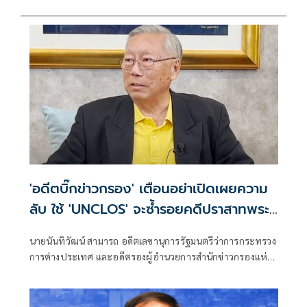
'อดีตบิ๊กข่าวกรอง' เตือนอย่าเปิดเผยความ
ลับ ใช้ 'UNCLOS' จะซ้ำรอยคดีปราสาทพระ
วิหาร
นายนันทิวัฒน์ สามารถ อดีตเลขานุการรัฐมนตรีว่าการกระทรวง
การต่างประเทศ และอดีตรองผู้อำนวยการสำนักข่าวกรองแห่ง
ชาติ โพสต์เฟซบุ๊ก ว่า