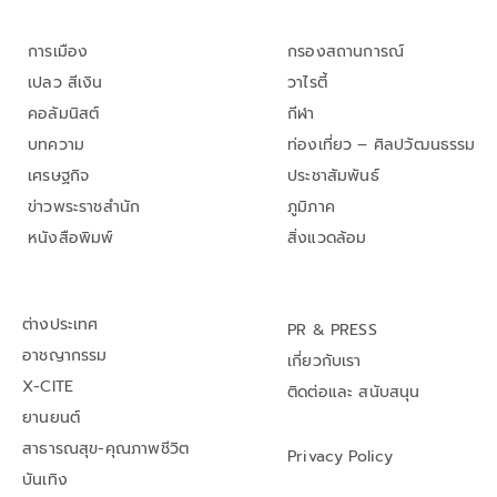
การเมือง
กรองสถานการณ์
เปลว สีเงิน
วาไรตี้
คอลัมนิสต์
กีฬา
บทความ
ท่องเที่ยว – ศิลปวัฒนธรรม
เศรษฐกิจ
ประชาสัมพันธ์
ข่าวพระราชสำนัก
ภูมิภาค
หนังสือพิมพ์
สิ่งแวดล้อม
ต่างประเทศ
PR & PRESS
อาชญากรรม
เกี่ยวกับเรา
X-CITE
ติดต่อและ สนับสนุน
ยานยนต์
สาธารณสุข-คุณภาพชีวิต
Privacy Policy
บันเทิง