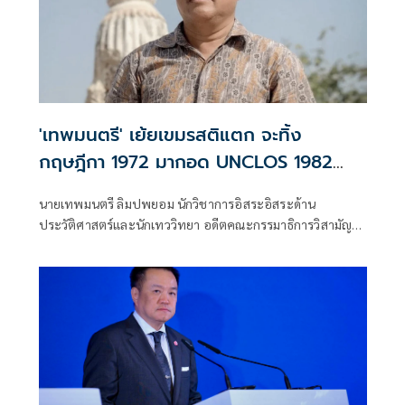
'เทพมนตรี' เย้ยเขมรสติแตก จะทิ้ง
กฤษฎีกา 1972 มากอด UNCLOS 1982
หรือจะเอาทั้งคู่
นายเทพมนตรี ลิมปพยอม นักวิชาการอิสระอิสระด้าน
ประวัติศาสตร์และนักเทววิทยา อดีตคณะกรรมาธิการวิสามัญ
ศึกษาข้อดี-ข้อเสียการยกเลิก MOU 2544 (และ 2543) สภาผู้
แทนราษฎร โพสต์เฟซบุ๊ก ว่า เขมรสติแตก