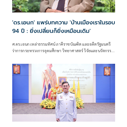
'ดร.เอนก' แพร่บทความ 'บ้านเมืองเราในรอบ​
94 ปี : ยิ่งเปลี่ยนก็ยิ่งเหมือนเดิม'
ศ.ดร.เอนก เหล่าธรรมทัศน์ ภาคีราชบัณฑิต และอดีตรัฐมนตรี
ว่าการกระทรวงการอุดมศึกษา วิทยาศาสตร์ วิจัยและนวัตกรรม
เผยแพร่บทความเรื่อง "บ้านเมืองเราในรอบ​ 94 ปี : ยิ่งเปลี่ยนก็
ยิ่งเหมือนเดิม" มีเนื้อหาดังนี้