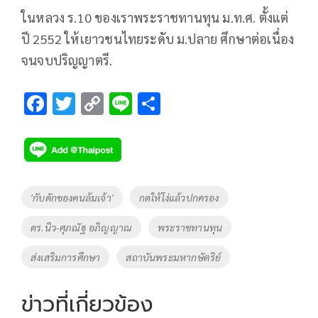
ในหลวง ร.10 ของเราพระราชทานทุน ม.ท.ศ. ตั้งแต่
ปี 2552 ให้เยาวชนไทยระดับ ม.ปลาย ศึกษาต่อเนื่อง
จนจบปริญญาตรี.
F
T
C
Li
S
ac
wi
o
n
h
e
tt
p
e
ar
b
er
y
e
o
Li
Tags
'กับดักของคนล้มเจ้า'
กดให้โง่แล้วปกครอง
o
n
ดร.นิว-ศุภณัฐ อภิญญาณ
พระราชทานทุน
k
k
ส่งเสริมการศึกษา
สถาบันพระมหากษัตริย์
ข่าวที่เกี่ยวข้อง