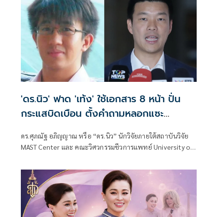
'ดร.นิว' ฟาด 'เท้ง' ใช้เอกสาร 8 หน้า ปั่น
กระแสบิดเบือน ตั้งคำถามหลอกแซะ
สถาบันฯ
ดร.ศุภณัฐ อภิญญาณ หรือ “ดร.นิว” นักวิจัยภายใต้สถาบันวิจัย
MAST Center และ คณะวิศวกรรมชีวการแพทย์ University of
Arkansas ประเทศสหรัฐอเมริกา โพสต์ข้อความ ตอบโต้กรณี
นายณัฐพงษ์ เรืองปัญญาวุฒิ ส.ส.บัญชีรายชื่อ พรรคประชาชน
อภิปรายเกี่ยวกับงบฯหน่วยราชการในพระองค์ ว่า