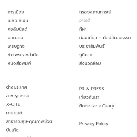
การเมือง
กรองสถานการณ์
เปลว สีเงิน
วาไรตี้
คอลัมนิสต์
กีฬา
บทความ
ท่องเที่ยว – ศิลปวัฒนธรรม
เศรษฐกิจ
ประชาสัมพันธ์
ข่าวพระราชสำนัก
ภูมิภาค
หนังสือพิมพ์
สิ่งแวดล้อม
ต่างประเทศ
PR & PRESS
อาชญากรรม
เกี่ยวกับเรา
X-CITE
ติดต่อและ สนับสนุน
ยานยนต์
สาธารณสุข-คุณภาพชีวิต
Privacy Policy
บันเทิง