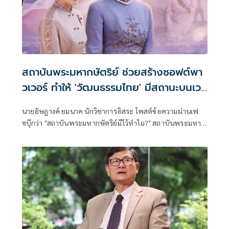
สถาบันพระมหากษัตริย์ ช่วยสร้างซอฟต์พา
วเวอร์ ทำให้ 'วัฒนธรรมไทย' มีสถานะบนเวที
โลก
นายอัษฎางค์ ยมนาค นักวิชาการอิสระ โพสต์ข้อความผ่านเฟ
ซบุ๊กว่า "สถาบันพระมหากษัตริย์มีไว้ทำไม?" สถาบันพระมหา
กษัตริย์ช่วยสร้าง Soft power ในแบบที่ทำให้วัฒนธรรมไทยมี
สถานะบนเวทีโลก