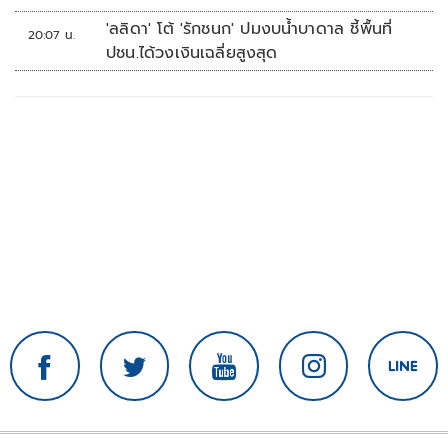
'ลลิดา' โต้ 'รักชนก' ปมงบน้ำบาดาล ชี้พื้นที่
20:07 น.
ปชน.ได้วงเงินเฉลี่ยสูงสุด