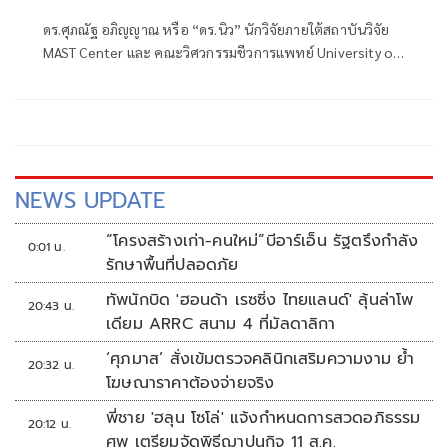
วิชาการ
ดร.ศุภณัฐ อภิญญาณ หรือ “ดร.นิว” นักวิจัยภายใต้สถาบันวิจัย
MAST Center และ คณะวิศวกรรมชีวการแพทย์ University of
Arkansas ประเทศสหรัฐอเมริกา โพสต์ข้อความ เรื่อง เล่า
ประสบการณ์ต่อสู้กับสมศักดิ์เจียม มีเนื้อหาดังนี้
NEWS UPDATE
“โครงสร้างเก่า-คนใหม่”บีอาร์เอ็น รัฐตรึงกำลัง
0:01 น.
รักษาพื้นที่ปลอดภัย
ทัพนักบิด 'ฮอนด้า เรซซิ่ง ไทยแลนด์' ลุ้นล่าโพ
20:43 น.
เดียม ARRC สนาม 4 ที่มัลดาลิกา
‘ศุภมาส’ สั่งเข้มตรวจคลินิกเสริมความงาม ย้ำ
20:32 น.
โฆษณาราคาต้องจ่ายจริง
พี่ชาย 'ฮลุน โซโล่' แจ้งกำหนดการสวดอภิธรรม
20:12 น.
ศพ เตรียมจัดพิธีฌาปนกิจ 11 ส.ค.