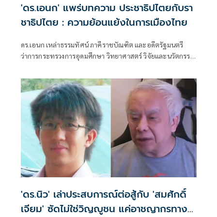
'ดร.เอนก' แพร่บทความ ประชาธิปไตยกับรา
ชาธิปไตย : ความย้อนแย้งในการเมืองไทย
ดร.เอนก เหล่าธรรมทัศน์ ภาคีราชบัณฑิต และอดีตรัฐมนตรี
ว่าการกระทรวงการอุดมศึกษา วิทยาศาสตร์ วิจัยและนวัตกรรม
(อว.) เผยแพร่ บทความเรื่อง ประชาธิปไตยกับราชาธิปไตย:
ความย้อนแย้งในการเมืองไทย มีเนื้อหาดังนี้
'ดร.นิว' เล่าประสบการณ์ต่อสู้กับ 'สมศักดิ์
เจียม' ซัดไม่ใช่วิญญูชน แค่อาชญากรทาง