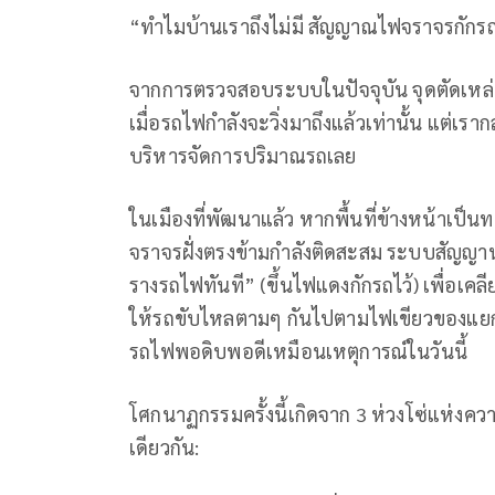
“ทำไมบ้านเราถึงไม่มี สัญญาณไฟจราจรกักรถ ตั
จากการตรวจสอบระบบในปัจจุบัน จุดตัดเหล่านี้
เมื่อรถไฟกำลังจะวิ่งมาถึงแล้วเท่านั้น แต่เ
บริหารจัดการปริมาณรถเลย
ในเมืองที่พัฒนาแล้ว หากพื้นที่ข้างหน้าเป
จราจรฝั่งตรงข้ามกำลังติดสะสม ระบบสัญญานไ
รางรถไฟทันที” (ขึ้นไฟแดงกักรถไว้) เพื่อเคล
ให้รถขับไหลตามๆ กันไปตามไฟเขียวของแยกใ
รถไฟพอดิบพอดีเหมือนเหตุการณ์ในวันนี้
​โศกนาฏกรรมครั้งนี้เกิดจาก 3 ห่วงโซ่แห่งคว
เดียวกัน: