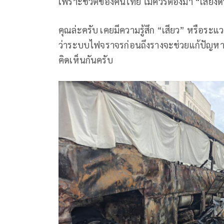
​เพราะชีวิตของคนไทย ไม่ควรต้องมา “เสี่ยงด
คุณล่ะครับ เคยมีความรู้สึก “เสียว” หรือ
ว่าระบบไฟจราจรก่อนถึงรางจะช่วยแก้ปัญหานี้
คิดเห็นกันครับ