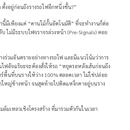
้งอยู่ก่อนถึงรางรถไฟอีกหนึ่งชั้น?”
มีเพียงแค่ “คานไม้กั้นอัตโนมัติ” ที่จะทำงานก็ต่อ
รากลับ ไม่มีระบบไฟจราจรล่วงหน้า (Pre-Signals) คอย
็นทางร่วมอันตรายอย่างทางรถไฟ และมีแนวโน้มว่าการ
ฟอัจฉริยะจะต้องสั่งให้รถ “หยุดรอหลังเส้นก่อนถึง
ียร์พื้นที่บนรางให้ว่าง 100% ตลอดเวลา ไม่ใช่ปล่อย
หญ่ข้างหน้า จนสุดท้ายไปติดแหง็กคาอยู่บนราง
ามล้มเหลวเชิงโครงสร้าง ที่มารวมตัวกันในเวลา