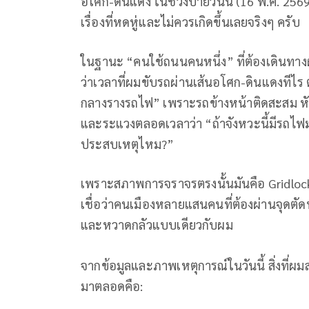
อโศก-ดินแดง ในช่วงบ่ายวันนี้ (16 พ.ค. 2569
เรื่องที่หดหู่และไม่ควรเกิดขึ้นเลยจริงๆ ครับ
ในฐานะ “คนใช้ถนนคนหนึ่ง” ที่ต้องเดินทางผ
ว่าเวลาที่ผมขับรถผ่านเส้นอโศก-ดินแดงทีไร
กลางรางรถไฟ” เพราะรถข้างหน้าติดสะสม หัวใจม
และระแวงตลอดเวลาว่า “ถ้าจังหวะนี้มีรถไฟ
ประสบเหตุไหม?”
เพราะสภาพการจราจรตรงนั้นมันคือ Gridlock 
เชื่อว่าคนเมืองหลายแสนคนที่ต้องผ่านจุดตัด
และหวาดกลัวแบบเดียวกับผม
จากข้อมูลและภาพเหตุการณ์ในวันนี้ สิ่งที่
มาตลอดคือ: