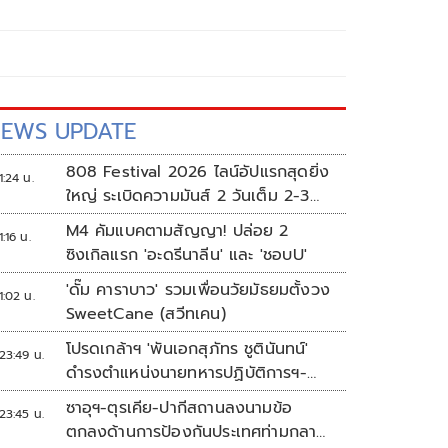
EWS UPDATE
808 Festival 2026 ไลน์อัปแรกสุดยิ่ง
1:24 น.
ใหญ่ ระเบิดความมันส์ 2 วันเต็ม 2-3
ต.ค.นี้
M4 คัมแบคตามสัญญา! ปล่อย 2
1:16 น.
ซิงเกิลแรก 'อะดรีนาลีน' และ 'ชอบU'
'ดั๊ม คาราบาว' รวมเพื่อนวัยมัธยมตั้งวง
1:02 น.
SweetCane (สวีทเคน)
โปรดเกล้าฯ 'พันเอกสุภัทร ชูตินันทน์'
23:49 น.
ดำรงตำแหน่งนายทหารปฏิบัติการฯ-
พระราชทานยศ 'พลตรี'
ซาอุฯ-ตุรเคีย-ปากีสถานลงนามข้อ
23:45 น.
ตกลงด้านการป้องกันประเทศท่ามกลาง