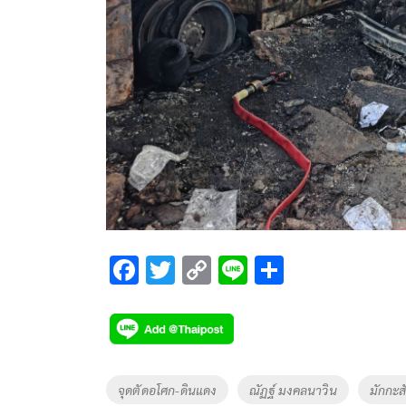
F
T
C
Li
S
ac
wi
o
n
h
e
tt
p
e
ar
b
er
y
e
o
Li
Tags
จุดตัดอโศก-ดินแดง
ณัฏฐ์ มงคลนาวิน
มักกะส