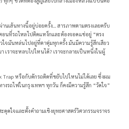
) ทุกๆ ชีวิตที่ต้องสูญเสียไปกลางเมืองหลวงแบบนี้คือ
่านเส้นทางนี้อยู่บ่อยครั้ง… สารภาพตามตรงเลยครับ
 ตอนที่รถไหลไปติดแหง็กและต้องจอดแช่อยู่ “ตรง
ันหล่นไปอยู่ที่ตาตุ่มทุกครั้ง มันมีความรู้สึกเสียว
มา เราจะหลบไปไหนได้? เราจะกลายเป็นหนึ่งในผู้
Trap หรือกับดักรถติดที่ขยับไปไหนไม่ได้เลย ซึ่งผม
ทางรถไฟในกรุงเทพฯ ทุกวัน ก็คงมีความรู้สึก “วัดใจ”
ผมสะดุดใจและตั้งคำถามเชิงยุทธศาสตร์วิศวกรรมจราจร