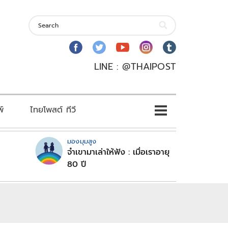
LINE : @THAIPOST
พ์
ไทยโพสต์ ทีวี
มองมุมสูง
จำเขามาเล่าให้ฟัง : เมื่อเราอายุ
80 ปี