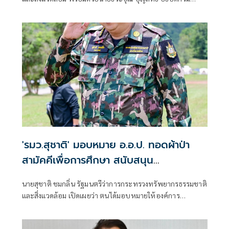
ทรัพยากรน้ำ และคณะผู้บริหารกระทรวงฯ ลงพื้นที่จังหวัด
จันทบุรี เดินหน้าขับเคลื่อนนโยบายรัฐบาลด้านการบริหาร
จัดการน้ำเชิงรุก เร่งเพิ่มน้ำต้นทุนให้ภาคการเกษตร รองรับทั้ง
ฤดูแล้งและฤดูน้ำหลาก
'รมว.สุชาติ' มอบหมาย อ.อ.ป. ทอดผ้าป่า
สามัคคีเพื่อการศึกษา สนับสนุน
คอมพิวเตอร์ 22 เครื่อง เติมโอกาสเด็ก
นายสุชาติ ชมกลิ่น รัฐมนตรีว่าการกระทรวงทรัพยากรธรรมชาติ
โรงเรียนบ้านกิ่วลม จ.เชียงใหม่
และสิ่งแวดล้อม เปิดเผยว่า ตนได้มอบหมายให้องค์การ
อุตสาหกรรมป่าไม้ (อ.อ.ป.) ดำเนินการจัด “พิธีทอดผ้าป่า
สามัคคีเพื่อการศึกษา กระทรวงทรัพยากรธรรมชาติและสิ่ง