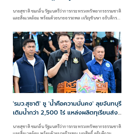
เดินหน้าสร้างสมดุล 'คนอยู่ได้ ช้างอยู่ได้ ป่า
นายสุชาติ ชมกลิ่น รัฐมนตรีว่าการกระทรวงทรัพยากรธรรมชาติ
อยู่รอด'
และสิ่งแวดล้อม พร้อมด้วยนายอรรถพล เจริญชันษา อธิบดีกรม
อุทยานแห่งชาติ สัตว์ป่า และพันธุ์พืช และคณะผู้บริหารกระทร
วงฯ ลงพื้นที่อำเภอสอยดาว จังหวัดจันทบุรี รับฟังปัญหาจาก
ประชาชนโดยตรง
'รมว.สุชาติ' ชู 'น้ำคือความมั่นคง' ลุยจันทบุรี
เติมน้ำกว่า 2,500 ไร่ แหล่งผลิตทุเรียนส่ง
ออกของไทย พร้อมเติมน้ำให้ช้างป่า
นายสุชาติ ชมกลิ่น รัฐมนตรีว่าการกระทรวงทรัพยากรธรรมชาติ
และสิ่งแวดล้อม พร้อมด้วยนายธีระชุณ บุญสิทธิ์ อธิบดีกรม