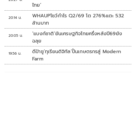
ไทย’
WHAUPโชว์กำไร Q2/69 โต 276%แตะ 532
20:14 น.
ล้านบาท
‘แบงก์ชาติ’ยันเศรษฐกิจไทยครึ่งหลังปี69ยัง
20:05 น.
ฉลุย
ดีป้าชู‘ทุเรียนดิจิทัล’ปั้นเกษตรกรสู่ Modern
19:56 น.
Farm