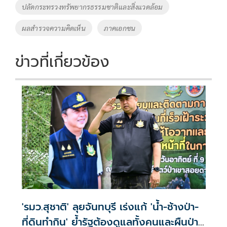
ปลัดกระทรวงทรัพยากรธรรมชาติและสิ่งแวดล้อม
ผลสำรวจความคิดเห็น
ภาคเอกชน
ข่าวที่เกี่ยวข้อง
'รมว.สุชาติ' ลุยจันทบุรี เร่งแก้ 'น้ำ-ช้างป่า-
ที่ดินทำกิน' ย้ำรัฐต้องดูแลทั้งคนและผืนป่า