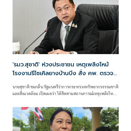
แวดล้อม” ณ โรงเรียนบ้านกิ่วลม ตำบลบ่อหลวง อำเภอฮอด
จังหวัดเชียงใหม่ เพื่อสนับสนุนการศึกษาและเพิ่มโอกาสให้กับ
เด็กและเยาวชนในพื้นที่ โดยสนับสนุนคอมพิวเตอร์ จำนวน 22
เครื่อง สำหรับใช้ในการเรียนการสอนและส่งเสริมทักษะด้าน
เทคโนโลยีสารสนเทศ
'รมว.สุชาติ' ห่วงประชาชน เหตุเพลิงไหม้
โรงงานรีไซเคิลยางบ้านบึง สั่ง คพ. ตรวจ
คุณภาพอากาศเข้ม-แจ้งเตือนประชาชนใกล้
นายสุชาติ ชมกลิ่น รัฐมนตรีว่าการกระทรวงทรัพยากรธรรมชาติ
ชิด
และสิ่งแวดล้อม เปิดเผยว่า ได้ติดตามสถานการณ์เหตุเพลิงไหม้
โรงงานรีไซเคิลยางรถยนต์ บริษัท ซิน อี้ ไท่ อินดัสเตรียล เทรด
จำกัด ตำบลคลองกิ่ว อำเภอบ้านบึง จังหวัดชลบุรี อย่างใกล้ชิด
ด้วยความห่วงใยผลกระทบด้านมลพิษและสุขภาพของ
ประชาชน พร้อมสั่งการให้กรมควบคุมมลพิษ (คพ.) บูรณาการ
หน่วยงานที่เกี่ยวข้อง เร่งสนับสนุนการระงับเหตุ ตรวจสอบ