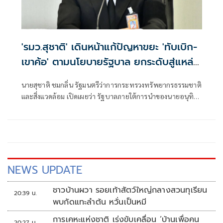
'รมว.สุชาติ' เดินหน้าแก้ปัญหาขยะ 'ทับเบิก-
เขาค้อ' ตามนโยบายรัฐบาล ยกระดับสู่แหล่ง
ท่องเที่ยวคาร์บอนต่ำ สร้างรายได้ควบคู่
นายสุชาติ ชมกลิ่น รัฐมนตรีว่าการกระทรวงทรัพยากรธรรมชาติ
รักษาสิ่งแวดล้อม
และสิ่งแวดล้อม เปิดเผยว่า รัฐบาลภายใต้การนำของนายอนุทิน
ชาญวีรกูล นายกรัฐมนตรี ให้ความสำคัญกับการบริหารจัดการ
ทรัพยากรธรรมชาติและสิ่งแวดล้อมควบคู่กับการพัฒนา
เศรษฐกิจและการท่องเที่ยวอย่างยั่งยืน
NEWS UPDATE
ชาวบ้านผวา รอยเท้าสัตว์ใหญ่กลางสวนทุเรียน
20:39 น.
พบกัดแทะลำต้น หวั่นเป็นหมี
การเคหะแห่งชาติ เร่งขับเคลื่อน ‘บ้านเพื่อคน
20:27 น.