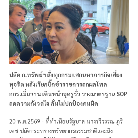
ปลัด ก.ทรัพย์ฯ สั่งทุกกรมแสกนหาภารกิจเสี่ยง
ทุจริต หลังเรียกบิ๊กข้าราชการถกผลโพล
กกร.เมื่อวาน เดินหน้าอุดรูรั่ว วางมาตรฐาน SOP
ลดความกังวลใจ ลั่นไม่ปกป้องคนผิด
20 พ.ค.2569 - ที่ทำเนียบรัฐบาล นางรวีวรรณ ภูริ
เดช ปลัดกระทรวงทรัพยากรธรรมชาติและสิ่ง