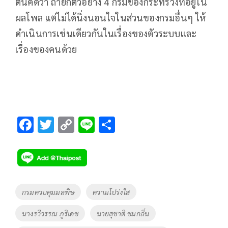
ตนคิดว่า ถ้ายกตัวอย่าง 4 กรมของกระทรวงที่อยู่ใน
ผลโพล แต่ไม่ได้นิ่งนอนใจในส่วนของกรมอื่นๆ ให้
ดำเนินการเช่นเดียวกันในเรื่องของตัวระบบและ
เรื่องของคนด้วย
F
T
C
Li
S
ac
wi
o
n
h
e
tt
p
e
ar
b
er
y
e
o
Li
Tags
กรมควบคุมมลพิษ
ความโปร่งใส
o
n
นางรวีวรรณ ภูริเดช
นายสุชาติ ชมกลิ่น
k
k