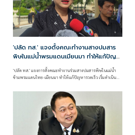
คุณภาพอากาศและสิ่งแวดล้อม รวมถึงแจ้งเตือนประชาชนอย่าง
ต่อเนื่องจนกว่าสถานการณ์จะคลี่คลาย
'ปลัด ทส.' แจงตั้งคณะทำงานสางปมสาร
พิษในแม่น้ำพรมแดนเมียนมา ทำให้แก้ปัญหา
รวดเร็ว
'ปลัด ทส.' แจงการตั้งคณะทำงานร่วมสางปมสารพิษในแม่น้ำ
ข้ามพรมแดนไทย-เมียนมา ทำให้แก้ปัญหารวดเร็ว เริ่มดำเนิน
การ ส.ค.นี้