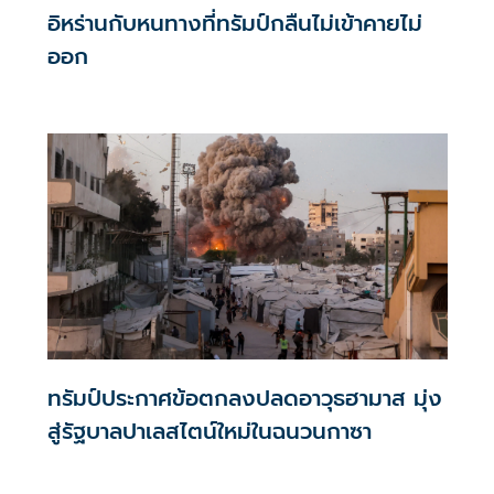
อิหร่านกับหนทางที่ทรัมป์กลืนไม่เข้าคายไม่
ออก
ทรัมป์ประกาศข้อตกลงปลดอาวุธฮามาส มุ่ง
สู่รัฐบาลปาเลสไตน์ใหม่ในฉนวนกาซา