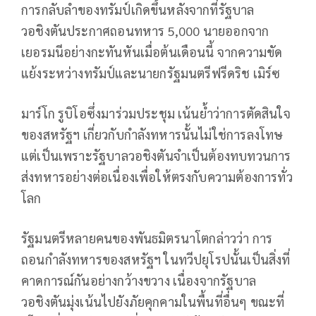
การกลับลำของทรัมป์เกิดขึ้นหลังจากที่รัฐบาล
วอชิงตันประกาศถอนทหาร 5,000 นายออกจาก
เยอรมนีอย่างกะทันหันเมื่อต้นเดือนนี้ จากความขัด
แย้งระหว่างทรัมป์และนายกรัฐมนตรีฟรีดริช เมิร์ซ
มาร์โก รูบิโอซึ่งมาร่วมประชุม เน้นย้ำว่าการตัดสินใจ
ของสหรัฐฯ เกี่ยวกับกำลังทหารนั้นไม่ใช่การลงโทษ
แต่เป็นเพราะรัฐบาลวอชิงตันจำเป็นต้องทบทวนการ
ส่งทหารอย่างต่อเนื่องเพื่อให้ตรงกับความต้องการทั่ว
โลก
รัฐมนตรีหลายคนของพันธมิตรนาโตกล่าวว่า การ
ถอนกำลังทหารของสหรัฐฯ ในทวีปยุโรปนั้นเป็นสิ่งที่
คาดการณ์กันอย่างกว้างขวาง เนื่องจากรัฐบาล
วอชิงตันมุ่งเน้นไปยังภัยคุกคามในพื้นที่อื่นๆ ขณะที่