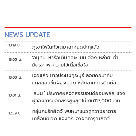
NEWS UPDATE
13:19 น.
ภูเขาไฟในกัวเตมาลาหยุดปะทุแล้ว
'อนุทิน' หารือเต็มคณะ 'มิน อ่อง หล่าย' ย้ำ
13:05 น.
มิตรภาพ-ความไว้เนื้อเชื่อใจ
เจอแล้ว ชาวประมงคุระบุรี ลอยคอมากับ
13:03 น.
แกลลอนขึ้นฝั่งระนอง หลังขาดการติดต่อ
หลายวัน
‘สบน.’ ประกาศผลจัดสรรบอนด์ออมพลัส แจง
13:01 น.
ผู้จองได้รับจัดสรรสูงสุดไม่เกิน117,000บาท
กลุ่มคนรักสัตว์ พบหมาแมวถูกวางยาตาย
12:39 น.
เกลื่อนในวัด แจ้งตร.เอาผิดทารุณสัตว์