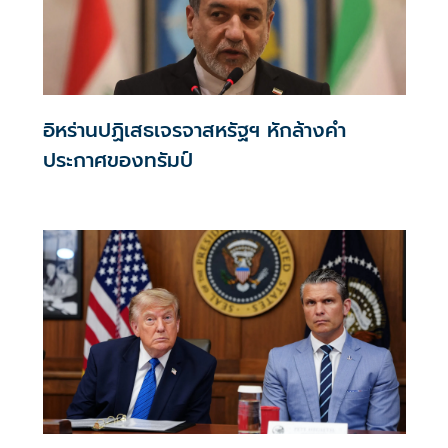
อิหร่านปฏิเสธเจรจาสหรัฐฯ หักล้างคำ
ประกาศของทรัมป์