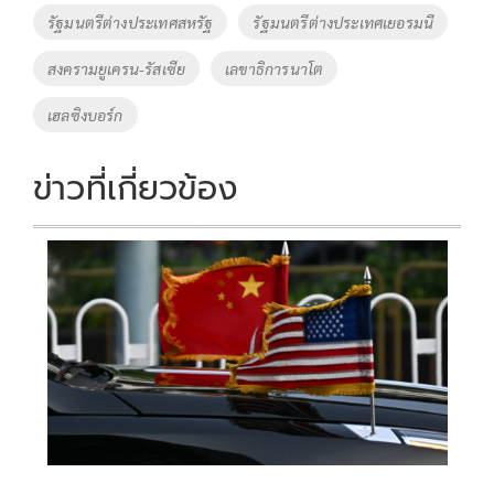
รัฐมนตรีต่างประเทศสหรัฐ
รัฐมนตรีต่างประเทศเยอรมนี
สงครามยูเครน-รัสเซีย
เลขาธิการนาโต
เฮลซิงบอร์ก
ข่าวที่เกี่ยวข้อง