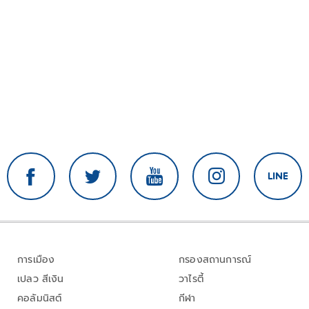
การเมือง
กรองสถานการณ์
เปลว สีเงิน
วาไรตี้
คอลัมนิสต์
กีฬา