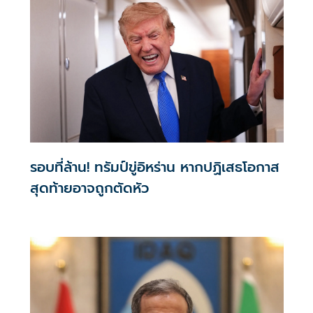
รอบที่ล้าน! ทรัมป์ขู่อิหร่าน หากปฏิเสธโอกาส
สุดท้ายอาจถูกตัดหัว