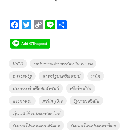
F
T
C
Li
S
ac
wi
o
n
h
e
tt
p
e
ar
b
er
y
e
o
Li
Tags
NATO
งบประมาณด้านการป้องกันประเทศ
o
n
ทหารสหรัฐ
นายกรัฐมนตรีเยอรมนี
นาโต
k
k
ประธานาธิบดีโดนัลด์ ทรัมป์
ฟรีดริช เมิร์ซ
มาร์ก รุตเต
มาร์โก รูบิโอ
รัฐบาลวอชิงตัน
รัฐมนตรีต่างประเทศนอร์เวย์
รัฐมนตรีต่างประเทศฝรั่งเศส
รัฐมนตรีต่างประเทศสวีเดน