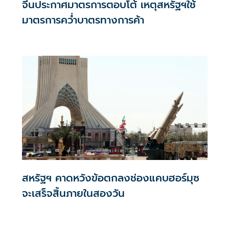
จีนประกาศมาตรการตอบโต้ เหตุสหรัฐฯใช้
มาตรการคว่ำบาตรทางการค้า
สหรัฐฯ คาดหวังข้อตกลงช่องแคบฮอร์มุซ
จะเสร็จสิ้นภายในสองวัน