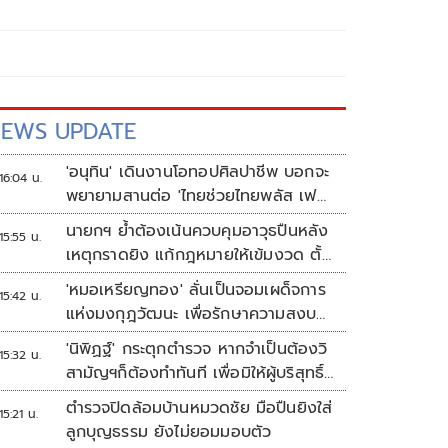
EWS UPDATE
'อนุทิน' เดินงานโอทอปศิลปาชีพ บอกจะ
16:04 น.
พยายามสานต่อ 'ไทยช่วยไทยพลัส เฟส
2'
นายกฯ ย้ำต้องเน้นควบคุมอาวุธปืนหลัง
15:55 น.
เหตุกราดยิง แก้กฎหมายให้เข้มงวด ตั้ง
ด่านตรวจเพิ่ม
'หมอเหรียญทอง' ลั่นเป็นจอมเผด็จการ
15:42 น.
แห่งมงกุฎวัฒนะ เพื่อรักษาความสงบ
ปลอดภัยภายในรพ.
'นิพิฏฐ์' กระตุกตำรวจ หากจำเป็นต้องวิ
15:32 น.
สามัญฯก็ต้องทำทันที เพื่อมิให้ผู้บริสุทธิ์
เสียชีวิตเพิ่ม
ตำรวจปิดล้อมบ้านหมวดชัย มือปืนยิงใส่
15:21 น.
ลูกบุญธรรม ยังไม่ยอมมอบตัว