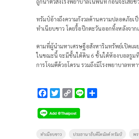
ถูกนำตัวส่งโรงพยาบาลในพื้นที่ ก่อนจะเสียช
ทรัมป์อ้างถึงความกังวลด้านความปลอดภัยเป็
ทำเนียบขาว โดยรื้อปีกตะวันออกทิ้งหลังจากเข้
ตามที่ผู้นำมหาเศรษฐีอสังหาริมทรัพย์เปิดเผย 
ในขณะนี้ จะมีชั้นใต้ดิน 6 ชั้นใต้ห้องบอลร
การโจมตีด้วยโดรน รวมถึงมีโรงพยาบาลทหาร
F
T
C
Li
S
ac
wi
o
n
h
e
tt
p
e
ar
b
er
y
e
o
Li
Tags
ทำเนียบขาว
ประธานาธิบดีโดนัลด์ ทรัมป์
พรร