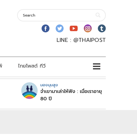
LINE : @THAIPOST
พ์
ไทยโพสต์ ทีวี
มองมุมสูง
จำเขามาเล่าให้ฟัง : เมื่อเราอายุ
80 ปี