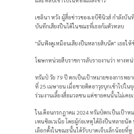
และหลบเข้าไปในห้องแถลงข่าว
เซลินา หวัง ผู้สื่อข่าวของเอบีซีนิวส์ กำลังบัน
บันทึกเสียงปืนได้ในขณะที่เธอก้มตัวหลบ
"มันฟังดูเหมือนเสียงปืนหลายสิบนัด" เธอให้ข
โฆษกหน่วยสืบราชการลับรายงานว่า ทางหน่วยง
ทรัมป์ วัย 79 ปี ตกเป็นเป้าหมายของการพยายาม
ที่ 25 เมษายน เมื่อชายติดอาวุธบุกเข้าไปใ
ร่วมงานเลี้ยงสื่อมวลชน แต่ชายคนนั้นไม่เคยเ
ในเดือนกรกฎาคม 2024 ทรัมป์ตกเป็นเป้าหมา
เพนซิลเวเนีย โดยผู้ก่อเหตุได้ยิงปืนหลายนัด ท
เลือกตั้งในขณะนั้นได้รับบาดเจ็บเล็กน้อยที่หู