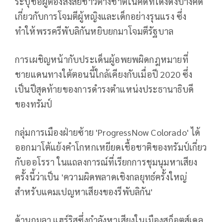
ระบุชื่อผู้ต้องสงสัยชาวต่างชาติในคดีที่โด่งดังบางคดี
เกี่ยวกับการโจมตีผู้หญิงและเด็กอย่างรุนแรง ซึ่ง
ทำให้พรรครีพับลิกันหยิบยกมาโจมตีรัฐบาล
การเผชิญหน้ากับประเด็นผู้อพยพผิดกฎหมายที่
ชายแดนทางใต้ตอนนี้ใกล้เคียงกับเมื่อปี 2020 ซึ่ง
เป็นปีสุดท้ายของการดำรงตำแหน่งประธานาธิบดี
ของทรัมป์
กลุ่มการเมืองฝ่ายซ้าย 'ProgressNow Colorado' ได้
ออกมาโต้แย้งคำโกหกเหยียดเชื้อชาติของทรัมป์เกี่ยว
กับออโรรา ในแถลงการณ์ที่เรียกการชุมนุมหาเสียง
ครั้งนี้ว่าเป็น 'ความผิดพลาดเชิงกลยุทธ์ครั้งใหญ่
สำหรับแคมเปญหาเสียงของรีพับลิกัน'
ด้านกมลา แฮร์ริสซึ่งกำลังหาเสียงในเมืองสก็อตส์เดล