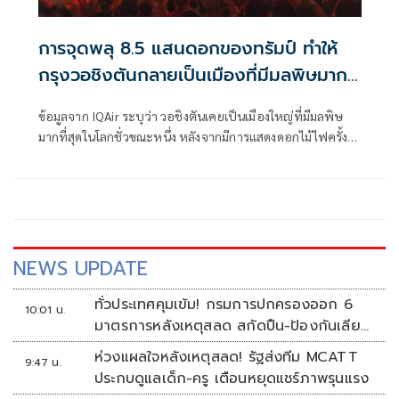
การจุดพลุ 8.5 แสนดอกของทรัมป์ ทำให้
กรุงวอชิงตันกลายเป็นเมืองที่มีมลพิษมาก
ที่สุดในโลก
ข้อมูลจาก IQAir ระบุว่า วอชิงตันเคยเป็นเมืองใหญ่ที่มีมลพิษ
มากที่สุดในโลกชั่วขณะหนึ่ง หลังจากมีการแสดงดอกไม้ไฟครั้ง
ใหญ่ในวันประกาศอิสรภาพ ซึ่งฝ่ายบริหารของทรัมป์ยกย่องว่า
"สุดยอด"
NEWS UPDATE
ทั่วประเทศคุมเข้ม! กรมการปกครองออก 6
10:01 น.
มาตรการหลังเหตุสลด สกัดปืน-ป้องกันเลียน
แบบ
ห่วงแผลใจหลังเหตุสลด! รัฐส่งทีม MCATT
9:47 น.
ประกบดูแลเด็ก-ครู เตือนหยุดแชร์ภาพรุนแรง