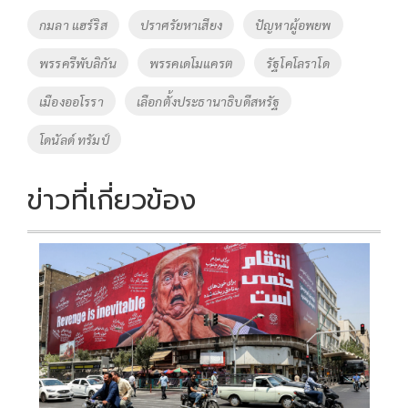
o
Li
Tags
กมลา แฮร์ริส
ปราศรัยหาเสียง
ปัญหาผู้อพยพ
o
n
พรรครีพับลิกัน
พรรคเดโมแครต
รัฐโคโลราโด
k
k
เมืองออโรรา
เลือกตั้งประธานาธิบดีสหรัฐ
โดนัลด์ ทรัมป์
ข่าวที่เกี่ยวข้อง