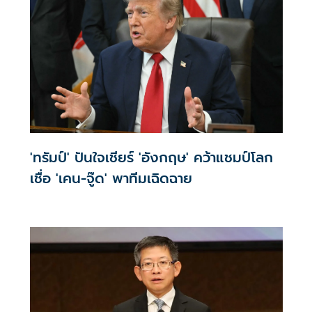
'ทรัมป์' ปันใจเชียร์ 'อังกฤษ' คว้าแชมป์โลก
เชื่อ 'เคน-จู๊ด' พาทีมเฉิดฉาย