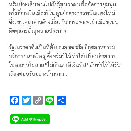
ทรัมป์จะเดินทางไปยังรัฐเนวาดาเพื่อจัดการชุมนุม
ครั้งที่สองในเมืองรีโน ศูนย์กลางการพนันแห่งใหม่
ซึ่งเขาเคยกล่าวอ้างเกี่ยวกับการอพยพเข้าเมืองแบบ
ผิดๆและยั่วยุหลายประการ
รัฐเนวาดาซึ่งเป็นที่ตั้งของลาสเวกัส มีอุตสาหกรรม
บริการขนาดใหญ่ซึ่งทรัมป์ให้ทำได้เปรียบด้วยการ
โฆษณานโยบาย "ไม่เก็บภาษีเงินทิป" อันทำให้ได้รับ
เสียงตอบรับอย่างล้นหลาม.
F
T
C
Li
S
ac
wi
o
n
h
e
tt
p
e
ar
b
er
y
e