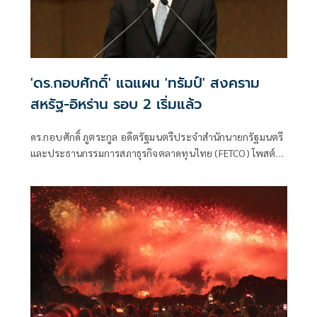
'ดร.กอบศักดิ์' แฉแผน 'ทรัมป์' สงคราม
สหรัฐ-อิหร่าน รอบ 2 เริ่มแล้ว
ดร.กอบศักดิ์ ภูตระกูล อดีตรัฐมนตรีประจำสำนักนายกรัฐมนตรี
และประธานกรรมการสภาธุรกิจตลาดทุนไทย (FETCO) โพสต์
ข้อความว่าเริ่มส