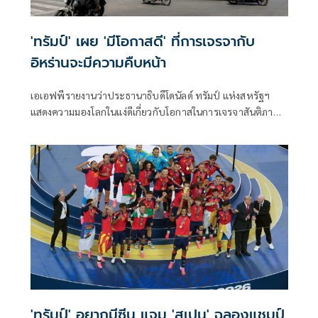
'ทรัมป์' เผย 'มีโอกาสดี' ที่การเจรจากับ
อิหร่านจะมีความคืบหน้า
เอเอฟพีรายงานว่าประธานาธิบดีโดนัลด์ ทรัมป์ แห่งสหรัฐฯ
แสดงความมองโลกในแง่ดีเกี่ยวกับโอกาสในการเจรจาสันติภาพ
กับอิหร่านในวันจันทร์ ขณะที่ทั้งสองฝ่ายงดเว้นการยิงกันเป็นวัน
ที่สามติดต่อกัน
'ทรัมป์' อยากมีซีน แจม 'สเปน' ฉลองแชมป์