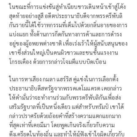
ในขณะที่การแข่งขันสู่ทำเนียบขาวเดินหน้าเข้าสู่โค้ง
สุดท้ายอย่างสูสี อดีตประธานาธิบดีจากพรรครีพับลิ
กันรายนี้ได้ใช้วาทกรรมที่เต็มไปด้วยกลิ่นอายของการ
แบ่งแยก ทั้งด้านการกีดกันทางการค้าและการดำรง
อยู่ของผู้อพยพต่างชาติ เพื่อเร่งเร้าให้ผู้สนับสนุนของ
เขาซึ่งส่วนใหญ่เป็นคนผิวขาวและชนชั้นแรงงาน
โกรธเคือง ด้วยการกล่าวโจมตีแบบบิดเบือน
ในการหาเสียง กมลา แฮร์ริส คู่แข่งในการเลือกตั้ง
ประธานาธิบดีสหรัฐจากพรรคเดโมแครต เคยกล่าว
ให้คำมั่นว่าจะทำงานร่วมกับพรรครีพับลิกันเพื่อส่ง
เสริมรัฐบาลที่เป็นหนึ่งเดียว แต่สำหรับทรัมป์ เขาได้
กล่าวปราศรัยด้วยถ้อยคำที่สร้างความแตกแยกมาก
ที่สุดเท่าที่เคยมีมา โดยพูดเกินจริงเกี่ยวกับความ
ตึงเครียดในท้องถิ่น และทำให้ผู้ฟังเข้าใจผิดเกี่ยวกับ