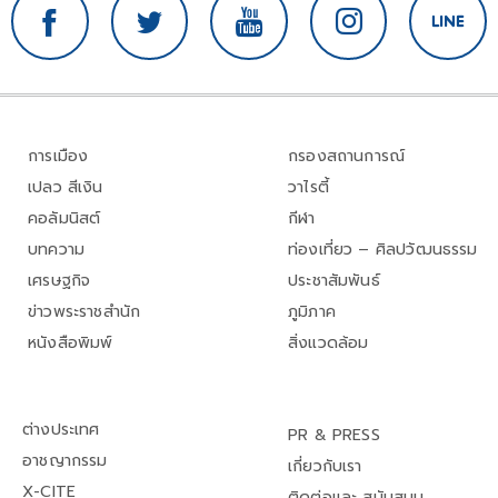
การเมือง
กรองสถานการณ์
เปลว สีเงิน
วาไรตี้
คอลัมนิสต์
กีฬา
บทความ
ท่องเที่ยว – ศิลปวัฒนธรรม
เศรษฐกิจ
ประชาสัมพันธ์
ข่าวพระราชสำนัก
ภูมิภาค
หนังสือพิมพ์
สิ่งแวดล้อม
ต่างประเทศ
PR & PRESS
อาชญากรรม
เกี่ยวกับเรา
X-CITE
ติดต่อและ สนับสนุน