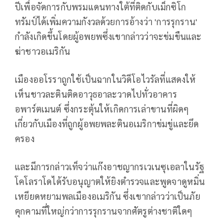
ปีเพื่อจัดการกับพรมแดนทางใต้ที่ติดกับเม็กซิโก
ทรัมป์ได้เพิ่มความกังวลด้วยการอ้างว่า 'การรุกราน'
กำลังเกิดขึ้นโดยผู้อพยพซึ่งเขากล่าวว่าจะข่มขืนและ
ฆ่าชาวอเมริกัน
เมืองออโรราถูกใช้เป็นฉากในวิดีโอไวรัลที่แสดงให้
เห็นชาวละตินติดอาวุธอาละวาดไปทั่วอาคาร
อพาร์ตเมนต์ ซึ่งกระตุ้นให้เกิดการเล่าขานที่ผิดๆ
เกี่ยวกับเมืองที่ถูกผู้อพยพละตินอเมริกาข่มขู่และยึด
ครอง
และมีการกล่าวเท็จว่าแก๊งอาชญากรเวเนซุเอลาในรัฐ
โคโลราโดได้รับอนุญาตให้ยิงตำรวจและพูดจาดูหมิ่น
เหยียดหยามพลเมืองอเมริกัน ซึ่งเขากล่าวว่าเป็นภัย
คุกคามที่ใหญ่กว่าการรุกรานจากศัตรูต่างชาติใดๆ