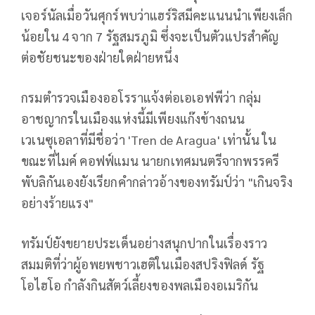
เจอร์นัลเมื่อวันศุกร์พบว่าแฮร์ริสมีคะแนนนำเพียงเล็ก
น้อยใน 4 จาก 7 รัฐสมรภูมิ ซึ่งจะเป็นตัวแปรสำคัญ
ต่อชัยชนะของฝ่ายใดฝ่ายหนึ่ง
กรมตำรวจเมืองออโรราแจ้งต่อเอเอฟพีว่า กลุ่ม
อาชญากรในเมืองแห่งนี้มีเพียงแก๊งข้างถนน
เวเนซุเอลาที่มีชื่อว่า 'Tren de Aragua' เท่านั้น ใน
ขณะที่ไมค์ คอฟฟ์แมน นายกเทศมนตรีจากพรรครี
พับลิกันเองยังเรียกคำกล่าวอ้างของทรัมป์ว่า "เกินจริง
อย่างร้ายแรง"
ทรัมป์ยังขยายประเด็นอย่างสนุกปากในเรื่องราว
สมมติที่ว่าผู้อพยพชาวเฮติในเมืองสปริงฟิลด์ รัฐ
โอไฮโอ กำลังกินสัตว์เลี้ยงของพลเมืองอเมริกัน