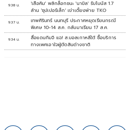
'เสือคิม' พลิกล็อกชนะ 'นาบิล' รับโบนัส 1.7
9:38 น.
ล้าน 'ซุปเปอร์เล็ก' เข่าเดี้ยงพ่าย TKO
เทพศิรินทร์ นนทบุรี ประกาศหยุดเรียนกรณี
9:37 น.
พิเศษ 10-14 ส.ค. กลับมาเรียน 17 ส.ค.
สื่อแดนกิมจิ แฉ! ส.บอลเกาหลีใต้ ซื้อบริการ
9:34 น.
ทางเพศเอาใจผู้ตัดสินต่างชาติ