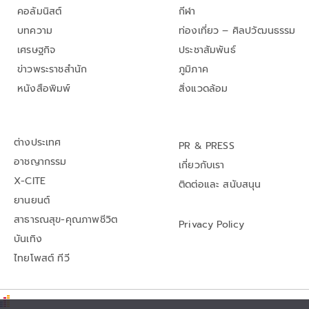
คอลัมนิสต์
กีฬา
บทความ
ท่องเที่ยว – ศิลปวัฒนธรรม
เศรษฐกิจ
ประชาสัมพันธ์
ข่าวพระราชสำนัก
ภูมิภาค
หนังสือพิมพ์
สิ่งแวดล้อม
ต่างประเทศ
PR & PRESS
อาชญากรรม
เกี่ยวกับเรา
X-CITE
ติดต่อและ สนับสนุน
ยานยนต์
สาธารณสุข-คุณภาพชีวิต
Privacy Policy
บันเทิง
ไทยโพสต์ ทีวี