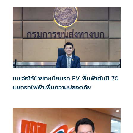
ขบ.จ่อใช้ป้ายทะเบียนรถ EV พื้นฟ้าต้นปี 70
แยกรถไฟฟ้าเพิ่มความปลอดภัย