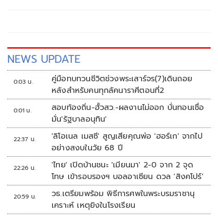
ประชุมมีมติเห็นชอบมาตรการสำคัญด้านพลังงาน เรื่อง
โครงสร้างอัตราค่าไฟฟ้า
NEWS UPDATE
คู่มือทบทวนชีวิตช่วงพระเสาร์จร(7)เดินถอย
0:03 น.
หลังสำหรับคนทุกลัคนาราศีตอนที่2
สอบท้องถิ่น-ฮั้วสว.-ผลงานไม่ออก บั่นทอนเชื่อ
0:01 น.
มั่น'รัฐบาลอนุทิน'
'ลิโอเนล เมสซี' สูญเสียคุณพ่อ 'ฮอร์เก' จากไป
22:37 น.
อย่างสงบในวัย 68 ปี
'ไทย' เปิดบ้านชนะ 'เมียนมา' 2-0 จาก 2 จุด
22:26 น.
โทษ เข้ารอบรองฯ บอลอาเซียน ดวล 'สิงคโปร์'
วธ.เตรียมพร้อม พิธีการศพในพระบรมราชานุ
20:59 น.
เคราะห์ เหตุยิงในโรงเรียน