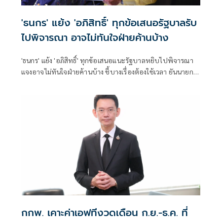
'ธนกร' แย้ง 'อภิสิทธิ์' ทุกข้อเสนอรัฐบาลรับ
ไปพิจารณา อาจไม่ทันใจฝ่ายค้านบ้าง
'ธนกร' แย้ง 'อภิสิทธิ์' ทุกข้อเสนอแนะรัฐบาลหยิบไปพิจารณา
แจงอาจไม่ทันใจฝ่ายค้านบ้าง ชี้บางเรื่องต้องใช้เวลา ยันนายกฯ
ไม่เคยนิ่งนอนใจ สั่งการใกล้ชิดห้ามทอดทิ้งประชาชน
กกพ. เคาะค่าเอฟทีงวดเดือน ก.ย.-ธ.ค. ที่