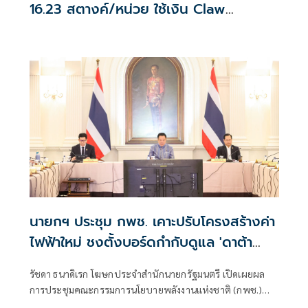
16.23 สตางค์/หน่วย ใช้เงิน Claw
back รักษาค่าไฟเฉลี่ย 3.95 บาท/หน่วย
นายกฯ ประชุม กพช. เคาะปรับโครงสร้างค่า
ไฟฟ้าใหม่ ชงตั้งบอร์ดกำกับดูแล 'ดาต้า
เซ็นเตอร์'
รัชดา ธนาดิเรก โฆษกประจำสำนักนายกรัฐมนตรี เปิดเผยผล
การประชุมคณะกรรมการนโยบายพลังงานแห่งชาติ (กพช.)
ครั้งที่ 2/2569 ที่มีนายกรัฐมนตรี เป็นประธานการประชุมว่า ที่