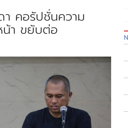
ดา คอรัปชั่นความ
น้า ขยับต่อ
N