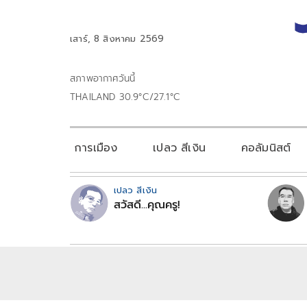
เสาร์, 8 สิงหาคม 2569
สภาพอากาศวันนี้
THAILAND 30.9°C/27.1°C
การเมือง
เปลว สีเงิน
คอลัมนิสต์
เปลว สีเงิน
สวัสดี...คุณครู!