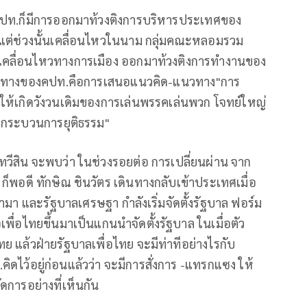
คปท.ก็มีการออกมาท้วงติงการบริหารประเทศของ
 แต่ช่วงนั้นเคลื่อนไหวในนาม กลุ่มคณะหลอมรวม
คลื่อนไหวทางการเมือง ออกมาท้วงติงการทำงานของ
แนวทางของคปท.คือการเสนอแนวคิด-แนวทาง"การ
ให้เกิดวังวนเดิมของการเล่นพรรคเล่นพวก โจทย์ใหญ่
ปกระบวนการยุติธรรม"
ทวีสิน จะพบว่า ในช่วงรอยต่อ การเปลี่ยนผ่าน จาก
็พอดี ทักษิณ ชินวัตร เดินทางกลับเข้าประเทศเมื่อ
มา และรัฐบาลเศรษฐา กำลังเริ่มจัดตั้งรัฐบาล ฟอร์ม
เพื่อไทยขึ้นมาเป็นแกนนำจัดตั้งรัฐบาล ในเมื่อตัว
่อไทย แล้วฝ่ายรัฐบาลเพื่อไทย จะมีท่าทีอย่างไรกับ
ท.คิดไว้อยู่ก่อนแล้วว่า จะมีการสั่งการ -แทรกแซง ให้
จัดการอย่างที่เห็นกัน