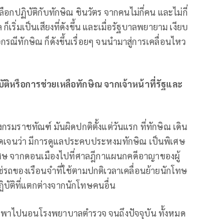
ือกปฏิบัติกับทักษิณ ชินวัตร จากคนไม่กี่คน และไม่กี่
 ก็เริ่มเป็นเสียงที่ดังขึ้น และเมื่อรัฐบาลพยายาม เงียบ
กรณีทักษิณ ก็ดังขึ้นเรื่อยๆ จนนำมาสู่การเคลื่อนไหว
ัติหรือการช่วยเหลือทักษิณ จากเจ้าหน้าที่รัฐและ
มราชทัณฑ์ มันผิดปกติตั้งแต่วันแรก ที่ทักษิณ เดิน
้ชัดเจนว่า มีการดูแลประคบประหงมทักษิณ เป็นพิเศษ
ิเศษ จากดอนเมืองไปที่ศาลฎีกาแผนกคดีอาญาของผู้
ใช่รถของเรือนจำที่ใช้ตามปกติเวลาเคลื่อนย้ายนักโทษ
ฏิบัติที่แตกต่างจากนักโทษคนอื่น
ต้องพาไปนอนโรงพยาบาลตำรวจ จนถึงปัจจุบัน ทั้งหมด