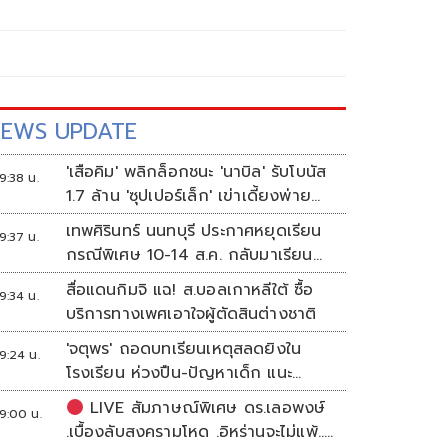
EWS UPDATE
'เสือคิม' พลิกล็อกชนะ 'นาบิล' รับโบนัส
9:38 น.
1.7 ล้าน 'ซุปเปอร์เล็ก' เข่าเดี้ยงพ่าย
TKO
เทพศิรินทร์ นนทบุรี ประกาศหยุดเรียน
9:37 น.
กรณีพิเศษ 10-14 ส.ค. กลับมาเรียน
17 ส.ค.
สื่อแดนกิมจิ แฉ! ส.บอลเกาหลีใต้ ซื้อ
9:34 น.
บริการทางเพศเอาใจผู้ตัดสินต่างชาติ
'จตุพร' ถอดบทเรียนเหตุสลดยิงใน
9:24 น.
โรงเรียน ห่วงปืน-ปัญหาเด็ก แนะ
ศธ.เร่งอุดช่องโหว่
LIVE สัมภาษณ์พิเศษ ดร.เลอพงษ์
9:00 น.
.เบื้องลับสงครามโหด .อิหร่านจะไม่แพ้..