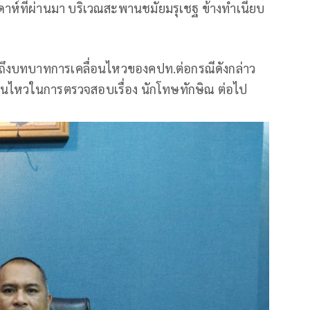
ปดาห์ที่ผ่านมา บริเวณสะพานชมัยมรุเชฐ ข้างทำเนียบ
น ถึงบทบาทการเคลื่อนไหวของคปท.ต่อกรณีดังกล่าว
คลื่อนไหวในการตรวจสอบเรื่อง นักโทษทักษิณ ต่อไป