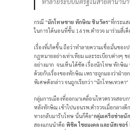
ทำลายระบบนิติรัฐในสายตานานา
กรณี "
นักโทษชาย ทักษิณ ชินวัตร
"ที่กระแส
ในการได้นอนที่ชั้น 14 รพ.ตำรวจ มาร่วมสี่เด
เรื่องที่เกิดขึ้น ถือว่าทำลายความเชื่อมั่น
กฎหมายอย่างเท่าเทียม และระเบียบต่างๆ ข
อย่างมาก จนเห็นได้ชัด เรื่องนักโทษ ทักษิ
ด้วยกับเรื่องของทักษิณ เพราะถูกมองว่าฝ่ายกา
พิเศษดังกล่าว จนถูกเรียกว่า "นักโทษเทวดา"
กลุ่มการเมืองที่ออกมาเคลื่อนไหวตรวจสอบกรณ
หลังทักษิณ เข้าไปนอนรพ.ตำรวจเมื่อกลางดึกคืน
ทางกลับมารับโทษ นั่นก็คือ"
กลุ่มเครือข่าย
สองแกนนำคือ
พิชิต ไชยมงคล และนัสเซอร์ 