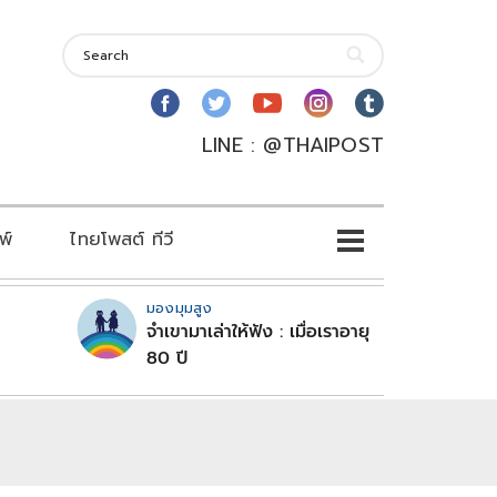
LINE : @THAIPOST
พ์
ไทยโพสต์ ทีวี
มองมุมสูง
จำเขามาเล่าให้ฟัง : เมื่อเราอายุ
80 ปี