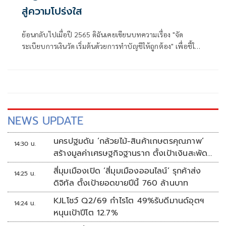
สู่ความโปร่งใส
ย้อนกลับไปเมื่อปี 2565 ดิฉันเคยเขียนบทความเรื่อง "จัด
ระเบียบการเงินวัด เริ่มต้นด้วยการทำบัญชีให้ถูกต้อง" เพื่อชี้ให้
เห็นว่าการทำบัญชีวัดไม่ใช่เพียงเรื่องของตัวเลขบนกระดาษ แต่
คือเครื่องมือสำคัญในการเสริมสร้างความศรัทธา ความโปร่งใส
และธรรมาภิบาลให้แก่องค์กรทางศาสนาที่มีบทบาทอย่างสูงใน
สังคมไทย บทความดังกล่าวได้รับความสนใจอย่างมาก ทั้งจาก
ฝ่ายสงฆ์ ภาคประชาชน และผู้เกี่ยวข้องในภาครัฐ
NEWS UPDATE
นครปฐมดัน ‘กล้วยไม้-สินค้าเกษตรคุณภาพ’
14:30 น.
สร้างมูลค่าเศรษฐกิจฐานราก ตั้งเป้าเงินสะพัด
10 ล้านบาท
สี่มุมเมืองเปิด ‘สี่มุมเมืองออนไลน์’ รุกค้าส่ง
14:25 น.
ดิจิทัล ตั้งเป้ายอดขายปีนี้ 760 ล้านบาท
KJLโชว์ Q2/69 กำไรโต 49%รับดีมานด์อุตฯ
14:24 น.
หนุนเป้าปีโต 12.7%