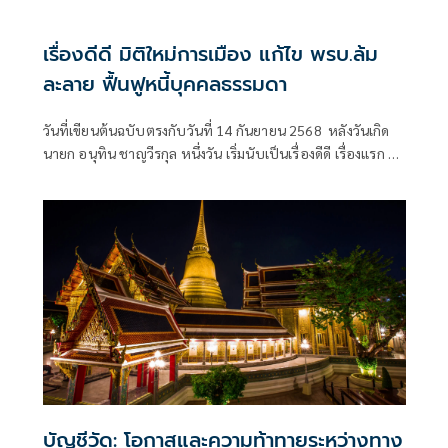
เรื่องดีดี มิติใหม่การเมือง แก้ไข พรบ.ล้ม
ละลาย ฟื้นฟูหนี้บุคคลธรรมดา
วันที่เขียนต้นฉบับตรงกับวันที่ 14 กันยายน 2568 หลังวันเกิด
นายก อนุทิน ชาญวีรกุล หนึ่งวัน เริ่มนับเป็นเรื่องดีดี เรื่องแรก ขอ
ให้ท่านนายกสามารถบริหารคณะรัฐมนตรี นำความเจริญ
ก้าวหน้าอย่างยั่งยืน ความผาสุกสู่ประชาชนอย่างเท่าเทียม
ตลอดอายุรัฐบาลที่มีเวลา 4 เดือนก่อนยุบสภา นายกรัฐมนตรีได้
แถลงต่อสื่อมวลชน
บัญชีวัด: โอกาสและความท้าทายระหว่างทาง