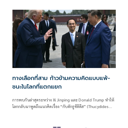
อุปถัมภ์ การใช้อำนาจรัฐโดยมิชอบ หรือการบริหารภาครัฐที่ไร้
ประสิทธิภาพ อย่างไรก็ตาม หลายประเทศสามารถยกระดับ
คุณภาพการเมือง ปฏิรูปสถาบันของรัฐ และสร้างรากฐานการ
พัฒนาที่มั่นคง จนก้าวขึ้นเป็นประเทศที่มีศักยภาพทาง
เศรษฐกิจและสังคมระดับโลก
ทางเลือกที่สาม ก้าวข้ามความคิดแบบแพ้-
ชนะในโลกที่แตกแยก
การพบกันล่าสุดระหว่าง Xi Jinping และ Donald Trump ทำให้
โลกกลับมาพูดถึงแนวคิดเรื่อง “กับดักธูซิดิดีส” (Thucydides
Trap) อีกครั้ง — แนวคิดทางประวัติศาสตร์ที่กล่าวว่า เมื่อ
มหาอำนาจใหม่กำลังก้าวขึ้นมาท้าทายมหาอำนาจเดิม ความขัด
แย้งมักมีแนวโน้มเกิดขึ้นตามมา