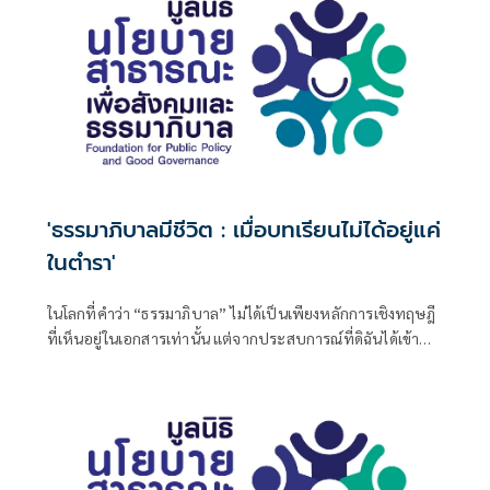
'ธรรมาภิบาลมีชีวิต : เมื่อบทเรียนไม่ได้อยู่แค่
ในตำรา'
ในโลกที่คำว่า “ธรรมาภิบาล” ไม่ได้เป็นเพียงหลักการเชิงทฤษฎี
ที่เห็นอยู่ในเอกสารเท่านั้น แต่จากประสบการณ์ที่ดิฉันได้เข้า
ร่วมอบรมหลักสูตรการบริหารองค์กรไม่แสวงหากำไรตามหลัก
ธรรมาภิบาล สิ่งที่ได้สัมผัสกลับแตกต่างจากสิ่งที่เคยเข้าใจ ธร
รมาภิบาลในห้องเรียนครั้งนี้ “มีชีวิต” และจับต้องได้จริง