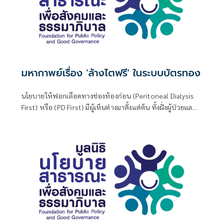
มหากาพย์เรื่อง 'ล้างไตฟรี' ในระบบบัตรทอง
นโยบายให้ฟอกเลือดทางช่องท้องก่อน (Peritoneal Dialysis
First) หรือ (PD First) มีผู้เห็นต่างมาตั้งแต่ต้น ทั้งฝั่งผู้ป่วยและ
ผู้ให้บริการ โดยผู้ป่วยและ “ผู้นำ” ในภาคประชาชนบางคน เชื่อ
ใน “สิทธิในการเลือก” หรือ “การเลือกอย่างเสรี” (Free choice)
โดยหลักการเคารพสิทธิผู้ป่วย และ “เชื่อโดยสุจริต” ว่า ผู้ป่วย
สามารถ “เลือกได้อย่างฉลาด”