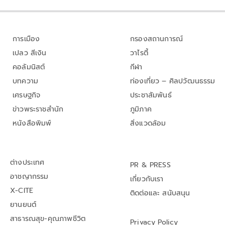
การเมือง
กรองสถานการณ์
เปลว สีเงิน
วาไรตี้
คอลัมนิสต์
กีฬา
บทความ
ท่องเที่ยว – ศิลปวัฒนธรรม
เศรษฐกิจ
ประชาสัมพันธ์
ข่าวพระราชสำนัก
ภูมิภาค
หนังสือพิมพ์
สิ่งแวดล้อม
ต่างประเทศ
PR & PRESS
อาชญากรรม
เกี่ยวกับเรา
X-CITE
ติดต่อและ สนับสนุน
ยานยนต์
สาธารณสุข-คุณภาพชีวิต
Privacy Policy