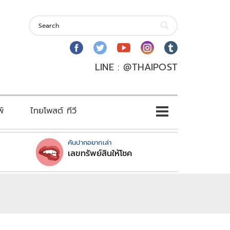
LINE : @THAIPOST
พ์
ไทยโพสต์ ทีวี
คันปากอยากเล่า
เลขทรัพย์สินให้โชค