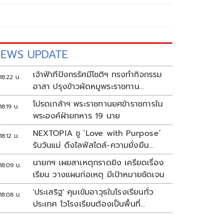
EWS UPDATE
เจ้าฟ้าทีปังกรรัศมีโชติฯ ทรงทำกิจกรรม
18:22 น.
อาสา ปรุงข้าวผัดหมูพระราชทาน
ประชาชน
โปรดเกล้าฯ พระราชทานยศข้าราชการใน
18:19 น.
พระองค์ฝ่ายทหาร 19 นาย
NEXTOPIA ชู ‘Love with Purpose’
18:12 น.
รับวันแม่ ดึงไลฟ์สไตล์-ความยั่งยืน
สร้างประสบการณ์ช้อปปิงมีความหมาย
นายกฯ เผยสาเหตุกราดยิง เครียดเรื่อง
18:09 น.
เรียน วางแผนก่อเหตุ มีเป้าหมายชัดเจน
'ประเสริฐ' คุมเข้มอาวุธในโรงเรียนทั่ว
18:08 น.
ประเทศ โวโรงเรียนต้องเป็นพื้นที่
ปลอดภัย