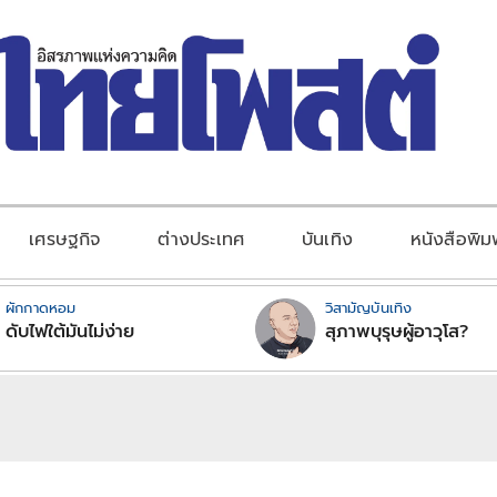
เศรษฐกิจ
ต่างประเทศ
บันเทิง
หนังสือพิม
ผักกาดหอม
วิสามัญบันเทิง
ดับไฟใต้มันไม่ง่าย
สุภาพบุรุษผู้อาวุโส?