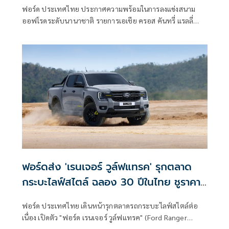
ฟอร์ด ประเทศไทย ประกาศความพร้อมในการลงแข่งสนาม
ออฟโรดระดับนานาชาติ รายการเอเชีย ครอส คันทรี่ แรลลี่
หรือ AXCR
ฟอร์ดส่ง 'เรนเจอร์ วูล์ฟแทรค' รุกตลาด
กระบะไลฟ์สไตล์ ฉลอง 30 ปีในไทย ชูราคา
เริ่ม 9.49 แสนบาท
ฟอร์ด ประเทศไทย เดินหน้ารุกตลาดรถกระบะไลฟ์สไตล์ต่อ
เนื่อง เปิดตัว "ฟอร์ด เรนเจอร์ วูล์ฟแทรค" (Ford Ranger