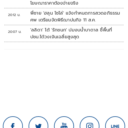
โฆษณาราคาต้องจ่ายจริง
พี่ชาย 'ฮลุน โซโล่' แจ้งกำหนดการสวดอภิธรรม
20:12 น.
ศพ เตรียมจัดพิธีฌาปนกิจ 11 ส.ค.
'ลลิดา' โต้ 'รักชนก' ปมงบน้ำบาดาล ชี้พื้นที่
20:07 น.
ปชน.ได้วงเงินเฉลี่ยสูงสุด