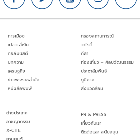
การเมือง
กรองสถานการณ์
เปลว สีเงิน
วาไรตี้
คอลัมนิสต์
กีฬา
บทความ
ท่องเที่ยว – ศิลปวัฒนธรรม
เศรษฐกิจ
ประชาสัมพันธ์
ข่าวพระราชสำนัก
ภูมิภาค
หนังสือพิมพ์
สิ่งแวดล้อม
ต่างประเทศ
PR & PRESS
อาชญากรรม
เกี่ยวกับเรา
X-CITE
ติดต่อและ สนับสนุน
ยานยนต์