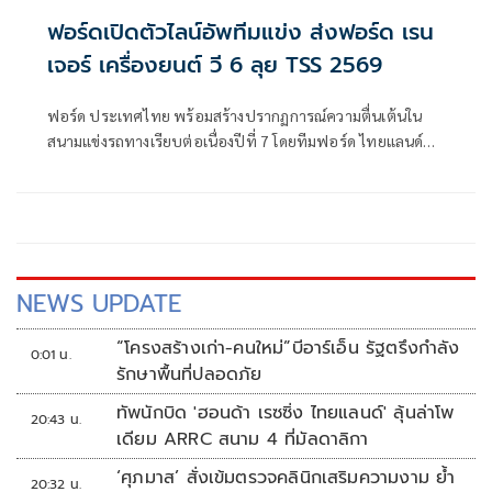
ฟอร์ดเปิดตัวไลน์อัพทีมแข่ง ส่งฟอร์ด เรน
เจอร์ เครื่องยนต์ วี 6 ลุย TSS 2569
ฟอร์ด ประเทศไทย พร้อมสร้างปรากฏการณ์ความตื่นเต้นใน
สนามแข่งรถทางเรียบต่อเนื่องปีที่ 7 โดยทีมฟอร์ด ไทยแลนด์
เรซซิ่ง หรือ FTR
NEWS UPDATE
“โครงสร้างเก่า-คนใหม่”บีอาร์เอ็น รัฐตรึงกำลัง
0:01 น.
รักษาพื้นที่ปลอดภัย
ทัพนักบิด 'ฮอนด้า เรซซิ่ง ไทยแลนด์' ลุ้นล่าโพ
20:43 น.
เดียม ARRC สนาม 4 ที่มัลดาลิกา
‘ศุภมาส’ สั่งเข้มตรวจคลินิกเสริมความงาม ย้ำ
20:32 น.