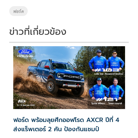
o
Li
Tags
ฟอร์ด
o
n
k
k
ข่าวที่เกี่ยวข้อง
ฟอร์ด พร้อมลุยศึกออฟโรด AXCR ปีที่ 4
ส่งแร็พเตอร์ 2 คัน ป้องกันแชมป์