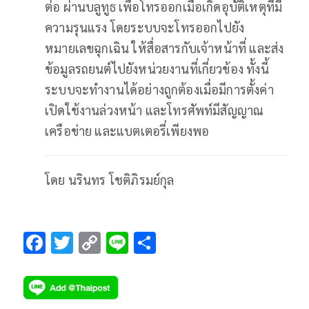
ต่อ ผ่านบลูทูธ เพื่อโทรออกเมื่อเกิดอุบัติเหตุที่มี
ความรุนแรง โดยระบบจะโทรออกไปยัง
หมายเลขฉุกเฉิน ให้สื่อสารกับเจ้าหน้าที่ และส่ง
ข้อมูลรถยนต์ไปยังหน่วยงานที่เกี่ยวข้อง ทั้งนี้
ระบบจะทำงานได้อย่างถูกต้องเมื่อมีการตั้งค่า
เปิดใช้งานล่วงหน้า และโทรศัพท์มีสัญญาณ
เครือข่าย และแบตเตอรี่เพียงพอ
โดย นรินทร โชติภิรมย์กุล
F
T
C
Li
S
ac
wi
o
n
h
e
tt
p
e
ar
b
er
y
e