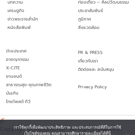
บทความ
ท่องเที่ยว – ศิลปวัฒนธรรม
เศรษฐกิจ
ประชาสัมพันธ์
ข่าวพระราชสำนัก
ภูมิภาค
หนังสือพิมพ์
สิ่งแวดล้อม
ต่างประเทศ
PR & PRESS
อาชญากรรม
เกี่ยวกับเรา
X-CITE
ติดต่อและ สนับสนุน
ยานยนต์
สาธารณสุข-คุณภาพชีวิต
Privacy Policy
บันเทิง
ไทยโพสต์ ทีวี
เราใช้คุกกี้เพื่อพัฒนาประสิทธิภาพ และประสบการณ์ที่ดีในการใช้
Copyright© thaipost.net, All rights reserved.,
เว็บไซต์ของคุณ คุณสามารถศึกษารายละเอียดได้ที่นี่