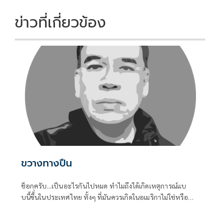
o
n
k
k
ข่าวที่เกี่ยวข้อง
ขวางทางปืน
ช็อกครับ...เป็นอะไรกันไปหมด ทำไมถึงได้เกิดเหตุการณ์แบ
บนี้ขึ้่นในประเทศไทย ทั้งๆ ที่มันควรเกิดในอเมริกาไม่ใช่หรือ
การเข้าถึงอาวุธปืนของคนไทยมันช่างง่ายในทุกช่วงอายุของคน
ไม่ว่าเด็กหรือผูัใหญ่ เมื่อถึงคราวต้องการใช้ มันหาได้ไม่ยาก