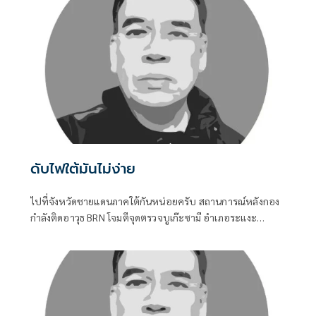
ดับไฟใต้มันไม่ง่าย
ไปที่จังหวัดชายแดนภาคใต้กันหน่อยครับ สถานการณ์หลังกอง
กำลังติดอาวุธ BRN โจมตีจุดตรวจบูเก๊ะซามี อำเภอระแงะ
จังหวัดนราธิวาส ทำให้ทหารพรานเสียชีวิต ๕ นาย บรรยากาศ
ไม่สู้ดีเลยครับ