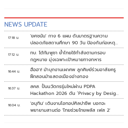
NEWS UPDATE
'ยศชนัน' กาง 6 แผน ดันมาตรฐานความ
17:18 น.
ปลอดภัยสถานศึกษา 90 วัน ป้องกันก่อเหตุ
รุนแรง
ทบ. โต้กัมพูชา ย้ำไทยใช้กำลังตามกรอบ
17:12 น.
กฎหมาย มุ่งเฉพาะเป้าหมายทางทหาร
ฮือฮา! ม้าบุกงานเผาศพ ลูกศิษย์ร่วมอาลัยครู
16:44 น.
ฝึกสอนม้าแสดงเมืองอ่างทอง
สคส. ปั้นนวัตกรรุ่นใหม่ผ่าน PDPA
16:37 น.
Hackathon 2026 ดัน ‘Privacy by Design
for all’ สู่โซลูชันคุ้มครองข้อมูลส่วนบุคคลที่
'อนุทิน' เดินงานโอทอปศิลปาชีพ บอกจะ
16:04 น.
ใช้ได้จริง
พยายามสานต่อ 'ไทยช่วยไทยพลัส เฟส 2'