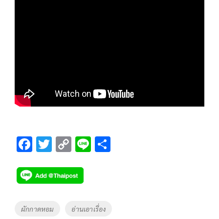
F
T
C
Li
S
ac
wi
o
n
h
e
tt
p
e
ar
b
er
y
e
o
Li
Tags
ผักกาดหอม
อ่านเอาเรื่อง