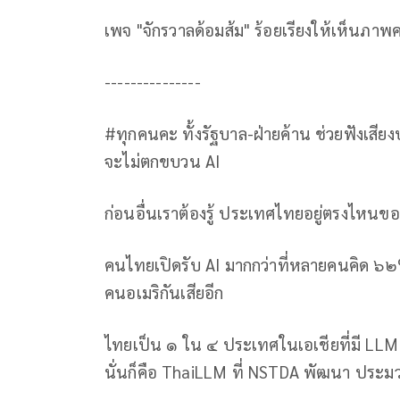
เพจ "จักรวาลด้อมส้ม" ร้อยเรียงให้เห็นภาพ
---------------
#ทุกคนคะ ทั้งรัฐบาล-ฝ่ายค้าน ช่วยฟังเส
จะไม่ตกขบวน AI
ก่อนอื่นเราต้องรู้ ประเทศไทยอยู่ตรงไหนขอ
คนไทยเปิดรับ AI มากกว่าที่หลายคนคิด ๖๒%
คนอเมริกันเสียอีก
ไทยเป็น ๑ ใน ๔ ประเทศในเอเชียที่มี LLM ภ
นั่นก็คือ ThaiLLM ที่ NSTDA พัฒนา ประมว