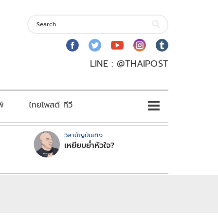
LINE : @THAIPOST
พ์
ไทยโพสต์ ทีวี
วิสามัญบันเทิง
เหยียบย่ำหัวใจ?