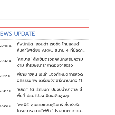
EWS UPDATE
ทัพนักบิด 'ฮอนด้า เรซซิ่ง ไทยแลนด์'
20:43 น.
ลุ้นล่าโพเดียม ARRC สนาม 4 ที่มัลดาลิ
กา
‘ศุภมาส’ สั่งเข้มตรวจคลินิกเสริมความ
20:32 น.
งาม ย้ำโฆษณาราคาต้องจ่ายจริง
พี่ชาย 'ฮลุน โซโล่' แจ้งกำหนดการสวด
20:12 น.
อภิธรรมศพ เตรียมจัดพิธีฌาปนกิจ 11
ส.ค.
'ลลิดา' โต้ 'รักชนก' ปมงบน้ำบาดาล ชี้
20:07 น.
พื้นที่ ปชน.ได้วงเงินเฉลี่ยสูงสุด
'พลพีร์' ลุยชายแดนสุรินทร์ สั่งเร่งรัด
20:06 น.
โครงการขยายไฟฟ้า 'ปราสาทตาควาย-