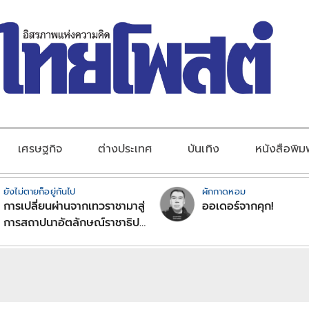
เศรษฐกิจ
ต่างประเทศ
บันเทิง
หนังสือพิม
ยังไม่ตายก็อยู่กันไป
ผักกาดหอม
การเปลี่ยนผ่านจากเทวราชามาสู่
ออเดอร์จากคุก!
การสถาปนาอัตลักษณ์ราชาธิป
ไตยแบบพุทธศาสนาในพระไตร
ปิฏก : สามัญผลสูตรในฐานะ
ทฤษฎีขีดจำกัดของอำนาจรัฐ
เหนือแรงงานและทรัพย์สิน