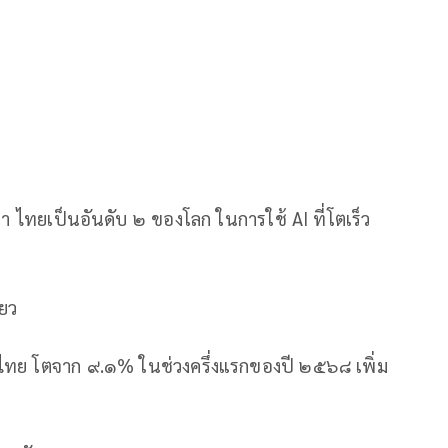
า ไทยเป็นอันดับ ๒ ของโลก ในการใช้ AI ที่โตเร็ว
ียว
งานไทย โตจาก ๙.๑% ในช่วงครึ่งแรกของปี ๒๕๖๘ เพิ่ม