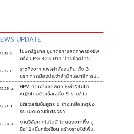
EWS UPDATE
โฆษกรัฐบาล ชูมาตรการลดค่าครองชีพ
13:32 น.
ตรึง LPG 423 บาท ‘ไทยช่วยไทย
พลัส’ ดันเงินหมุนแสนล้าน
ราชกิจจาฯ แพร่คำสั่งอนุทิน ตั้ง 3
12:37 น.
ขรก.การเมืองประจำสำนักเลขาธิการนา
ยกฯ
HPV ภัยเงียบใกล้ตัว ชะล่าใจไม่ได้
12:28 น.
หญิงไทยติดเชื้อเฉลี่ย 9 ราย/วัน
นิติเวชเริ่มชันสูตร 8 ร่างเหยื่อเหตุยิง
12:21 น.
รร. เปิดเกณฑ์เยียวยา
งานวิจัยเทคโนโลยี โดดลงจากหิ้ง สู่
12:20 น.
มือ1.2หมื่นครัวเรือน สร้างรายได้เพิ่ม