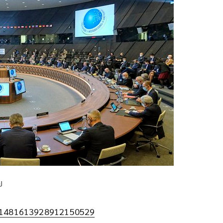
ย
ts/1481613928912150529