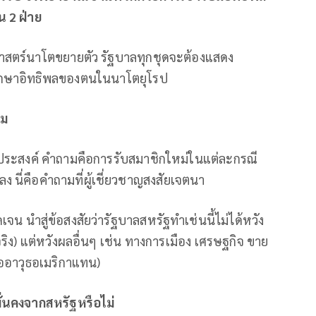
็น
2 ฝ่าย
ศาสตร์นาโตขยายตัว รัฐบาลทุกชุดจะต้องแสดง
รักษาอิทธิพลของตนในนาโตยุโรป
ิม
ถุประสงค์ คำถามคือการรับสมาชิกใหม่ในแต่ละกรณี
 นี่คือคำถามที่ผู้เชี่ยวชาญสงสัยเจตนา
ัดเจน นำสู่ข้อสงสัยว่ารัฐบาลสหรัฐทำเช่นนี้ไม่ได้หวัง
ริง) แต่หวังผลอื่นๆ เช่น ทางการเมือง เศรษฐกิจ ขาย
ื้ออาวุธอเมริกาแทน)
ั่นคงจากสหรัฐหรือไม่