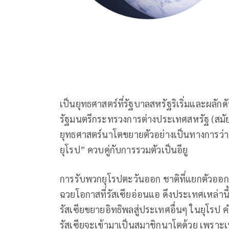
เป็นยุทธศาสตร์ที่รัฐบาลสหรัฐริเริ่มและผลั
รัฐมนตรีกระทรวงการต่างประเทศสหรัฐ (สมัยร
ยุทธศาสตร์นาโตขยายตัวอย่างเป็นทางการว่า
ยุโรป” ควบคู่กับการรวมตัวเป็นอียู
การรับพวกยุโรปตะวันออก ชาติที่แยกตัวออ
ฉวยโอกาสที่รัสเซียอ่อนแอ ดึงประเทศเหล่านี้
รัสเซียขยายอิทธิพลสู่ประเทศอื่นๆ ในยุโรป ค
รัสเซียจะเข้ามาเป็นสมาชิกนาโตด้วย เพราะ