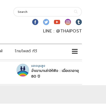
LINE : @THAIPOST
พ์
ไทยโพสต์ ทีวี
มองมุมสูง
จำเขามาเล่าให้ฟัง : เมื่อเราอายุ
80 ปี