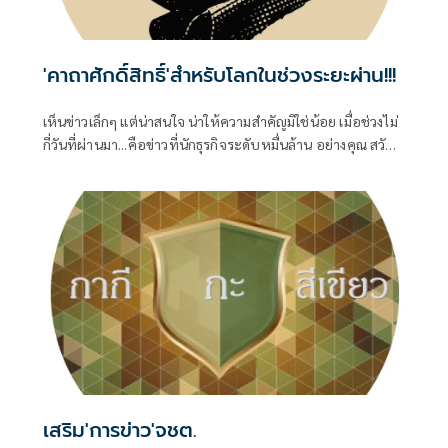
'คาถาศักดิ์สิทธิ์'สำหรับโลกในช่วงระยะผ่าน!!!
เห็นข่าวเล็กๆ แต่น่าสนใจ น่าให้ความสำคัญมิใช่น้อย เมื่อช่วงไม่
กี่วันที่ผ่านมา...คือข่าวที่นักธุรกิจระดับหมื่นล้าน อย่างคุณ สวัสดิ์
หอรุ่งเรือง เจ้าของคำขวัญ สโลแกน
เสริม'การข่าว'จชต.