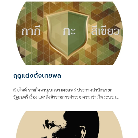
ฤดูแต่งตั้งนายพล
เว็บไซต์ ราชกิจจานุเบกษา เผยแพร่ ประกาศสำนักนายก
รัฐมนตรี เรื่อง แต่งตั้งข้าราชการตำรวจ ความว่า มีพระบรม
ราชโองการโปรดเกล้าโปรดกระหม่อมให้ พล.ต.อ.สำราญ นวล
มา