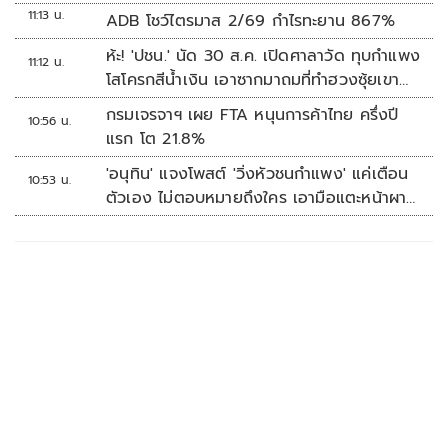
11:13 น.
ADB โชว์ไตรมาส 2/69 กำไรทะยาน 867%
ห้ะ! 'ปชน.' นัด 30 ส.ค. เปิดศาลาวัด ทุบกำแพง
11:12 น.
โสโครกสีน้ำเงิน เอาซากมาถมที่ทำฮวงซุ้ยเขา
กระโดง
กรมเจรจาฯ เผย FTA หนุนการค้าไทย ครึ่งปี
10:56 น.
แรก โต 21.8%
'อนุทิน' แจงโพสต์ 'วิ่งหัวชนกำแพง' แค่เตือน
10:53 น.
ตัวเอง ไม่ตอบหมายถึงใคร เอามือแตะหน้าผา
กบอก 'หัวโน'