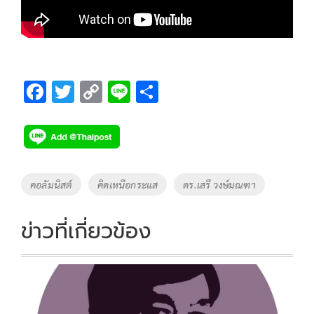
F
T
C
Li
S
ac
wi
o
n
h
e
tt
p
e
ar
b
er
y
e
o
Li
Tags
คอลัมนิสต์
คิดเหนือกระแส
ดร.เสรี วงษ์มณฑา
o
n
k
k
ข่าวที่เกี่ยวข้อง