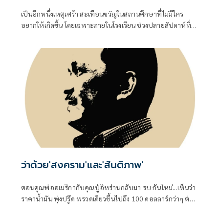
เป็นอีกหนึ่งเหตุเศร้า สะเทือนขวัญในสถานศึกษาที่ไม่มีใคร
อยากให้เกิดขึ้น โดยเฉพาะภายในโรงเรียน ช่วงปลายสัปดาห์ที่
ผ่านมา นักเรียนชายระดับชั้น ม.3 ใช้อาวุธปืนยิงครู-นักเรียน เสีย
ชีวิตและบาดเจ็บจำนวนมาก
ว่าด้วย'สงคราม'และ'สันติภาพ'
ตอนคุณพ่ออเมริกากับคุณปู่อิหร่านกลับมา รบ กันใหม่...เห็นว่า
ราคาน้ำมัน พุ่งปรู๊ด พรวดเดียวขึ้นไปถึง 100 ดอลลาร์กว่าๆ ต่อ
บาร์เรล ทั้ง Brent ทะเลเหนือ และ WTI เท็กซัสของอเมริกา