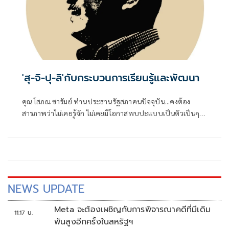
'สุ-จิ-ปุ-ลิ'กับกระบวนการเรียนรู้และพัฒนา
คุณ โสภณ ซารัมย์ ท่านประธานรัฐสภาคนปัจจุบัน...คงต้อง
สารภาพว่าไม่เคยรู้จัก ไม่เคยมีโอกาสพบปะแบบเป็นตัวเป็นๆ
แม้ว่าท่านคงต้องคลุกคลีกับชีวิตทางการเมืองจนบารมีแก่กล้า
พอที่จะดำรงตำแหน่ง
NEWS UPDATE
Meta จะต้องเผชิญกับการพิจารณาคดีที่มีเดิม
11:17 น.
พันสูงอีกครั้งในสหรัฐฯ