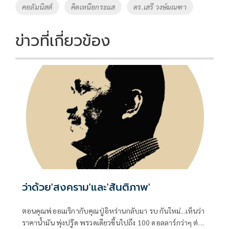
o
Li
Tags
คอลัมนิสต์
คิดเหนือกระแส
ดร.เสรี วงษ์มณฑา
o
n
k
k
ข่าวที่เกี่ยวข้อง
ว่าด้วย'สงคราม'และ'สันติภาพ'
ตอนคุณพ่ออเมริกากับคุณปู่อิหร่านกลับมา รบ กันใหม่...เห็นว่า
ราคาน้ำมัน พุ่งปรู๊ด พรวดเดียวขึ้นไปถึง 100 ดอลลาร์กว่าๆ ต่อ