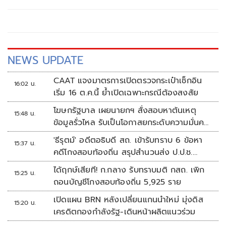
NEWS UPDATE
CAAT แจงมาตรการเปิดตรวจกระเป๋าเช็กอิน
16:02 น.
เริ่ม 16 ต.ค.นี้ ย้ำเปิดเฉพาะกรณีต้องสงสัย
โฆษกรัฐบาล เผยนายกฯ สั่งสอบหาต้นเหตุ
15:48 น.
ข้อมูลรั่วไหล รับเป็นโอกาสยกระดับความมั่นคง
ปลอดภัยข้อมูลภาครัฐทั้งระบบ
'ธีรุตม์' อดีตอธิบดี สถ. เข้ารับทราบ 6 ข้อหา
15:37 น.
คดีโกงสอบท้องถิ่น สรุปสำนวนส่ง ป.ป.ช.
สัปดาห์หน้า
ได้ฤกษ์เสียที! ก.กลาง รับทราบมติ กสถ. เพิก
15:25 น.
ถอนบัญชีโกงสอบท้องถิ่น 5,925 ราย
เปิดแผน BRN หลังเปลี่ยนแกนนำใหม่ มุ่งดิส
15:20 น.
เครดิตกองกำลังรัฐ-เดินหน้าผลิตแนวร่วม