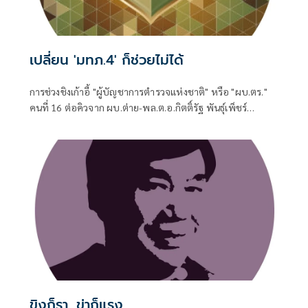
เปลี่ยน 'มทภ.4' ก็ช่วยไม่ได้
การช่วงชิงเก้าอี้ "ผู้บัญชาการตำรวจแห่งชาติ" หรือ "ผบ.ตร."
คนที่ 16 ต่อคิวจาก ผบ.ต่าย-พล.ต.อ.กิตติ์รัฐ พันธุ์เพ็ชร์
ผบ.ตร.ที่จะเกษียณอายุราชการวันที่ 30 ก.ย. 2569 แม้จะถูกจุด
ประเด็นให้มีคู่เทียบให้น่าตื่นเต้น
ขิงก็รา...ข่าก็แรง