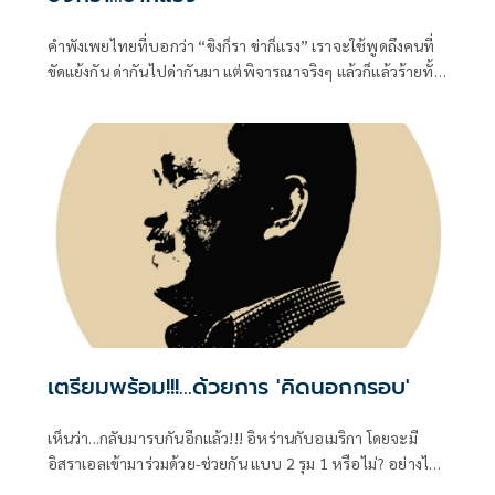
คำพังเพยไทยที่บอกว่า “ขิงก็รา ข่าก็แรง” เราจะใช้พูดถึงคนที่
ขัดแย้งกัน ด่ากันไปด่ากันมา แต่พิจารณาจริงๆ แล้วก็แล้วร้ายทั้ง
คู่ ขิงที่ขึ้นราก็ใช้ไม่ได้ ข่าที่กลิ่นแรงเกินไปก็ใช้ไม่ดี รัฐบาลก็ทำ
หลายอย่างที่ไม่ดี
เตรียมพร้อม!!!...ด้วยการ 'คิดนอกกรอบ'
เห็นว่า...กลับมารบกันอีกแล้ว!!! อิหร่านกับอเมริกา โดยจะมี
อิสราเอลเข้ามาร่วมด้วย-ช่วยกัน แบบ 2 รุม 1 หรือไม่? อย่างไร?
คงต้องคอยติดตามไปเป็นระยะๆ