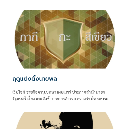
บาร์เรล ทั้ง Brent ทะเลเหนือ และ WTI เท็กซัสของอเมริกา
ฤดูแต่งตั้งนายพล
เว็บไซต์ ราชกิจจานุเบกษา เผยแพร่ ประกาศสำนักนายก
รัฐมนตรี เรื่อง แต่งตั้งข้าราชการตำรวจ ความว่า มีพระบรม
ราชโองการโปรดเกล้าโปรดกระหม่อมให้ พล.ต.อ.สำราญ นวล
มา