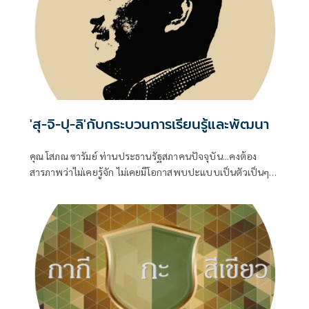
'สุ-จิ-ปุ-ลิ'กับกระบวนการเรียนรู้และพัฒนา
คุณ โสภณ ซารัมย์ ท่านประธานรัฐสภาคนปัจจุบัน...คงต้อง
สารภาพว่าไม่เคยรู้จัก ไม่เคยมีโอกาสพบปะแบบเป็นตัวเป็นๆ
แม้ว่าท่านคงต้องคลุกคลีกับชีวิตทางการเมืองจนบารมีแก่กล้า
พอที่จะดำรงตำแหน่ง