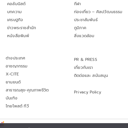
คอลัมนิสต์
กีฬา
บทความ
ท่องเที่ยว – ศิลปวัฒนธรรม
เศรษฐกิจ
ประชาสัมพันธ์
ข่าวพระราชสำนัก
ภูมิภาค
หนังสือพิมพ์
สิ่งแวดล้อม
ต่างประเทศ
PR & PRESS
อาชญากรรม
เกี่ยวกับเรา
X-CITE
ติดต่อและ สนับสนุน
ยานยนต์
สาธารณสุข-คุณภาพชีวิต
Privacy Policy
บันเทิง
ไทยโพสต์ ทีวี