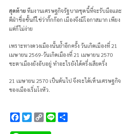
สุดท้าย
ทีมงานเศรษฐกิจรัฐบาลชุดนี้ที่จะรับมือและ
ตีฝ่าชื่อชั้นก็ใช่ว่ากิ๊กก๊อก เมืองจึงมีโอกาสมาก เพียง
แต่ก็ไม่ง่าย
เพราะทางดวงเมืองนั้นย้ำอีกครั้ง วันเกิดเมืองที่ 21
เมษายน 2569-วันเกิดเมืองที่ 21 เมษายน 2570
ชะตาเมืองยังอับอยู่ ทำอะไรยังได้ครึ่งเสียครึ่ง
21 เมษายน 2570 เป็นต้นไป จึงจะได้เห็นเศรษฐกิจ
ของเมืองเริ่มโงหัว.
F
T
C
Li
S
ac
wi
o
n
h