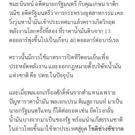
ชมะนันทน์ อดีตนายกรัฐมนตรี กับคุณเกษม จาติก
วณิช อดีตรัฐมนตรีว่าการกระทรวงอุตสาหกรรม เคย
วิ่งวุ่นหาน้ำมันเข้าประเทศมาแล้วคราวเกิดวิกฤต
พลังงานโลกครั้งที่สอง ที่ราคาน้ำมันดิบจาก 13
ดอลลาร์พุ่งขึ้นไปเป็นเกือบ 40 ดอลลาร์ต่อบาร์เรล
คราวนั้นมีการใช้มาตรการปิดทีวีตอนเย็นเพื่อ
ประหยัดพลังงาน และออกกฎหมายตั้งบริษัทน้ำมัน
แห่งชาติ คือ ปตท.ในปัจจุบัน
และเมื่อพลเอกเกรียงศักดิ์พ้นจากตำแหน่งเพราะ
ปัญหาราคาน้ำมัน พลเอกเปรม ติณสูลานนท์ มาเป็น
นายกรัฐมนตรีแทน ก็ได้ต่อยอด เช่น ยึดโรงกลั่น
น้ำมันบางจากมาเป็นของรัฐ พร้อมนำแก๊สธรรมชาติ
ในอ่าวไทยขึ้นมาใช้พาประเทศสู่ยุค
โชติช่วงชัชวาล