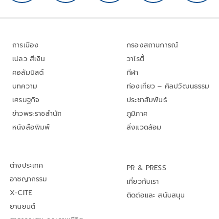
การเมือง
กรองสถานการณ์
เปลว สีเงิน
วาไรตี้
คอลัมนิสต์
กีฬา
บทความ
ท่องเที่ยว – ศิลปวัฒนธรรม
เศรษฐกิจ
ประชาสัมพันธ์
ข่าวพระราชสำนัก
ภูมิภาค
หนังสือพิมพ์
สิ่งแวดล้อม
ต่างประเทศ
PR & PRESS
อาชญากรรม
เกี่ยวกับเรา
X-CITE
ติดต่อและ สนับสนุน
ยานยนต์