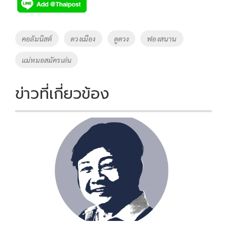
e
tt
p
e
ar
b
er
y
e
o
Li
Tags
คอลัมนิสต์
ดวงเมือง
ดูดวง
ฟองสนาน
o
n
แม่หมอสมัครเล่น
k
k
ข่าวที่เกี่ยวข้อง