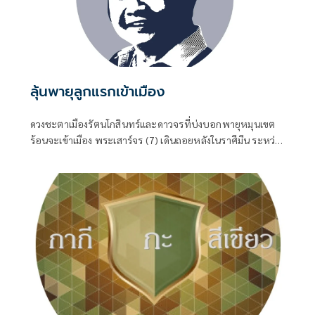
ลุ้นพายุลูกแรกเข้าเมือง
ดวงชะตาเมืองรัตนโกสินทร์และดาวจรที่บ่งบอกพายุหมุนเขต
ร้อนจะเข้าเมือง พระเสาร์จร (7) เดินถอยหลังในราศีมีน ระหว่าง
27 ก.ค.-30 พ.ย.69 พฤหัสบดีจร (5) เดินในราศีกรกฎ ระหว่าง 1
มิ.ย.-19 ต.ค.69