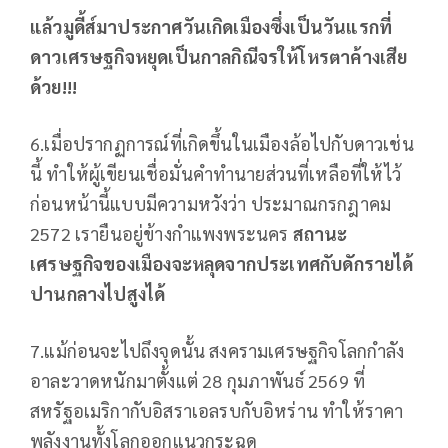
แล้วมูดี้ส์มาประกาศวันเกิดเมืองซึ่งเป็นวันแรกที่
ดาวเศรษฐกิจหยุดเป็นกาลกิณีจรให้โหรตาค้างเสีย
ด้วย
!!!
6.เมื่อปรากฏการณ์ที่เกิดขึ้นในเมืองล้อไปกับดาวเช่น
นี้ ทำให้ผู้เขียนเชื่อมั่นคำทำนายส่วนที่เหลือที่ให้ไว้
ก่อนหน้านี้แบบมีความหวังว่า ประมาณกรกฎาคม
2572 เรายืนอยู่ข้างกำแพงพระนคร
สถานะ
เศรษฐกิจของเมืองจะหลุดจากประเทศกับดักรายได้
ปานกลางไปสูงได้
7.แม้ก่อนจะไปถึงจุดนั้น สงครามเศรษฐกิจโลกกำลัง
อาละวาดหนักมาตั้งแต่ 28 กุมภาพันธ์ 2569 ที่
สหรัฐอเมริกากับอิสราเอลรบกับอิหร่าน ทำให้ราคา
พลังงานทั้งโลกออกแนวกระฉูด