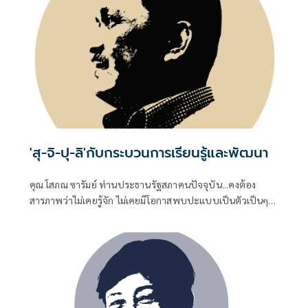
'สุ-จิ-ปุ-ลิ'กับกระบวนการเรียนรู้และพัฒนา
คุณ โสภณ ซารัมย์ ท่านประธานรัฐสภาคนปัจจุบัน...คงต้อง
สารภาพว่าไม่เคยรู้จัก ไม่เคยมีโอกาสพบปะแบบเป็นตัวเป็นๆ
แม้ว่าท่านคงต้องคลุกคลีกับชีวิตทางการเมืองจนบารมีแก่กล้า
พอที่จะดำรงตำแหน่ง