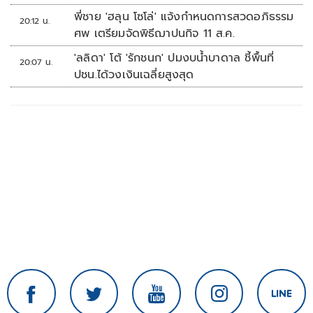
พี่ชาย 'ฮลุน โซโล่' แจ้งกำหนดการสวดอภิธรรม
20:12 น.
ศพ เตรียมจัดพิธีฌาปนกิจ 11 ส.ค.
'ลลิดา' โต้ 'รักชนก' ปมงบน้ำบาดาล ชี้พื้นที่
20:07 น.
ปชน.ได้วงเงินเฉลี่ยสูงสุด