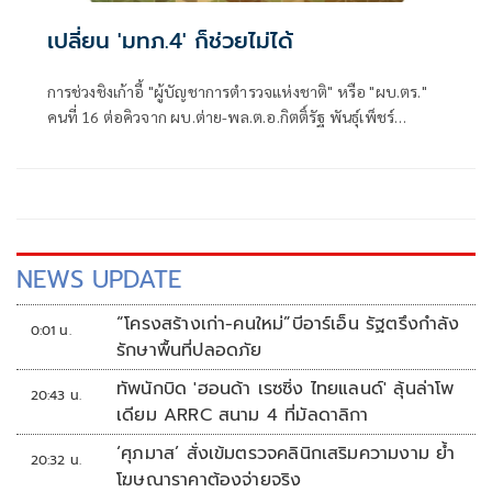
เปลี่ยน 'มทภ.4' ก็ช่วยไม่ได้
การช่วงชิงเก้าอี้ "ผู้บัญชาการตำรวจแห่งชาติ" หรือ "ผบ.ตร."
คนที่ 16 ต่อคิวจาก ผบ.ต่าย-พล.ต.อ.กิตติ์รัฐ พันธุ์เพ็ชร์
ผบ.ตร.ที่จะเกษียณอายุราชการวันที่ 30 ก.ย. 2569 แม้จะถูกจุด
ประเด็นให้มีคู่เทียบให้น่าตื่นเต้น
NEWS UPDATE
“โครงสร้างเก่า-คนใหม่”บีอาร์เอ็น รัฐตรึงกำลัง
0:01 น.
รักษาพื้นที่ปลอดภัย
ทัพนักบิด 'ฮอนด้า เรซซิ่ง ไทยแลนด์' ลุ้นล่าโพ
20:43 น.
เดียม ARRC สนาม 4 ที่มัลดาลิกา
‘ศุภมาส’ สั่งเข้มตรวจคลินิกเสริมความงาม ย้ำ
20:32 น.
โฆษณาราคาต้องจ่ายจริง