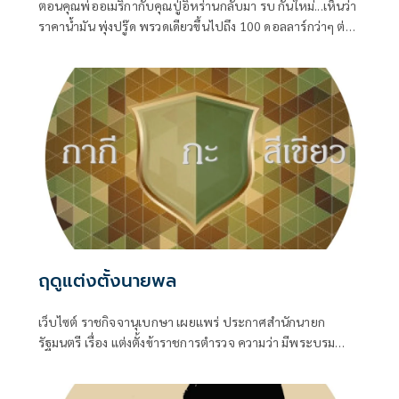
ตอนคุณพ่ออเมริกากับคุณปู่อิหร่านกลับมา รบ กันใหม่...เห็นว่า
ราคาน้ำมัน พุ่งปรู๊ด พรวดเดียวขึ้นไปถึง 100 ดอลลาร์กว่าๆ ต่อ
บาร์เรล ทั้ง Brent ทะเลเหนือ และ WTI เท็กซัสของอเมริกา
ฤดูแต่งตั้งนายพล
เว็บไซต์ ราชกิจจานุเบกษา เผยแพร่ ประกาศสำนักนายก
รัฐมนตรี เรื่อง แต่งตั้งข้าราชการตำรวจ ความว่า มีพระบรม
ราชโองการโปรดเกล้าโปรดกระหม่อมให้ พล.ต.อ.สำราญ นวล
มา