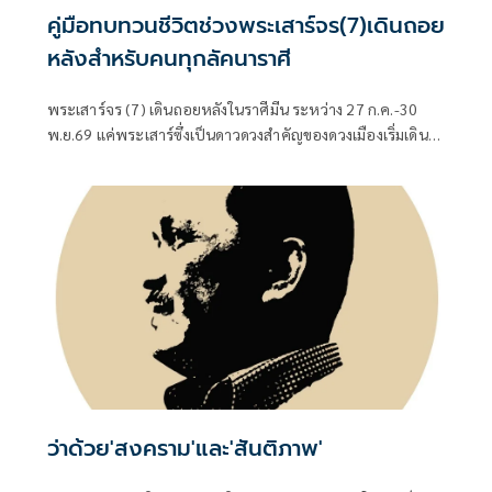
คู่มือทบทวนชีวิตช่วงพระเสาร์จร(7)เดินถอย
หลังสำหรับคนทุกลัคนาราศี
พระเสาร์จร (7) เดินถอยหลังในราศีมีน ระหว่าง 27 ก.ค.-30
พ.ย.69 แค่พระเสาร์ซึ่งเป็นดาวดวงสำคัญของดวงเมืองเริ่มเดิน
ถอยหลังในราศีมีนตั้งแต่ 27 กรกฎาคม 2569 อาการก็เริ่มส่ง
สัญญาณจะเปลี่ยนแปลงใหญ่ในนโยบายสำคัญของรัฐบาล
ว่าด้วย'สงคราม'และ'สันติภาพ'