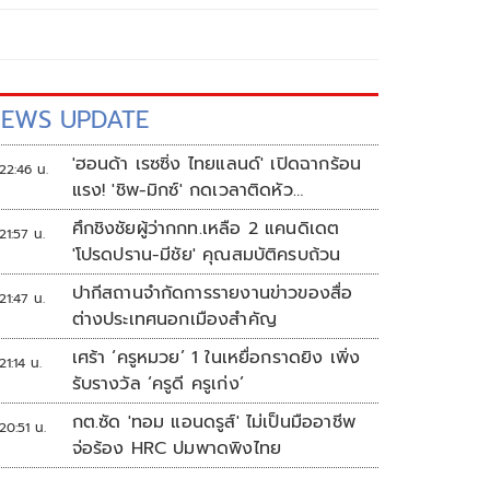
EWS UPDATE
'ฮอนด้า เรซซิ่ง ไทยแลนด์' เปิดฉากร้อน
22:46 น.
แรง! 'ชิพ-มิกซ์' กดเวลาติดหัว
แถว ARRC สนาม 4 ที่มัลดาลิกา
ศึกชิงชัยผู้ว่ากกท.เหลือ 2 แคนดิเดต
21:57 น.
'โปรดปราน-มีชัย' คุณสมบัติครบถ้วน
ปากีสถานจำกัดการรายงานข่าวของสื่อ
21:47 น.
ต่างประเทศนอกเมืองสำคัญ
เศร้า ‘ครูหมวย’ 1 ในเหยื่อกราดยิง เพิ่ง
21:14 น.
รับรางวัล ‘ครูดี ครูเก่ง’
กต.ซัด 'ทอม แอนดรูส์' ไม่เป็นมืออาชีพ
20:51 น.
จ่อร้อง HRC ปมพาดพิงไทย