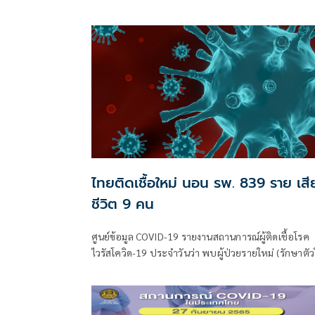
ใจหายมากๆ ที่รองฯนิ้ง ณัฐภาณุ นพคุณ โฆษกศบค. ภาค
ภาษาอังกฤษ ที่
ไทยติดเชื้อใหม่ นอน รพ. 839 ราย เสี
ชีวิต 9 คน
ศูนย์ข้อมูล COVID-19 รายงานสถานการณ์ผู้ติดเชื้อโรค
ไวรัสโควิด-19 ประจำวันว่า พบผู้ป่วยรายใหม่ (รักษาตั
รพ.) จำนวน 839 ราย เป็นผู้ป่วยในประเทศทั้งหมด ผู้ป่
สะสม 2,457,874 ราย