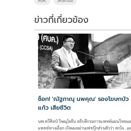
ศบค.
โควิดวันนี้
o
n
k
k
ข่าวที่เกี่ยวข้อง
ช็อก! 'ณัฐภาณุ นพคุณ' รองโฆษกบัว
แก้ว เสียชีวิต
นพ.ทวีศิลป์ วิษณุโยธิน อธิบดีกรมการแพทย์แผนไทยแ
แพทย์ทางเลือก เปิดเผยผ่านเฟซบุ๊กส่วนตัวว่า ตกใจ...แ