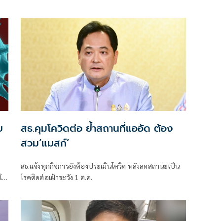
ความสำเร็จ บรรลุเป้าหมายประเทศชาติปลอดเชื้อ
ประชาชนต้องปลอดภัย
ย
สธ.คุมโควิดต่อ ยํ้าสถานที่แออัด ต้อง
สวม‘แมสก์’
สธ.แจ้งทุกกิจการยังต้องประเมินโควิด หลังลดสถานะเป็น
วใน
โรคติดต่อเฝ้าระวัง 1 ต.ค.
วย