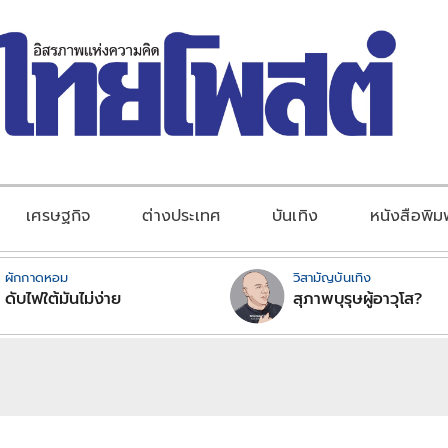
เศรษฐกิจ
ต่างประเทศ
บันเทิง
หนังสือพิม
ผักกาดหอม
วิสามัญบันเทิง
ดับไฟใต้มันไม่ง่าย
สุภาพบุรุษผู้อาวุโส?