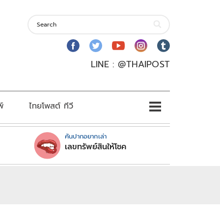
LINE : @THAIPOST
พ์
ไทยโพสต์ ทีวี
คันปากอยากเล่า
เลขทรัพย์สินให้โชค