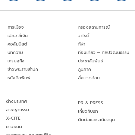
การเมือง
กรองสถานการณ์
เปลว สีเงิน
วาไรตี้
คอลัมนิสต์
กีฬา
บทความ
ท่องเที่ยว – ศิลปวัฒนธรรม
เศรษฐกิจ
ประชาสัมพันธ์
ข่าวพระราชสำนัก
ภูมิภาค
หนังสือพิมพ์
สิ่งแวดล้อม
ต่างประเทศ
PR & PRESS
อาชญากรรม
เกี่ยวกับเรา
X-CITE
ติดต่อและ สนับสนุน
ยานยนต์