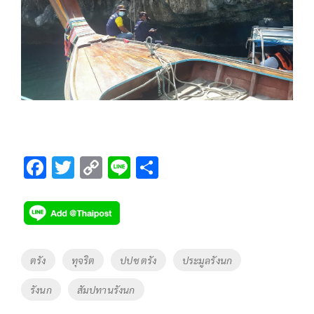
F
T
C
Li
S
ac
wi
o
n
h
e
tt
p
e
ar
b
er
y
e
o
Li
Tags
ตรัง
ทุจริต
ปปช ตรัง
ประมูลรังนก
o
n
รังนก
สัมปทานรังนก
k
k