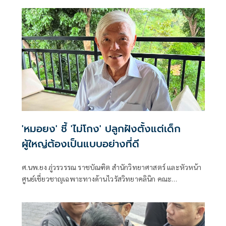
'หมอยง' ชี้ 'ไม่โกง' ปลูกฝังตั้งแต่เด็ก
ผู้ใหญ่ต้องเป็นแบบอย่างที่ดี
ศ.นพ.ยง ภู่วรวรรณ ราชบัณฑิต สำนักวิทยาศาสตร์ และหัวหน้า
ศูนย์เชี่ยวชาญเฉพาะทางด้านไวรัสวิทยาคลินิก คณะ
แพทยศาสตร์ จุฬาลงกรณ์มหาวิทยาลัย โพสต์ข้อความผ่านเฟ
ซบุ๊กว่า ความซื่อสัตย์ ไม่คดโกงต้องปลูกฝังตั้งแต่ยังเด็ก