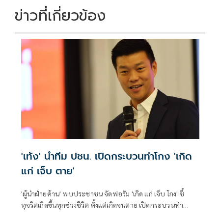
ข่าวที่เกี่ยวข้อง
'เท้ง' นำทีม ปชน. เปิดกระบวนท่าโกง 'เกิด
แก่ เจ็บ ตาย'
'ผู้นำฝ่ายค้าน' พบประชาชน จัดฟอรัม 'เกิด แก่ เจ็บ โกง' ชี้
ทุจริตเกิดขึ้นทุกช่วงชีวิต ตั้งแต่เกิดจนตาย เปิดกระบวนท่า
คอร์รัปชัน ทุกปีงบรั่วไหล 3 แสนล้านบาท