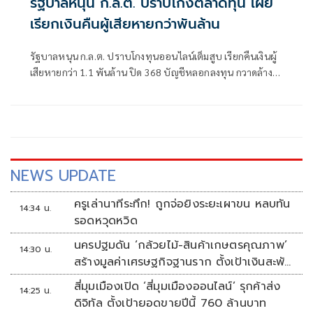
รัฐบาลหนุน ก.ล.ต. ปราบโกงตลาดทุน เผย
เรียกเงินคืนผู้เสียหายกว่าพันล้าน
รัฐบาลหนุน ก.ล.ต. ปราบโกงทุนออนไลน์เต็มสูบ เรียกคืนเงินผู้
เสียหายกว่า 1.1 พันล้าน ปิด 368 บัญชีหลอกลงทุน กวาดล้าง
บัญชีม้าคริปโตทะลุ 5.8 หมื่นบัญชี
NEWS UPDATE
ครูเล่านาทีระทึก! ถูกจ่อยิงระยะเผาขน หลบทัน
14:34 น.
รอดหวุดหวิด
นครปฐมดัน ‘กล้วยไม้-สินค้าเกษตรคุณภาพ’
14:30 น.
สร้างมูลค่าเศรษฐกิจฐานราก ตั้งเป้าเงินสะพัด
10 ล้านบาท
สี่มุมเมืองเปิด ‘สี่มุมเมืองออนไลน์’ รุกค้าส่ง
14:25 น.
ดิจิทัล ตั้งเป้ายอดขายปีนี้ 760 ล้านบาท