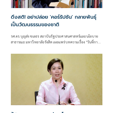
ดึงสติ! อย่าปล่อย 'คอร์รัปชัน' กลายพันธุ์
เป็นวัฒนธรรมของชาติ
รศ.ดร.บุญส่ง ชเลธร สถาบันรัฐประศาสนศาสตร์และนโยบาย
สาธารณะ มหาวิทยาลัยรังสิต เผยแพร่บทความเรื่อง "วันที่การ
โกงไม่ต้องหลบซ่อนอีกต่อไป" มีเนื้อหา ดังนี้