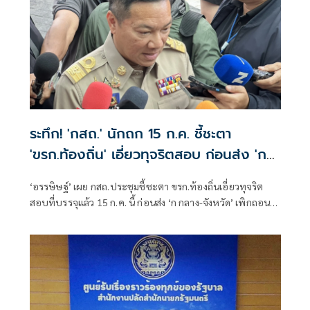
ระทึก! 'กสถ.' นักถก 15 ก.ค. ชี้ชะตา
'ขรก.ท้องถิ่น' เอี่ยวทุจริตสอบ ก่อนส่ง 'ก
กลาง-จังหวัด' เพิกถอนบรรจุ
‘อรรษิษฐ์’ เผย กสถ.ประชุมชี้ชะตา ขรก.ท้องถิ่นเอี่ยวทุจริต
สอบที่บรรจุแล้ว 15 ก.ค. นี้ ก่อนส่ง ‘ก กลาง-จังหวัด’ เพิกถอน
บรรจุ มั่นใจสอบรอบนี้สร้างความกระจ่างให้ประชาชนได้