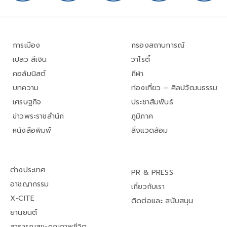
การเมือง
กรองสถานการณ์
เปลว สีเงิน
วาไรตี้
คอลัมนิสต์
กีฬา
บทความ
ท่องเที่ยว – ศิลปวัฒนธรรม
เศรษฐกิจ
ประชาสัมพันธ์
ข่าวพระราชสำนัก
ภูมิภาค
หนังสือพิมพ์
สิ่งแวดล้อม
ต่างประเทศ
PR & PRESS
อาชญากรรม
เกี่ยวกับเรา
X-CITE
ติดต่อและ สนับสนุน
ยานยนต์
สาธารณสุข-คุณภาพชีวิต