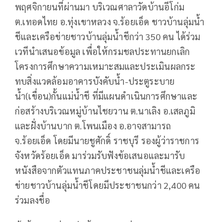
พฤศจิกายนที่ผ่านมา บริเวณศาลาวัดบ้านอีโก่ม
ต.เทอดไทย อ.ทุ่งเขาหลวง จ.ร้อยเอ็ด ชาวบ้านลุ่มน้ำ
ชีและเครือข่ายชาวบ้านลุ่มน้ำชีกว่า 350 คน ได้ร่วม
เวทีนำเสนอข้อมูล เพื่อให้กรมชลประทานยกเลิก
โครงการศึกษาความเหมาะสมและประเมินผลกระ
ทบสิ่งแวดล้อมอาคารบังคับน้ำ-ประตูระบาย
น้ำ(เขื่อน)กั้นแม่น้ำชี ที่มีแผนดำเนินการศึกษาและ
ก่อสร้างบริเวณหมู่บ้านไชยวาน ต.นาเลิง อ.เสลภูมิ
และฝั่งบ้านบาก ต.โพนเมือง อ.อาจสามารถ
จ.ร้อยเอ็ด โดยมีนายชูศักดิ์ ราชบุรี รองผู้ว่าราชการ
จังหวัดร้อยเอ็ด มาร่วมรับฟังข้อเสนอและมารับ
หนังสือจากตัวแทนภาคประชาชนลุ่มน้ำชีและเครือ
ข่ายชาวบ้านลุ่มน้ำชีโดยมีประชาชนกว่า 2,400 คน
ร่วมลงชื่อ