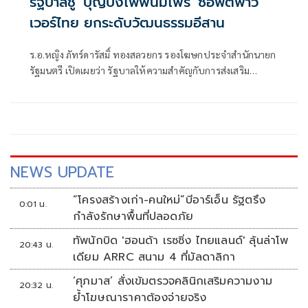
รัฐบาลชู 'บุญบั้งไฟพนมไพร' ซอฟต์พาว
เวอร์ไทย ยกระดับวัฒนธรรมอีสาน
ร.อ.หญิง ภัทร์ดารัสมิ์ ทองสลวยกร รองโฆษกประจำสำนักนายก
รัฐมนตรี เปิดเผยว่า รัฐบาลให้ความสำคัญกับการส่งเสริม
ประเพณีและวัฒนธรรมไทยในฐานะ “Soft Power”
NEWS UPDATE
“โครงสร้างเก่า-คนใหม่”บีอาร์เอ็น รัฐตรึง
0:01 น.
กำลังรักษาพื้นที่ปลอดภัย
ทัพนักบิด 'ฮอนด้า เรซซิ่ง ไทยแลนด์' ลุ้นล่าโพ
20:43 น.
เดียม ARRC สนาม 4 ที่มัลดาลิกา
‘ศุภมาส’ สั่งเข้มตรวจคลินิกเสริมความงาม
20:32 น.
ย้ำโฆษณาราคาต้องจ่ายจริง