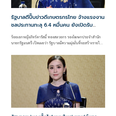
รัฐบาลตีปี๊บข่าวดีเกษตรกรไทย จ้างแรงงาน
ชลประทานทะลุ 6.4 หมื่นคน ยังเปิดรับ
สมัครโค้งสุดท้ายอีก 2 หมื่นคน
ร้อยเอกหญิงภัทร์ดารัสมิ์ ทองสลวยกร รองโฆษกประจำสำนัก
นายกรัฐมนตรี เปิดเผยว่า รัฐบาลมีความมุ่งมั่นที่จะสร้างรายได้
ให้กับเกษตรกรทั่วประเทศ โดยเฉพาะในช่วงที่ว่างเว้นจากการ
ทำการเกษตร เพื่อลดภาระค่าครองชีพและเติมรายได้ให้กับครัว
เรือน