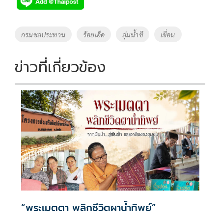
e
tt
p
e
ar
b
er
y
e
o
Li
Tags
กรมชลประทาน
ร้อยเอ็ด
ลุ่มน้ำชี
เขื่อน
o
n
k
k
ข่าวที่เกี่ยวข้อง
“พระเมตตา พลิกชีวิตผาน้ำทิพย์”