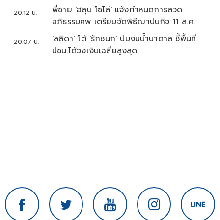
พี่ชาย 'ฮลุน โซโล่' แจ้งกำหนดการสวด
20:12 น.
อภิธรรมศพ เตรียมจัดพิธีฌาปนกิจ 11 ส.ค.
'ลลิดา' โต้ 'รักชนก' ปมงบน้ำบาดาล ชี้พื้นที่
20:07 น.
ปชน.ได้วงเงินเฉลี่ยสูงสุด