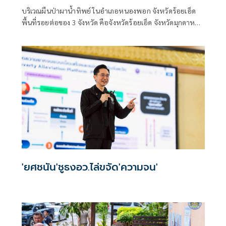
บริเวณผืนป่าผาน้ำทิพย์ ในอำเภอหนองพอก จังหวัดร้อยเอ็ด
พื้นที่รอยต่อของ 3 จังหวัด คือจังหวัดร้อยเอ็ด จังหวัดมุกดาหาร
และจังหวัดกาฬสินธุ์ ในอดีตซึ่งเคยเผชิญกับปัญหาการบุกรุก
และการตัดไม้ทำลายป่า
'ยศชนัน'ชูธงอว.ไล่ขจัด'ความจน'