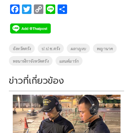
F
T
C
Li
S
ac
wi
o
n
h
e
tt
p
e
ar
b
er
y
e
o
Li
Tags
จังหวัดตรัง
ป.ป.ช.ตรัง
ผลาญงบ
พญานาค
o
n
หอนาฬิกาจังหวัดตรัง
แลนด์มาร์ก
k
k
ข่าวที่เกี่ยวข้อง