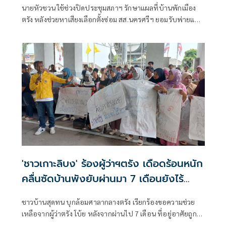
นายหัวชวน ใช้ช่วงปิดประชุมสภาฯ รักษาแผลที่บ้านพักเมือง
ตรัง หลังช่วยหาเสียงเลือกตั้งซ่อม สส.นครศรีฯ ยอมรับพ่ายแพ้
ยับเยินทั้งที่ช่วยหาเสียงสุดความสามารถ ทั้งเคาะประตูบ้าน
เปิดเวทีปราศรัย ไม่ซื้อเสียง มองปรับ ครม. ยังคงพรรคเดิม แม้มี
ปัญหาในพรรคร่วมรัฐบาล แต่ที่สุดก็ยังทนอยู่ร่วมรัฐบาลกันต่อ
ไป
'ชาวเกาะลิบง' ร้องผู้ว่าฯตรัง เดือดร้อนหนัก
คลื่นซัดบ้านพังยับผ่านมา 7 เดือนยังไร้
เยียวยา
ชาวบ้านสุดทน บุกล้อมศาลากลางตรัง เรียกร้องขอความช่วย
เหลือจากผู้ว่าตรัง โบ้ย หลังจากผ่านไป 7 เดือน ที่อยู่อาศัยถูก
คลื่นซัดพัง รัฐไร้เยียวยา ไม่มีแม้ที่ดินแม้จะสร้างบ้าน เดือดร้อน