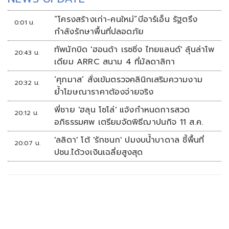
“โครงสร้างเก่า-คนใหม่”บีอาร์เอ็น รัฐตรึง
0:01 น.
กำลังรักษาพื้นที่ปลอดภัย
ทัพนักบิด 'ฮอนด้า เรซซิ่ง ไทยแลนด์' ลุ้นล่าโพ
20:43 น.
เดียม ARRC สนาม 4 ที่มัลดาลิกา
‘ศุภมาส’ สั่งเข้มตรวจคลินิกเสริมความงาม
20:32 น.
ย้ำโฆษณาราคาต้องจ่ายจริง
พี่ชาย 'ฮลุน โซโล่' แจ้งกำหนดการสวด
20:12 น.
อภิธรรมศพ เตรียมจัดพิธีฌาปนกิจ 11 ส.ค.
'ลลิดา' โต้ 'รักชนก' ปมงบน้ำบาดาล ชี้พื้นที่
20:07 น.
ปชน.ได้วงเงินเฉลี่ยสูงสุด