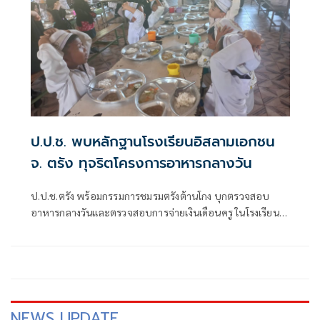
ป.ป.ช. พบหลักฐานโรงเรียนอิสลามเอกชน
จ. ตรัง ทุจริตโครงการอาหารกลางวัน
ป.ป.ช.ตรัง พร้อมกรรมการชมรมตรังต้านโกง บุกตรวจสอบ
อาหารกลางวันและตรวจสอบการจ่ายเงินเดือนครู ในโรงเรียน
อิสลามเอกชนแห่งหนึ่งใน อ.ปะเหลียน พบหลักฐานข้อมูลฮื้อ
เตรียมร้องไปยัง ป.ป.ช. ส่วนกลาง
NEWS UPDATE