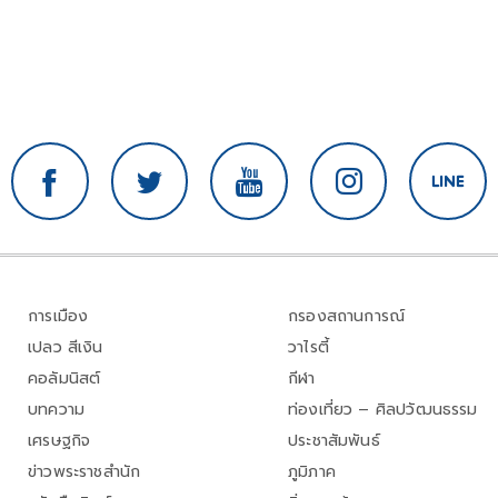
การเมือง
กรองสถานการณ์
เปลว สีเงิน
วาไรตี้
คอลัมนิสต์
กีฬา
บทความ
ท่องเที่ยว – ศิลปวัฒนธรรม
เศรษฐกิจ
ประชาสัมพันธ์
ข่าวพระราชสำนัก
ภูมิภาค