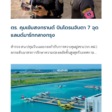
ตร. คุมเข้มสงกรานต์ บินโดรนจับตา 7 จุด
แลนด์มาร์กกลางกรุง
ตำรวจ สน.ปทุมวัน และกองกำกับการควบคุมฝูงชน (กก.คฝ.)
ยกระดับมาตรการรักษาความปลอดภัยขั้นสูงสุดรับเทศกาล
สงกรานต์ นำอากาศยานไร้คนขับ (โดรน)