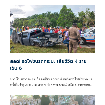
หนัก เรียกร้องให้มีการช่วยเหลือด่วน ก่อนหน้ามรสุมจะมาอีก
ครั้ง ท่ามกลางการรักษาความปลอดภัยอย่างแน่นหนา
สลด! รถไฟชนรถกระบะ เสียชีวิต 4 ราย
เจ็บ 6
ชาวบ้านหวาดผวา เกิดอุบัติเหตุรถยนต์ชนกับรถไฟซ้ำซาก แต่
ครั้งถือว่ารุนแรงมาก ตายคาที่ 4 ศพ บาดเจ็บอีก 6 ราย ขณะที่
นักงานขับรถไฟบอก บีบแตรเตือนมาเกือบ 100 เมตร สุดวิสัย
แบรครถได้ทัน บางศพกระเด็นไปไกลนับ 10 เมตร