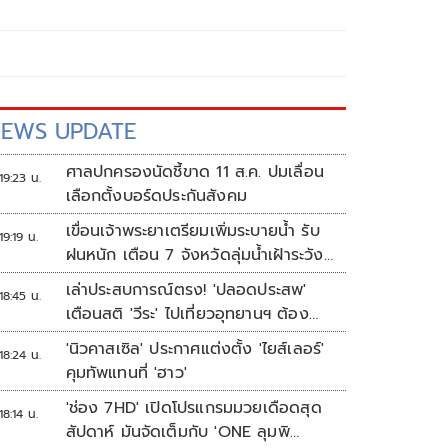
EWS UPDATE
ศาลปกครองนัดชี้ขาด 11 ส.ค. ปมเลื่อน
19:23 น.
เลือกตั้งบอร์ดประกันสังคม
เขื่อนเจ้าพระยาเตรียมเพิ่มระบายน้ำ รับ
19:19 น.
ฝนหนัก เตือน 7 จังหวัดลุ่มน้ำเฝ้าระวัง
ระดับน้ำสูงขึ้น
เล่าประสบการณ์ตรง! 'ปลอดประสพ'
18:45 น.
เตือนสติ 'วีระ' ไปเที่ยวอุทยานฯ ต้อง
ยอมรับธรรมชาติดิบๆให้ได้
'นิวคาสเซิล' ประกาศแต่งตั้ง 'ไยส์เลอร์'
18:24 น.
คุมทัพแทนที่ 'ฮาว'
'ช่อง 7HD' เปิดโปรแกรมมวยเดือดสุด
18:14 น.
สัปดาห์ มันจัดเต็มกับ 'ONE ลุมพิ