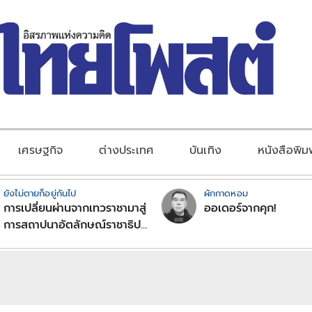
เศรษฐกิจ
ต่างประเทศ
บันเทิง
หนังสือพิม
ยังไม่ตายก็อยู่กันไป
ผักกาดหอม
การเปลี่ยนผ่านจากเทวราชามาสู่
ออเดอร์จากคุก!
การสถาปนาอัตลักษณ์ราชาธิป
ไตยแบบพุทธศาสนาในพระไตร
ปิฏก : สามัญผลสูตรในฐานะ
ทฤษฎีขีดจำกัดของอำนาจรัฐ
เหนือแรงงานและทรัพย์สิน