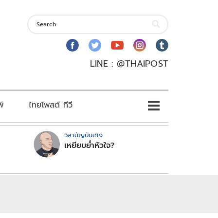
LINE : @THAIPOST
พ์
ไทยโพสต์ ทีวี
วิสามัญบันเทิง
เหยียบย่ำหัวใจ?