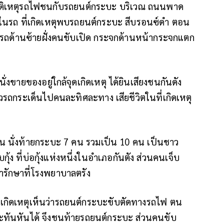
อุบัติเหตุรถไฟชนกับรถยนต์กระบะ บริเวณ ถนนพาด
ายในรถ ที่เกิดเหตุพบรถยนต์กระบะ สีบรอนซ์ดำ ตอน
รถด้านซ้ายฝั่งคนขับเปิด กระจกด้านหน้ากระจกแตก
ุนั่งขายของอยู่ใกล้จุดเกิดเหตุ ได้ยินเสียงชนกันดัง
ัวรถกระเด็นไปคนละทิศละทาง เสียชีวิตในที่เกิดเหตุ
น นั่งท้ายกระบะ 7 คน รวมเป็น 10 คน เป็นชาว
ุ้ง ที่บ่อกุ้งแห่งหนึ่งในอำเภอกันตัง ส่วนคนเจ็บ
้ารักษาที่โรงพยาบาลตรัง
ี่เกิดเหตุเห็นว่ารถยนต์กระบะขับตัดทางรถไฟ ตน
กะทันหันได้ จึงชนท้ายรถยนต์กระบะ ส่วนคนขับ