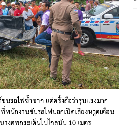
์ชนรถไฟซ้ำซาก แต่ครั้งถือว่ารุนแรงมาก
ะที่พนักงานขับรถไฟบอกเปิดเสียงหวูดเตือน
ัน บางศพกระเด็นไปไกลนับ 10 เมตร