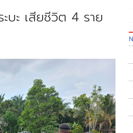
บะ เสียชีวิต 4 ราย
N