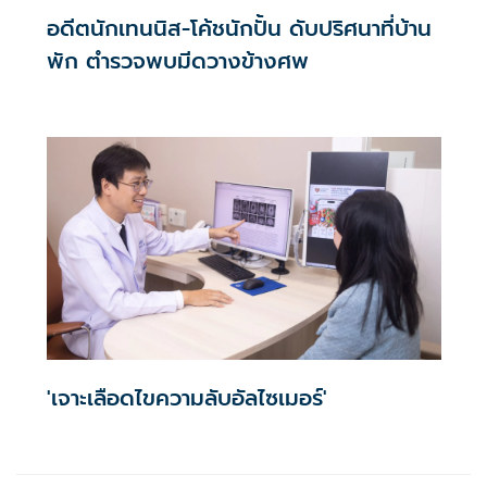
อดีตนักเทนนิส-โค้ชนักปั้น ดับปริศนาที่บ้าน
พัก ตำรวจพบมีดวางข้างศพ
'เจาะเลือดไขความลับอัลไซเมอร์'