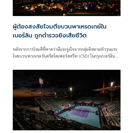
ผู้ต้องสงสัยโจมตีขบวนพาเหรดเกย์ใน
เบอร์ลิน ถูกตำรวจยิงเสียชีวิต
หลังจากการโจมตีที่คาดว่ามีแรงจูงใจจากกลุ่มอิสลามหัวรุนแรง
ในขบวนพาเหรดวันคริสโตเฟอร์สตรีท (CSD) ในกรุงเบอร์ลิน ผู้
ต้องสงสัยถูกยิงเสียชีวิตระหว่างปฏิบัติการของเจ้าหน้าที่ตำรวจ