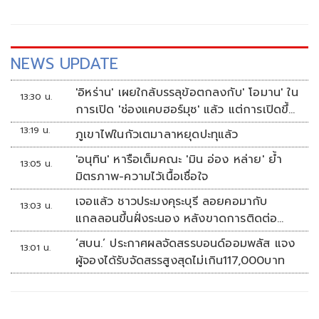
NEWS UPDATE
'อิหร่าน' เผยใกล้บรรลุข้อตกลงกับ' โอมาน' ใน
13:30 น.
การเปิด 'ช่องแคบฮอร์มุซ' แล้ว แต่การเปิดขึ้น
อยู่กับสหรัฐฯ
13:19 น.
ภูเขาไฟในกัวเตมาลาหยุดปะทุแล้ว
'อนุทิน' หารือเต็มคณะ 'มิน อ่อง หล่าย' ย้ำ
13:05 น.
มิตรภาพ-ความไว้เนื้อเชื่อใจ
เจอแล้ว ชาวประมงคุระบุรี ลอยคอมากับ
13:03 น.
แกลลอนขึ้นฝั่งระนอง หลังขาดการติดต่อ
หลายวัน
‘สบน.’ ประกาศผลจัดสรรบอนด์ออมพลัส แจง
13:01 น.
ผู้จองได้รับจัดสรรสูงสุดไม่เกิน117,000บาท