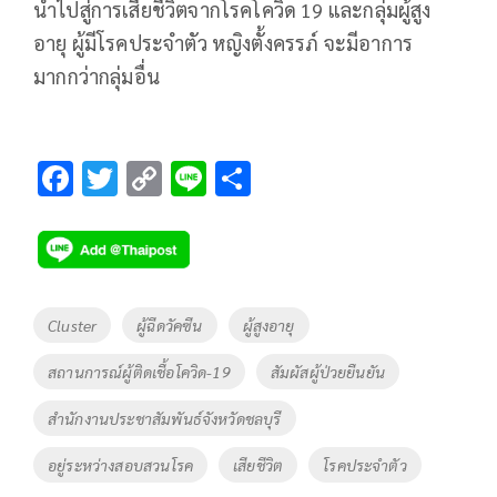
นำไปสู่การเสียชีวิตจากโรคโควิด 19 และกลุ่มผู้สูง
อายุ ผู้มีโรคประจำตัว หญิงตั้งครรภ์ จะมีอาการ
มากกว่ากลุ่มอื่น
F
T
C
Li
S
ac
wi
o
n
h
e
tt
p
e
ar
b
er
y
e
o
Li
Tags
Cluster
ผู้ฉีดวัคซีน
ผู้สูงอายุ
o
n
สถานการณ์ผู้ติดเชื้อโควิด-19
สัมผัสผู้ป่วยยืนยัน
k
k
สำนักงานประชาสัมพันธ์จังหวัดชลบุรี
อยู่ระหว่างสอบสวนโรค
เสียชีวิต
โรคประจำตัว