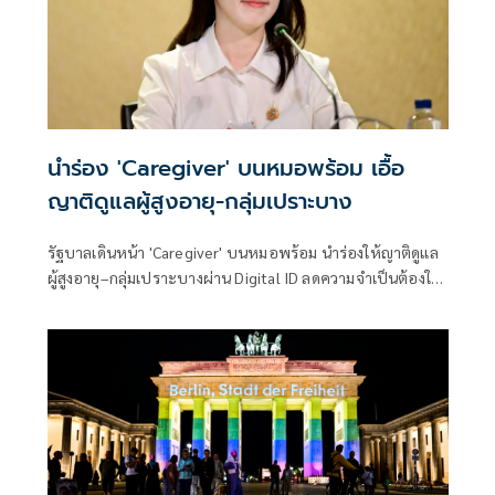
นำร่อง 'Caregiver' บนหมอพร้อม เอื้อ
ญาติดูแลผู้สูงอายุ-กลุ่มเปราะบาง
รัฐบาลเดินหน้า 'Caregiver' บนหมอพร้อม นำร่องให้ญาติดูแล
ผู้สูงอายุ–กลุ่มเปราะบางผ่าน Digital ID ลดความจำเป็นต้องใช้
บัญชีร่วมกัน