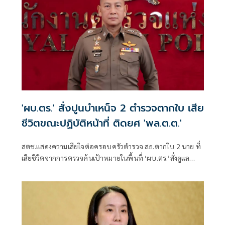
'ผบ.ตร.' สั่งปูนบำเหน็จ 2 ตำรวจตากใบ เสีย
ชีวิตขณะปฏิบัติหน้าที่ ติดยศ 'พล.ต.ต.'
สตช.แสดงความเสียใจต่อครอบครัวตำรวจ สภ.ตากใบ 2 นาย ที่
เสียชีวิตจากการตรวจค้นเป้าหมายในพื้นที่ ‘ผบ.ตร.’สั่งดูแล
สวัสดิการเต็มที่ และดูแลรักษาอย่างดีที่สุด 4 ตำรวจที่บาดเจ็บ
จากเหตุดังกล่าว