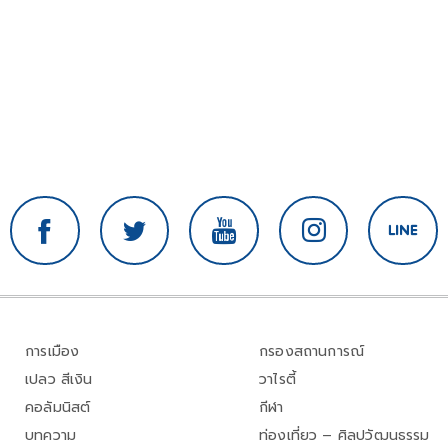
การเมือง
กรองสถานการณ์
เปลว สีเงิน
วาไรตี้
คอลัมนิสต์
กีฬา
บทความ
ท่องเที่ยว – ศิลปวัฒนธรรม