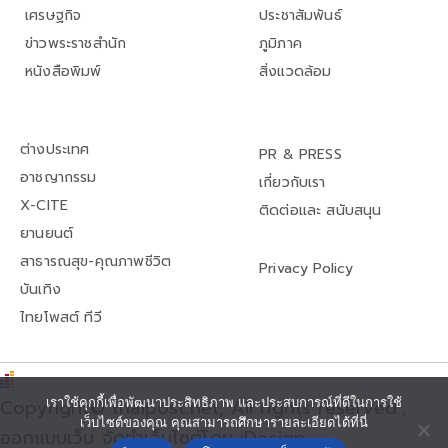
เศรษฐกิจ
ประชาสัมพันธ์
ข่าวพระราชสำนัก
ภูมิภาค
หนังสือพิมพ์
สิ่งแวดล้อม
ต่างประเทศ
PR & PRESS
อาชญากรรม
เกี่ยวกับเรา
X-CITE
ติดต่อและ สนับสนุน
ยานยนต์
สาธารณสุข-คุณภาพชีวิต
Privacy Policy
บันเทิง
ไทยโพสต์ ทีวี
เราใช้คุกกี้เพื่อพัฒนาประสิทธิภาพ และประสบการณ์ที่ดีในการใช้
Copyright© thaipost.net, All rights reserved.,
เว็บไซต์ของคุณ คุณสามารถศึกษารายละเอียดได้ที่นี่
ออกแบบเว็บ จัดทำเว็บไซต์โดย iDesign