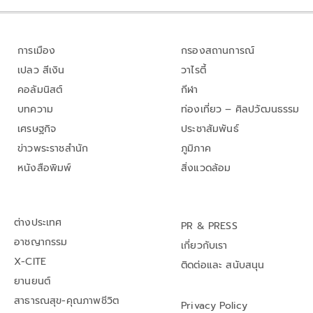
การเมือง
กรองสถานการณ์
เปลว สีเงิน
วาไรตี้
คอลัมนิสต์
กีฬา
บทความ
ท่องเที่ยว – ศิลปวัฒนธรรม
เศรษฐกิจ
ประชาสัมพันธ์
ข่าวพระราชสำนัก
ภูมิภาค
หนังสือพิมพ์
สิ่งแวดล้อม
ต่างประเทศ
PR & PRESS
อาชญากรรม
เกี่ยวกับเรา
X-CITE
ติดต่อและ สนับสนุน
ยานยนต์
สาธารณสุข-คุณภาพชีวิต
Privacy Policy