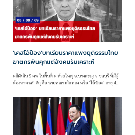
'เคสไอ้ป๋อง'บทเรียนราคาแพงยุติธรรมไทย
ฆาตกรพ้นคุกแต่สังคมรับเคราะห์
คดีฝังดิน 5 ศพ ในพื้นที่ ต.ห้วยใหญ่ อ.บางละมุง จ.ชลบุรี ที่มีผู้
ต้องหาคนสำคัญคือ นายฑณา เกิดทอง หรือ "ไอ้ป๋อง" อายุ 43
ปี