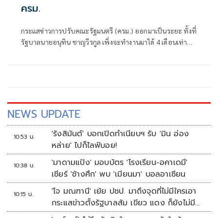
ครม.
กระแสข่าวการปรับคณะรัฐมนตรี (ครม.) ออกมาเป็นระยะ ทั้งที่
รัฐบาลนายอนุทิน ชาญวีรกูล เพิ่งจะทำงานมาได้ 4 เดือนเท่านั้น
ซึ่งระยะเวลาดังกล่าวถือว่าน้อยมาก หากเทียบรัฐบาลในอดีต ที่
อย่างเร็วที่สุดจะปรับกันทุก 6 เดือน หรือครึ่งปี
NEWS UPDATE
'รังสิมันต์' บอกเปิดทำเนียบฯ รับ 'มิน อ่อง
10:53 น.
หล่าย' ไปก็ไลฟ์บอย!
'มาดามแป้ง' มอบบัตร 'โรงเรียน-อคาเดมี'
10:38 น.
เชียร์ 'ช้างศึก' พบ 'เมียนมา' บอลอาเซียน
'โจ มณฑานี' เย้ย ปชป. มาถึงจุดที่ไม่มีใครเอา
10:15 น.
กระแสข่าวตั้งรัฐบาลส้ม เขียว แดง ก็ยังไม่มีฟ้า
เลย