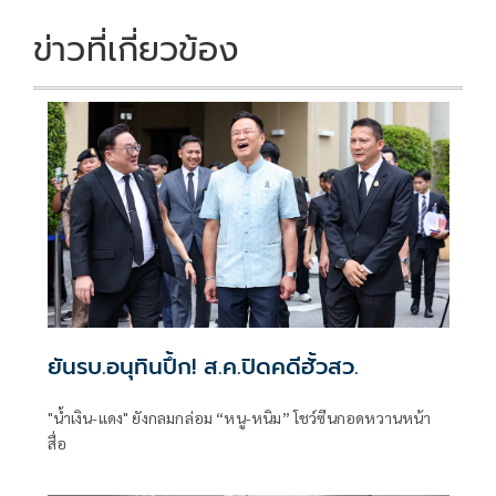
o
n
k
k
ข่าวที่เกี่ยวข้อง
ยันรบ.อนุทินปึ้ก! ส.ค.ปิดคดีฮั้วสว.
"น้ำเงิน-แดง" ยังกลมกล่อม “หนู-หนิม” โชว์ซีนกอดหวานหน้า
สื่อ