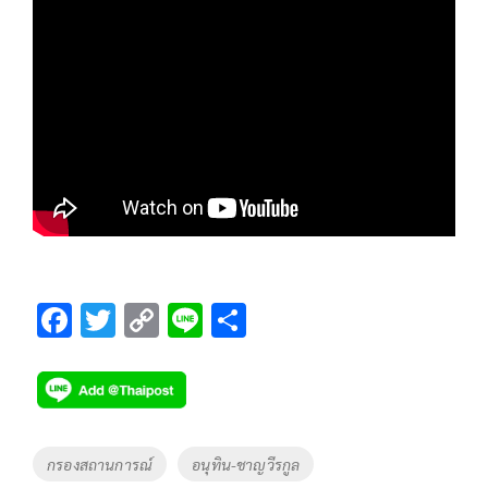
F
T
C
Li
S
ac
wi
o
n
h
e
tt
p
e
ar
b
er
y
e
o
Li
Tags
กรองสถานการณ์
อนุทิน-ชาญวีรกูล