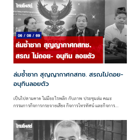
ล่มซ้ำซาก สุญญากาศกสทช. สรณไม่ถอย-
อนุทินลอยตัว
เป็นไปตามคาด ไม่มีอะไรพลิก กับภาพ ประชุมล่ม คณะ
กรรมการกิจการกระจายเสียง กิจการโทรทัศน์ และกิจการ
โทรคมนาคมแห่งชาติ (กสทช.) เมื่อวันพุธที่ 5 ส.ค.ที่ผ่านมา