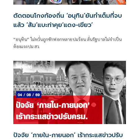
ตัดตอนโกงท้องถิ่น ‘อนุทิน’ยันทำเต็มที่จบ
แล้ว ‘ส้ม’แบะท่าคุย‘แดง-เขียว’
“อนุทิน” ไม่หวั่นถูกซักฟอกหลายปมร้อน ลั่นรัฐบาลไม่จำเป็น
ต้องแจงปม สว.
ปัจจัย ‘ภายใน-ภายนอก’ เร้ากระแสข่าวปรับ