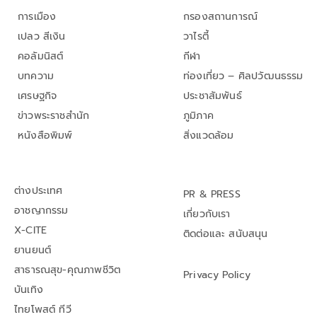
การเมือง
กรองสถานการณ์
เปลว สีเงิน
วาไรตี้
คอลัมนิสต์
กีฬา
บทความ
ท่องเที่ยว – ศิลปวัฒนธรรม
เศรษฐกิจ
ประชาสัมพันธ์
ข่าวพระราชสำนัก
ภูมิภาค
หนังสือพิมพ์
สิ่งแวดล้อม
ต่างประเทศ
PR & PRESS
อาชญากรรม
เกี่ยวกับเรา
X-CITE
ติดต่อและ สนับสนุน
ยานยนต์
สาธารณสุข-คุณภาพชีวิต
Privacy Policy
บันเทิง
ไทยโพสต์ ทีวี