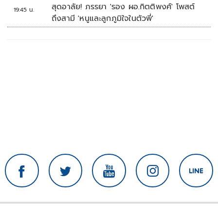
บ้านหนองน้ำใส
สุดอาลัย! ภรรยา 'รอง ผอ.กิตติพงศ์' โพสต์
19:45 น.
ถึงสามี 'หนูและลูกภูมิใจในตัวพี่'