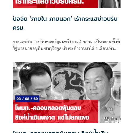
ปัจจัย ‘ภายใน-ภายนอก’ เร้ากระแสข่าวปรับ
ครม.
กระแสข่าวการปรับคณะรัฐมนตรี (ครม.) ออกมาเป็นระยะ ทั้งที่
รัฐบาลนายอนุทิน ชาญวีรกูล เพิ่งจะทำงานมาได้ 4 เดือนเท่านั้น
ซึ่งระยะเวลาดังกล่าวถือว่าน้อยมาก หากเทียบรัฐบาลในอดีต ที่
อย่างเร็วที่สุดจะปรับกันทุก 6 เดือน หรือครึ่งปี