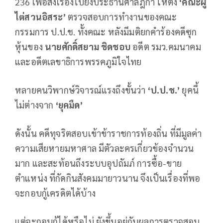
236 เพื่อส่งเรื่องไปยังประธานศาลฎีกา ให้ตั้ง
‘คณะผู้
ไต่สวนอิสระ’
ตรวจสอบการทำงานของคณะ
กรรมการ ป.ป.ช. ทั้งคณะ หลังมีมติยกคำร้องคดีซุก
หุ้นของ
นายศักดิ์สยาม ชิดชอบ
อดีต รมว.คมนาคม
และอดีตเลขาธิการพรรคภูมิใจไทย
หลายคนวิพากษ์วิจารณ์แรงถึงขั้นว่า
‘ป.ป.ช.’
ยุคนี้
ไม่ต่างจาก
‘ยุคมืด’
ดังนั้น คดีทุจริตสอบเข้าข้าราชการท้องถิ่น ที่มีมูลค่า
ความเสียหายมหาศาล มีตัวละครเกี่ยวข้องจำนวน
มาก และสะท้อนถึงระบบอุปถัมภ์ การซื้อ-ขาย
ตำแหน่ง ที่กัดกินสังคมมายาวนาน จึงเป็นเรื่องที่พอ
จะกอบกู้เครดิตได้บ้าง
แต่จะกอบกู้ได้หรือไม่ ยังขึ้นอยู่กับผลการตรวจสอบ