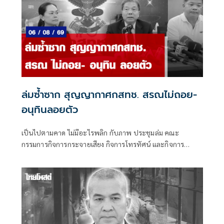
ล่มซ้ำซาก สุญญากาศกสทช. สรณไม่ถอย-
อนุทินลอยตัว
เป็นไปตามคาด ไม่มีอะไรพลิก กับภาพ ประชุมล่ม คณะ
กรรมการกิจการกระจายเสียง กิจการโทรทัศน์ และกิจการ
โทรคมนาคมแห่งชาติ (กสทช.) เมื่อวันพุธที่ 5 ส.ค.ที่ผ่านมา