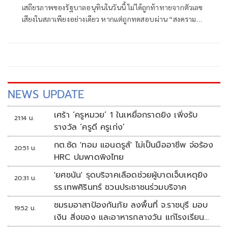
เสถียรภาพของรัฐบาลอนุทินในวันนี้ ไม่ได้ถูกท้าทายจากตัวเลข
เสียงในสภาเพียงอย่างเดียว หากแต่ถูกทดสอบผ่าน “สงคราม
ข่าวลือ” และความพยายามสร้างภาพความแตกแยกภายในเครือ
ข่ายอำนาจของพรรคภูมิใจไทย
NEWS UPDATE
เศร้า ‘ครูหมวย’ 1 ในเหยื่อกราดยิง เพิ่งรับ
21:14 น.
รางวัล ‘ครูดี ครูเก่ง’
กต.ซัด 'ทอม แอนดรูส์' ไม่เป็นมืออาชีพ จ่อร้อง
20:51 น.
HRC ปมพาดพิงไทย
'ยศชนัน' รุดบริจาคเลือดช่วยผู้บาดเจ็บเหตุยิง
20:31 น.
รร.เทพศิรินทร์ ชวนประชาชนร่วมบริจาค
ชมรมอาสาป้องกันภัย ลงพื้นที่ จ.ราชบุรี มอบ
19:52 น.
เงิน สิ่งของ และอาหารกลางวัน แก่โรงเรียน