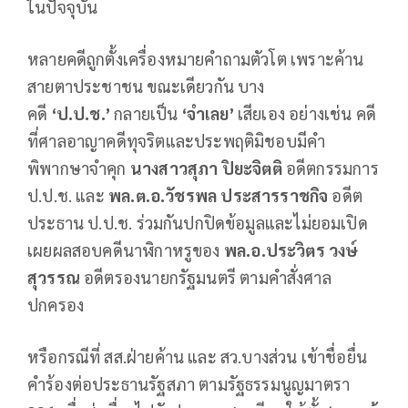
ในปัจจุบัน
หลายคดีถูกตั้งเครื่องหมายคำถามตัวโต เพราะค้าน
สายตาประชาชน ขณะเดียวกัน บาง
คดี
‘ป.ป.ช.’
กลายเป็น
‘จำเลย’
เสียเอง อย่างเช่น คดี
ที่ศาลอาญาคดีทุจริตและประพฤติมิชอบมีคำ
พิพากษาจำคุก
นางสาวสุภา ปิยะจิตติ
อดีตกรรมการ
ป.ป.ช. และ
พล.ต.อ.วัชรพล ประสารราชกิจ
อดีต
ประธาน ป.ป.ช. ร่วมกันปกปิดข้อมูลและไม่ยอมเปิด
เผยผลสอบคดีนาฬิกาหรูของ
พล.อ.ประวิตร วงษ์
สุวรรณ
อดีตรองนายกรัฐมนตรี ตามคำสั่งศาล
ปกครอง
หรือกรณีที่ สส.ฝ่ายค้าน และ สว.บางส่วน เข้าชื่อยื่น
คำร้องต่อประธานรัฐสภา ตามรัฐธรรมนูญมาตรา