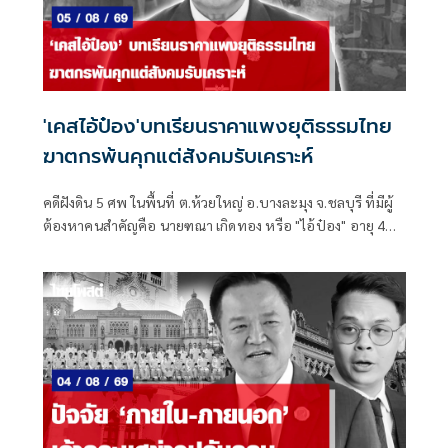
'เคสไอ้ป๋อง'บทเรียนราคาแพงยุติธรรมไทย
ฆาตกรพ้นคุกแต่สังคมรับเคราะห์
คดีฝังดิน 5 ศพ ในพื้นที่ ต.ห้วยใหญ่ อ.บางละมุง จ.ชลบุรี ที่มีผู้
ต้องหาคนสำคัญคือ นายฑณา เกิดทอง หรือ "ไอ้ป๋อง" อายุ 43
ปี