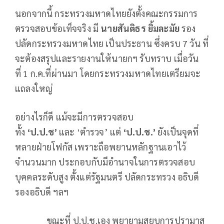
นอกจากนี้ กระทรวงมหาดไทยยังตั้งคณะกรรมการ
ตรวจสอบข้อเท็จจริง มี
นายสันติธร ยิ้มละมัย
รอง
ปลัดกระทรวงมหาดไทย เป็นประธาน ซึ่งครบ 7 วัน ที่
จะต้องสรุปและรายงานให้นายกฯ รับทราบ เมื่อวัน
ที่ 1 ก.ค.ที่ผ่านมา โดยกระทรวงมหาดไทยเตรียมจะ
แถลงใหญ่
อย่างไรก็ดี แม้จะมีการตรวจสอบ
ทั้ง
‘ป.ป.ช’
และ ‘ตำรวจ’ แต่
‘ป.ป.ช.’
ยังเป็นจุดที่
หลายฝ่ายโฟกัส เพราะถือพยานหลักฐานเอาไว้
จำนวนมาก ประกอบกับมีอำนาจในการตรวจสอบ
บุคคลระดับสูง ตั้งแต่รัฐมนตรี ปลัดกระทรวง อธิบดี
รองอธิบดี ฯลฯ
ขณะที่ ป.ป.ช.เอง พยายามสยบการปรามาส