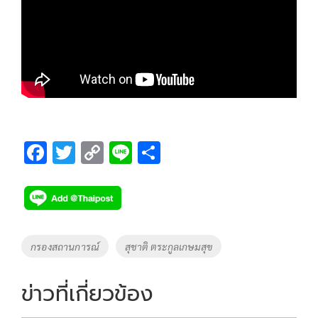
F
T
C
Li
S
ac
wi
o
n
h
e
tt
p
e
ar
b
er
y
e
o
Li
Tags
กรองสถานการณ์
สุชาติ ตระกูลเกษมสุข
o
n
k
k
ข่าวที่เกี่ยวข้อง