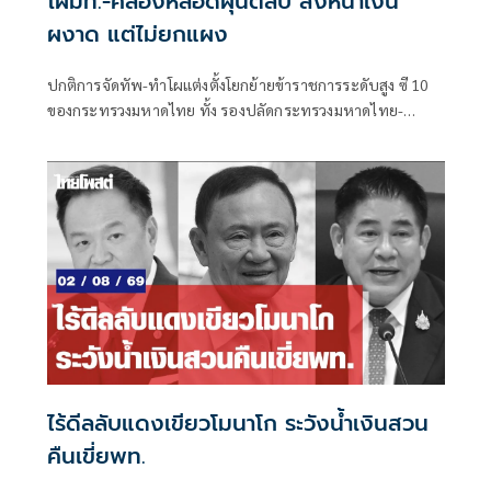
โผมท.-คลองหลอดฝุ่นตลบ สิงห์น้ำเงิน
ผงาด แต่ไม่ยกแผง
ปกติการจัดทัพ-ทำโผแต่งตั้งโยกย้ายข้าราชการระดับสูง ซี 10
ของกระทรวงมหาดไทย ทั้ง รองปลัดกระทรวงมหาดไทย-
อธิบดี-ผู้ว่าราชการจังหวัด-ผู้ตรวจราชการกระทรวงมหาดไทย
ก็ได้รับความสนใจจากแวดวงการเมืองพอสมควร ไม่แพ้โผ
ทหาร-โผตำรวจ ยิ่งในช่วงการเมืองพีกๆ เช่น จะมีการเลือกตั้ง
ใหญ่ หรือการเมืองแรงๆ มีโอกาสที่จะมีการเปลี่ยนแปลงขั้ว
อำนาจการเมือง โผมหาดไทยก็จะอยู่ในความสนใจของแวดวง
การเมืองตามไปด้วย
ไร้ดีลลับแดงเขียวโมนาโก ระวังน้ำเงินสวน
คืนเขี่ยพท.