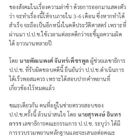
ของสังคมในเรื่องความล่าช้า ด้วยการออกมาแสดงตัว
ว่า จะทำเรื่องนี้ให้จบภายใน 3-6 เดือน ซึ่งหากทำได้
สำเร็จ จะถือเป็นอีกหนึ่งในคดีประวัติศาสตร์ เพราะที่
ผ่านมา ป.ป.ช.ใช้เวลาแต่ละคดีกว่าจะชี้มูลความผิด
ได้ ยาวนานหลายปี
โดย
นายพัฒนพงศ์ จันทร์เพ็ชรพูล
ผู้ช่วยเลขาธิการ
ป.ป.ช. ที่รับผิดชอบคดีนี้ ยืนยันว่า ป.ป.ช.ดำเนินการ
ได้เร็วพอสมควร เพราะได้สอบปากคำพยานที่
เกี่ยวข้องไว้หมดแล้ว
ขณะเดียวกัน คนที่อยู่ในข่ายตรวจสอบของ
ป.ป.ช.ครั้งนี้ ล้วนน่าสนใจ โดย
นายสุรพงษ์ อินทร
ถาวร
เลขาธิการคณะกรรมการ ป.ป.ช. ระบุว่า ได้มี
การรวบรวมพยานหลักฐานและจะเสนอต่อคณะ