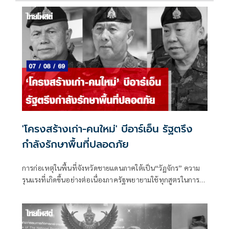
'โครงสร้างเก่า-คนใหม่' บีอาร์เอ็น รัฐตรึง
กำลังรักษาพื้นที่ปลอดภัย
การก่อเหตุในพื้นที่จังหวัดชายแดนภาคใต้เป็น“วัฏจักร” ความ
รุนแรงที่เกิดขึ้นอย่างต่อเนื่องภาครัฐพยายามใช้ทุกสูตรในการ
แก้ไขปัญหา แต่ก็ยังไม่มีแนวโน้มที่ความรุนแรงจะยุติลงได้อย่าง
สมบูรณ์