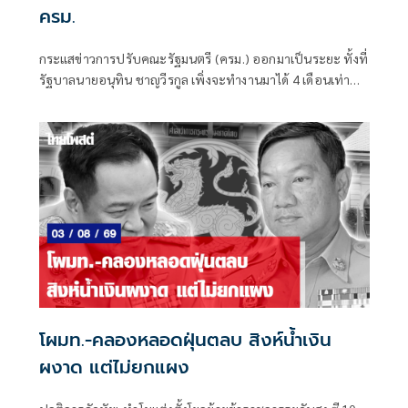
ครม.
กระแสข่าวการปรับคณะรัฐมนตรี (ครม.) ออกมาเป็นระยะ ทั้งที่
รัฐบาลนายอนุทิน ชาญวีรกูล เพิ่งจะทำงานมาได้ 4 เดือนเท่านั้น
ซึ่งระยะเวลาดังกล่าวถือว่าน้อยมาก หากเทียบรัฐบาลในอดีต ที่
อย่างเร็วที่สุดจะปรับกันทุก 6 เดือน หรือครึ่งปี
โผมท.-คลองหลอดฝุ่นตลบ สิงห์น้ำเงิน
ผงาด แต่ไม่ยกแผง