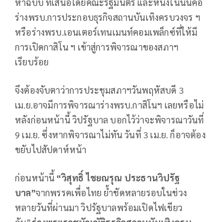
ห้าฉบับ ที่เสนอโดยคณะรัฐมนตรี และหนึ่งในนั้นคือ
ร่างพรบ.การประกอบธุรกิจสถานบันเทิงครบวงจร ฯ
หรือร่างพรบ.เอนเตอร์เทนเมนท์คอมเพล็กซ์ที่ให้มี
การเปิดกาสิโน ฯ เข้าสู่การพิจารณาของสภาฯ
เรียบร้อย
จึงต้องจับตาว่าการประชุมสภาฯวันพฤหัสบดี 3
เม.ย.อาจมีการพิจารณาร่างพรบ.กาสิโนฯ เลยหรือไม่
หลังก่อนหน้านี้ วิปรัฐบาล บอกไว้ว่าจะพิจารณาวันที่
9 เม.ย. ซึ่งหากพิจารณาไม่ทัน วันที่ 3 เม.ย. ก็อาจต้อง
ขยับไปสัปดาห์หน้า
ก่อนหน้านี้
“วิสุทธิ์ ไชยณรุณ ประธานวิปรัฐ
บาล”
จากพรรคเพื่อไทย ย้ำชัดหลายรอบในช่วง
หลายวันที่ผ่านมา วิปรัฐบาลพร้อมเปิดไฟเขียว