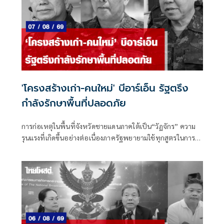
'โครงสร้างเก่า-คนใหม่' บีอาร์เอ็น รัฐตรึง
กำลังรักษาพื้นที่ปลอดภัย
การก่อเหตุในพื้นที่จังหวัดชายแดนภาคใต้เป็น“วัฏจักร” ความ
รุนแรงที่เกิดขึ้นอย่างต่อเนื่องภาครัฐพยายามใช้ทุกสูตรในการ
แก้ไขปัญหา แต่ก็ยังไม่มีแนวโน้มที่ความรุนแรงจะยุติลงได้อย่าง
สมบูรณ์