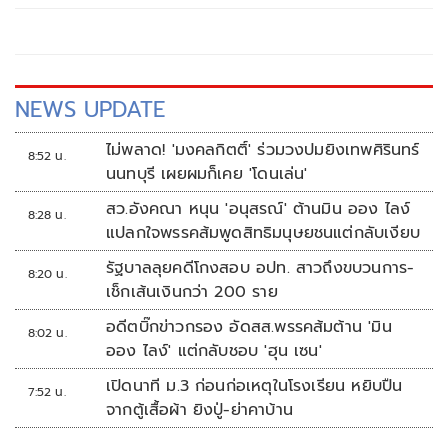
ข่ายอำนาจของพรรคภูมิใจไทย
NEWS UPDATE
ไม่พลาด! 'มงคลกิตติ์' ร่วมวงปมยิงเทพศิรินทร์
8:52 น.
นนทบุรี เผยผมก็เคย 'โดนเล่น'
สว.อังคณา หนุน 'อนุสรณ์' ต้านมิน ออง ไลง์
8:28 น.
แปลกใจพรรคส้มพูดสิทธิมนุษยชนแต่กลับเงียบ
รัฐบาลลุยคดีโกงสอบ อปท. สาวถึงขบวนการ-
8:20 น.
เช็กเส้นเงินกว่า 200 ราย
อดีตบิ๊กข่าวกรอง อัดสส.พรรคส้มต้าน 'มิน
8:02 น.
ออง ไลง์' แต่กลับชอบ 'ฮุน เซน'
เปิดนาที ม.3 ก่อนก่อเหตุในโรงเรียน หยิบปืน
7:52 น.
จากตู้เสื้อผ้า ยิงปู่-ย่าคาบ้าน