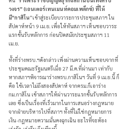
ดัน”
ร่างพระราชบัญญัติธุรกิจสถานบันเทิงครบ
วงจร”
(
เอนเตอร์เทนเมนท์คอมเพล็กซ์
)
ที่ให้
มี”กาสิโน
”เข้าสู่ระเบียบวาระการประชุมสภาฯ ใน
สัปดาห์หน้า 9 เม.ย. เพื่อให้ทันสภาฯ เห็นชอบวาระ
แรกขั้นรับหลักการ ก่อนปิดสมัยประชุมสภาฯ 11
เม.ย.
ทั้งที่ร่างพรบ.ฯดังกล่าว เพิ่งผ่านความเห็นชอบจากที่
ประชุมคณะรัฐมนตรีเมื่อ 27 มี.ค.ที่ผ่านมา เท่ากับ
หากสภาฯพิจารณาร่างพรบ.กาสิโนฯ วันที่ 9 เม.ย.นี้ ก็
คือ ใช้เวลาไม่ถึงสองสัปดาห์ จากครม.ก็เอาร่าง
กม.กาสิโน เข้าสภาฯให้ผ่านวาระแรกขั้นรับหลักการ
เลย ซึ่งเป็นเรื่องที่เร็วมากในการเสนอร่างกฎหมาย
จากฝ่ายบริหารไปที่สภาฯ ทั้งที่ไม่ใช่กฎหมายการ
เงิน-กฎหมายความมั่นคงฉุกเฉิน อะไรที่จะต้อง
เร่งรัด-เร่งรีบ ถึงเพียงนี้