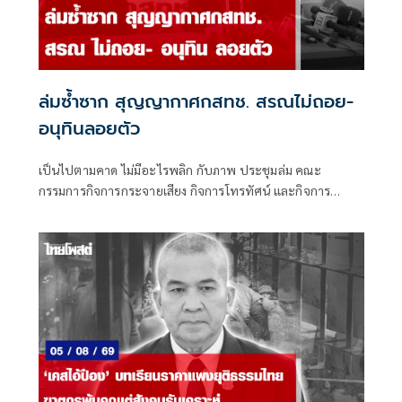
ล่มซ้ำซาก สุญญากาศกสทช. สรณไม่ถอย-
อนุทินลอยตัว
เป็นไปตามคาด ไม่มีอะไรพลิก กับภาพ ประชุมล่ม คณะ
กรรมการกิจการกระจายเสียง กิจการโทรทัศน์ และกิจการ
โทรคมนาคมแห่งชาติ (กสทช.) เมื่อวันพุธที่ 5 ส.ค.ที่ผ่านมา