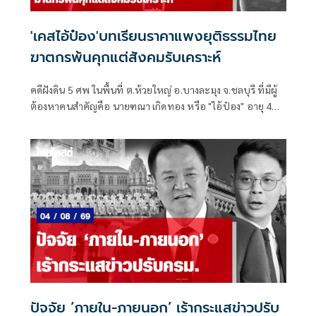
'เคสไอ้ป๋อง'บทเรียนราคาแพงยุติธรรมไทย
ฆาตกรพ้นคุกแต่สังคมรับเคราะห์
คดีฝังดิน 5 ศพ ในพื้นที่ ต.ห้วยใหญ่ อ.บางละมุง จ.ชลบุรี ที่มีผู้
ต้องหาคนสำคัญคือ นายฑณา เกิดทอง หรือ "ไอ้ป๋อง" อายุ 43
ปี
ปัจจัย ‘ภายใน-ภายนอก’ เร้ากระแสข่าวปรับ