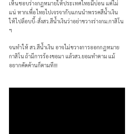
เห็นชอบร่างกฎหมายให้ประเทศไทยมีบ่อน แต่ไม่
แน่ หากเพื่อไทยไปเจรจากับแกนนำพรรคสีน้ำเงิน
ให้ไปล็อบบี้-สั่งสว.สีน้ำเงินว่าอย่าขวางร่างกม.กาสิโน
ฯ
จนทำให้ สว.สีน้ำเงิน อาจไม่ขวางการออกกฎหมาย
กาสิโน ถ้ามีการร้องขอมา แล้วสว.ยอมทำตาม แม้
อยากคัดค้านก็ตามที!!!