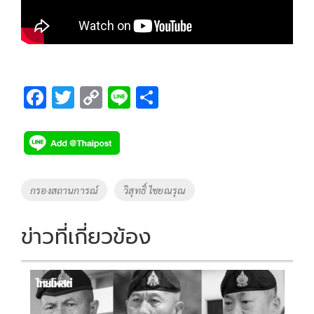
F
T
C
Li
S
ac
wi
o
n
h
e
tt
p
e
ar
b
er
y
e
o
Li
Tags
กรองสถานการณ์
วิสุทธิ์ ไชยณรุณ
o
n
k
k
ข่าวที่เกี่ยวข้อง