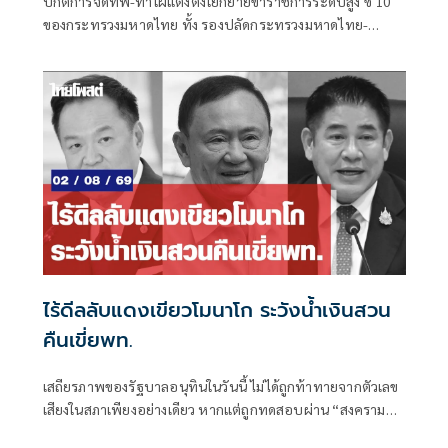
ปกติการจัดทัพ-ทำโผแต่งตั้งโยกย้ายข้าราชการระดับสูง ซี 10
ของกระทรวงมหาดไทย ทั้ง รองปลัดกระทรวงมหาดไทย-
อธิบดี-ผู้ว่าราชการจังหวัด-ผู้ตรวจราชการกระทรวงมหาดไทย
ก็ได้รับความสนใจจากแวดวงการเมืองพอสมควร ไม่แพ้โผ
ทหาร-โผตำรวจ ยิ่งในช่วงการเมืองพีกๆ เช่น จะมีการเลือกตั้ง
ใหญ่ หรือการเมืองแรงๆ มีโอกาสที่จะมีการเปลี่ยนแปลงขั้ว
อำนาจการเมือง โผมหาดไทยก็จะอยู่ในความสนใจของแวดวง
การเมืองตามไปด้วย
ไร้ดีลลับแดงเขียวโมนาโก ระวังน้ำเงินสวน
คืนเขี่ยพท.
เสถียรภาพของรัฐบาลอนุทินในวันนี้ ไม่ได้ถูกท้าทายจากตัวเลข
เสียงในสภาเพียงอย่างเดียว หากแต่ถูกทดสอบผ่าน “สงคราม
ข่าวลือ” และความพยายามสร้างภาพความแตกแยกภายในเครือ