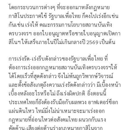
โดยกระบวนการต่างๆ ที่จะออกมาหลังกฎหมาย
กาสิโนประกาศใช้ รัฐบาลเพื่อไทย ก็คงไปเร่งอีกเช่น
กันเช่น เร่งให้ คณะกรรมกานโยบายสถานบันเทิง
ครบวงจรฯ ออกใบอนุญาตหรือขายใบอนุญาตเปิดกา
สิโนฯ ให้เสร็จภายในปีไม่เกินกลางปี 2569 เป็นต้น
การเร่งรัด-เร่งรีบดังกล่าวของรัฐบาลเพื่อไทย ที่
ต้องการเร่งออกกฎหมายสถานบันเทิงครบวงจรฯให้
ได้โดยเร็วที่สุดดังกล่าว จึงไม่พ้นถูกวิพากษ์วิจารณ์
และตั้งข้อสังเกตุถึงความเร่งรัดดังกล่าวว่า มีเบื้องหน้า
เบื้องหลังอะไรหรือไม่ ถึงเร่งผิดปกติ ยิ่งตอนนี้
ประเทศไทยก็ยังต้องรับมือกับผลพวง อาฟเตอร์ช็อก
แผ่นดินไหว ไทม์มิ่งไม่น่าเหมาะจะมาเร่งออก
กฎหมายที่อ่อนไหวต่อสังคมไทย ผนวกกับแรง
คัดค้าน-เสียงต่อต้านร่างกฎหมายกาสิโนจาก